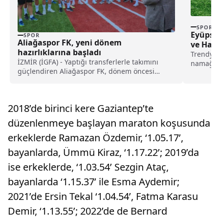
SPOR
Eyüpspo
SPOR
Aliağaspor FK, yeni dönem
ve Hak
hazırlıklarına başladı
Trendyol
İZMİR (İGFA) - Yaptığı transferlerle takımını
namağlup
güçlendiren Aliağaspor FK, dönem öncesi
11’leri, 
birinci idmanını Aliağa...
2018’de birinci kere Gaziantep’te
düzenlenmeye başlayan maraton koşusunda
erkeklerde Ramazan Özdemir, ‘1.05.17’,
bayanlarda, Ümmü Kiraz, ‘1.17.22’; 2019’da
ise erkeklerde, ‘1.03.54’ Sezgin Ataç,
bayanlarda ‘1.15.37’ ile Esma Aydemir;
2021’de Ersin Tekal ‘1.04.54’, Fatma Karasu
Demir, ‘1.13.55’; 2022’de de Bernard