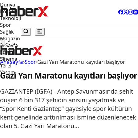
Dünya
Politika
Teknoloji
Spor
Sağlık
Magazin
3. Sayfa
Eğitim
Sinema
Anasayfa
›
Spor
›
Gazi Yarı Maratonu kayıtları başlıyor
Yerel
Yaşam
Gazi Yarı Maratonu kayıtları başlıyor
GAZİANTEP (İGFA) - Antep Savunmasında şehit
düşen 6 bin 317 şehidin anısını yaşatmak ve
“Spor Kenti Gaziantep” gayesiyle spor kültürün
kent genelinde arttırılması ismine düzenlenecek
olan 5. Gazi Yarı Maratonu…