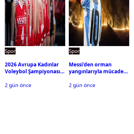
Spor
Spor
2026 Avrupa Kadınlar
Messi’den orman
Voleybol Şampiyonası
yangınlarıyla mücadele
maç takvimi açıklandı
eden İspanya’ya bağış
2 gün önce
2 gün önce