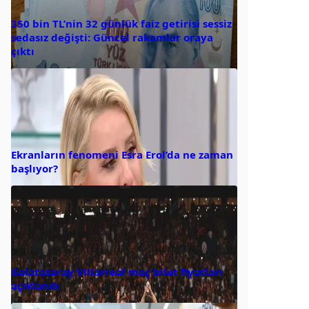
350 bin TL’nin 32 günlük faiz getirisi sessiz
sedasız değişti: Güncel rakamlar oraya
çıktı
Ekranların fenomeni Esra Erol’da ne zaman
başlıyor?
Galatasaray Villarreal maç bilet fiyatları
açıklandı