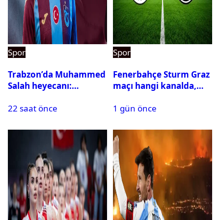
Spor
Spor
Trabzon’da Muhammed
Fenerbahçe Sturm Graz
Salah heyecanı:
maçı hangi kanalda,
Kombine biletler
saat kaçta?
22 saat önce
1 gün önce
tükeniyor