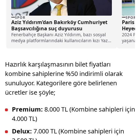
SPOR
SPOR
Aziz Yıldırım’dan Bakırköy Cumhuriyet
Paris Y
Başsavcılığına suç duyurusu
Heyeca
Fenerbahçe Başkanı Aziz Yıldırım, bazı sosyal
2024 Par
medya platformlarındaki kullanıcıların kızı Yaz
yaşanaca
Yıldırım'a ilişkin saldırısına yönelik suç
almayan 
duyurusunda bulundu.
Hazırlık karşılaşmasının bilet fiyatları
kombine sahiplerine %50 indirimli olarak
sunuluyor. Kategorilere göre belirlenen
ücretler ise şöyle;
Premium:
8.000 TL (Kombine sahipleri için
4.000 TL)
Delux:
7.000 TL (Kombine sahipleri için