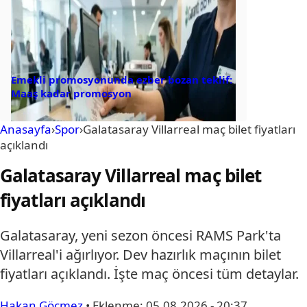
Emekli promosyonunda ezber bozan teklif:
Maaş kadar promosyon
Anasayfa
›
Spor
›
Galatasaray Villarreal maç bilet fiyatları
açıklandı
Galatasaray Villarreal maç bilet
fiyatları açıklandı
Galatasaray, yeni sezon öncesi RAMS Park'ta
Villarreal'i ağırlıyor. Dev hazırlık maçının bilet
fiyatları açıklandı. İşte maç öncesi tüm detaylar.
Hakan Göçmez
•
Eklenme:
05.08.2026 - 20:37