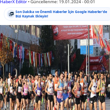
HaberX Editör
•
Güncellenme:
19.01.2024 - 00:01
Son Dakika ve Önemli Haberler İçin Google Haberler'de
Bizi Kaynak Ekleyin!