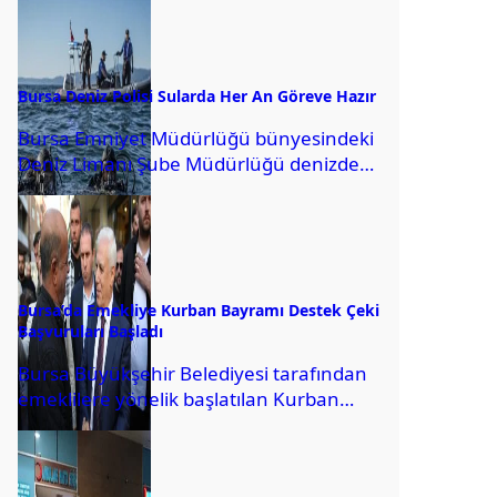
Ferdi Zeyrek’i vefatının yedinci
gününde...
Bursa Deniz Polisi Sularda Her An Göreve Hazır
Bursa Emniyet Müdürlüğü bünyesindeki
Deniz Limanı Şube Müdürlüğü denizden
göllere, derelerden akarsulara kadar
geniş bir sorumluluk sahasında 7...
Bursa’da Emekliye Kurban Bayramı Destek Çeki
Başvuruları Başladı
Bursa Büyükşehir Belediyesi tarafından
emeklilere yönelik başlatılan Kurban
Bayramı Destek Çeki yardımında
başvuru süreci başladı. İşte detaylar.
Bursa...