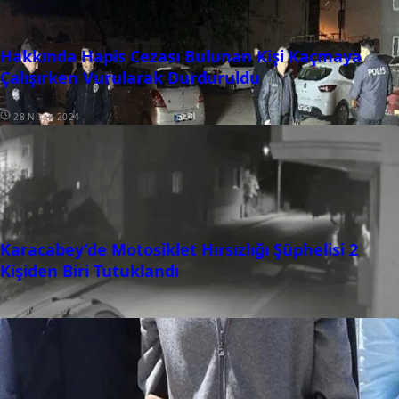
Hakkında Hapis Cezası Bulunan Kişi Kaçmaya
Çalışırken Vurularak Durduruldu
28 Nisan 2024
Karacabey’de Motosiklet Hırsızlığı Şüphelisi 2
Kişiden Biri Tutuklandı
27 Nisan 2024