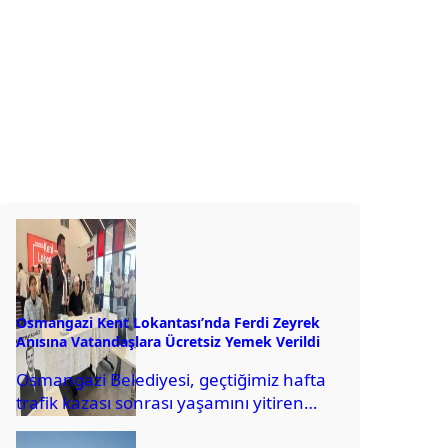
Osmangazi Kent Lokantası’nda Ferdi Zeyrek
Anısına Vatandaşlara Ücretsiz Yemek Verildi
Osmangazi Belediyesi, geçtiğimiz hafta
trafik kazası sonrası yaşamını yitiren
Manisa Büyükşehir Belediye Başkanı