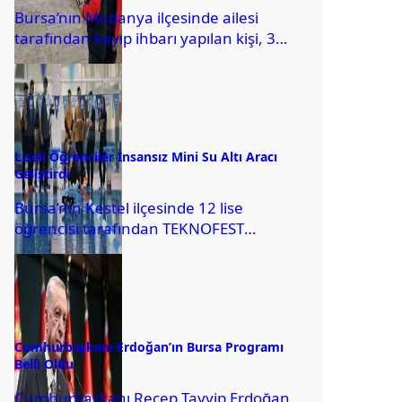
Bursa’nın Mudanya ilçesinde ailesi
tarafından kayıp ihbarı yapılan kişi, 3
gündür ekipler tarafından aranıyor.
R.O’nun (59) yakınlarının 22...
Liseli Öğrenciler İnsansız Mini Su Altı Aracı
Geliştirdi
Bursa’nın Kestel ilçesinde 12 lise
öğrencisi tarafından TEKNOFEST
Havacılık, Uzay ve Teknoloji Festivali için
tasarlanıp üretilen, geliştirme
çalışmaları...
Cumhurbaşkanı Erdoğan’ın Bursa Programı
Belli Oldu
Cumhurbaşkanı Recep Tayyip Erdoğan