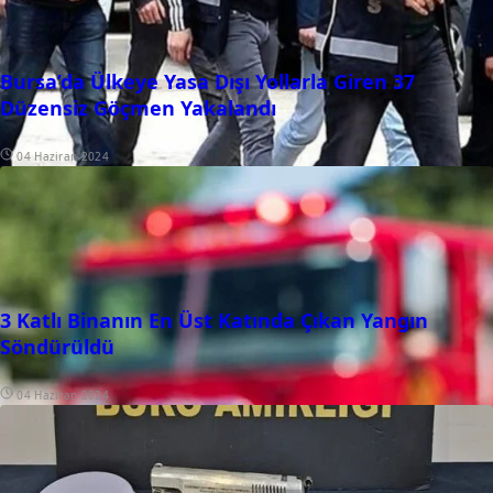
Bursa’da Ülkeye Yasa Dışı Yollarla Giren 37
Düzensiz Göçmen Yakalandı
04 Haziran 2024
3 Katlı Binanın En Üst Katında Çıkan Yangın
Söndürüldü
04 Haziran 2024