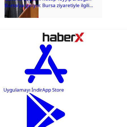
Bursa’ya geliyor. Bursa ziyaretiyle ilgili
merak edilen program bugün belli oldu.
Peki Cumhurbaşkanı Erdoğan’ın...
Uygulamayı İndir
App Store