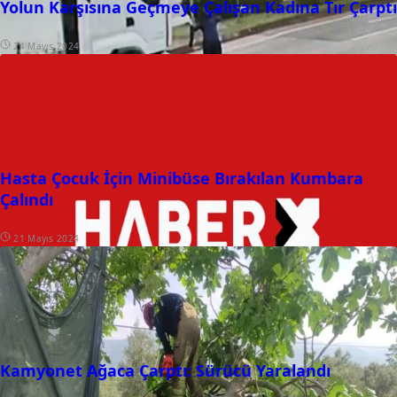
Yolun Karşısına Geçmeye Çalışan Kadına Tır Çarptı
24 Mayıs 2024
Hasta Çocuk İçin Minibüse Bırakılan Kumbara
Çalındı
21 Mayıs 2024
Kamyonet Ağaca Çarptı: Sürücü Yaralandı