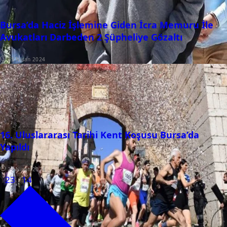
Bursa’da Haciz İşlemine Giden İcra Memuru İle
Avukatları Darbeden 2 Şüpheliye Gözaltı
25 Nisan 2024
16. Uluslararası Tarihi Kent Koşusu Bursa’da
Yapıldı
21 Nisan 2024
1
2
3
…
14