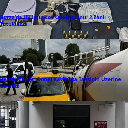
Bursa’da Uyuşturucu Operasyonu: 2 Zanlı
Tutuklandı
03 Haziran 2024
Beton Mikseri Dönel Kavşakta Taksinin Üzerine
Devrildi
25 Mayıs 2024