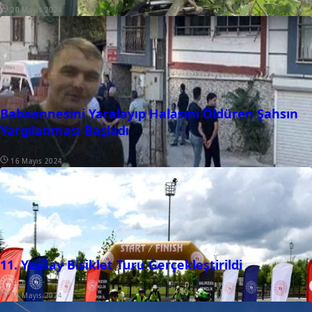
20 Mayıs 2024
Babaannesini Yaralayıp Halasını Öldüren Şahsın
Yargılanması Başladı
16 Mayıs 2024
11. Yeşilay Bisiklet Turu Gerçekleştirildi
05 Mayıs 2024