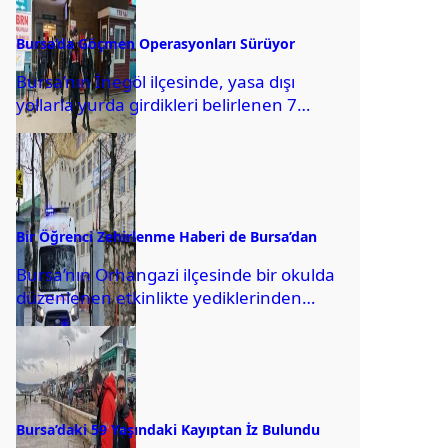
Bursa’da Göçmen Operasyonları Sürüyor
Bursa’nın İnegöl ilçesinde, yasa dışı
yollarla yurda girdikleri belirlenen 7
düzensiz göçmen yakalandı. Jandarma
ekipleri, kırsal Cerrah Mahallesi’ndeki...
Bir Öğrenci Zehirlenme Haberi de Bursa’dan
Bursa’nın Orhangazi ilçesinde bir okulda
düzenlenen etkinlikte yediklerinden
rahatsızlandığı öne sürülen 6 öğrenci,
hastanede tedaviye alındı. Camiikebir
Mahallesi’ndeki...
Bursa’daki 59 Yaşındaki Kayıptan İz Bulundu