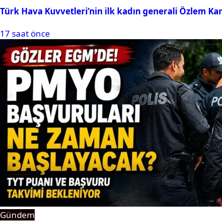
Türk Hava Kuvvetleri’nin ilk kadın generali Özlem Ka
17 saat önce
Gündem