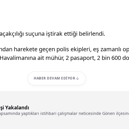
kçılığı suçuna iştirak ettiği belirlendi.
dından harekete geçen polis ekipleri, eş zamanlı 
avalimanına ait mühür, 2 pasaport, 2 bin 600 dolar
HABER DEVAM EDIYOR
şi Yakalandı
psamında yaptıkları istihbari çalışmalar neticesinde Gönen ilçesind