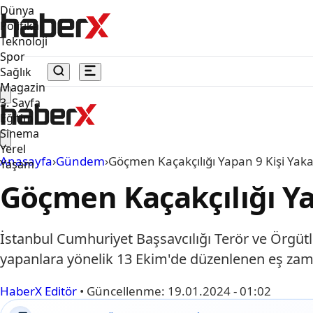
Dünya
Politika
Teknoloji
Spor
Sağlık
Magazin
3. Sayfa
Eğitim
Sinema
Yerel
Anasayfa
›
Gündem
›
Göçmen Kaçakçılığı Yapan 9 Kişi Yaka
Yaşam
Göçmen Kaçakçılığı Ya
İstanbul Cumhuriyet Başsavcılığı Terör ve Örgü
yapanlara yönelik 13 Ekim'de düzenlenen eş zama
HaberX Editör
•
Güncellenme:
19.01.2024 - 01:02