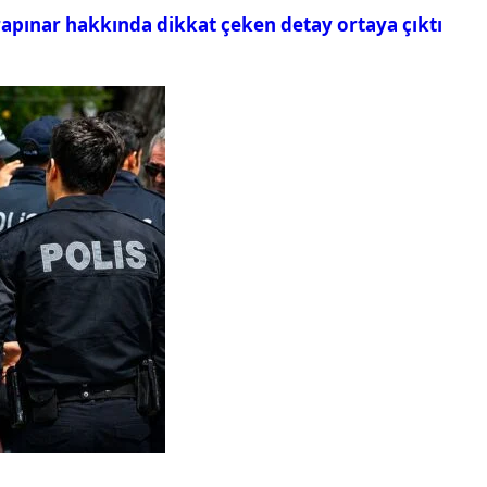
rapınar hakkında dikkat çeken detay ortaya çıktı