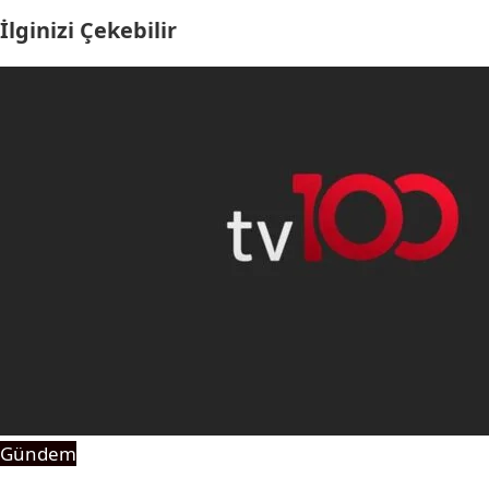
İlginizi Çekebilir
Gündem