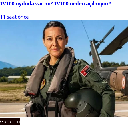
TV100 uyduda var mı? TV100 neden açılmıyor?
11 saat önce
Gündem