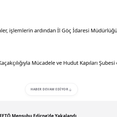
er, işlemlerin ardından İl Göç İdaresi Müdürlüğü
açakçılığıyla Mücadele ve Hudut Kapıları Şubesi 
HABER DEVAM EDIYOR
anistan’a Kaçmaya Çalışan 3 FETÖ Mensubu Edirne’de Yakalandı