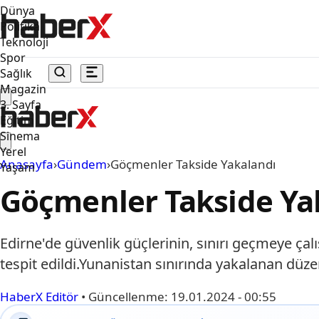
Dünya
Politika
Teknoloji
Spor
Sağlık
Magazin
3. Sayfa
Eğitim
Sinema
Yerel
Anasayfa
›
Gündem
›
Göçmenler Takside Yakalandı
Yaşam
Göçmenler Takside Ya
Edirne'de güvenlik güçlerinin, sınırı geçmeye çal
tespit edildi.Yunanistan sınırında yakalanan dü
HaberX Editör
•
Güncellenme:
19.01.2024 - 00:55