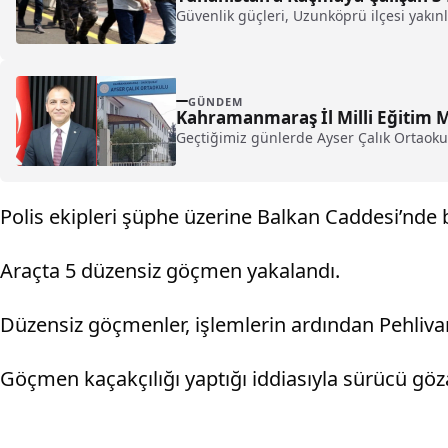
Güvenlik güçleri, Uzunköprü ilçesi yakın
GÜNDEM
Kahramanmaraş İl Milli Eğitim 
Geçtiğimiz günlerde Ayser Çalık Ortaoku
Polis ekipleri şüphe üzerine Balkan Caddesi’nde bi
Araçta 5 düzensiz göçmen yakalandı.
Düzensiz göçmenler, işlemlerin ardından Pehliva
Göçmen kaçakçılığı yaptığı iddiasıyla sürücü göza