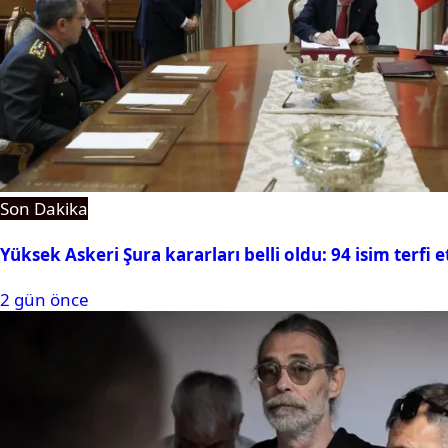
Son Dakika
Yüksek Askeri Şura kararları belli oldu: 94 isim terfi e
2 gün önce