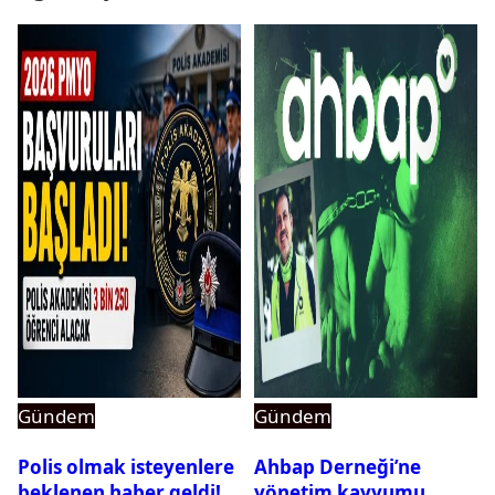
Gündem
Gündem
Polis olmak isteyenlere
Ahbap Derneği’ne
beklenen haber geldi!
yönetim kayyumu