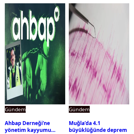
Gündem
Gündem
Ahbap Derneği’ne
Muğla’da 4.1
yönetim kayyumu
büyüklüğünde deprem