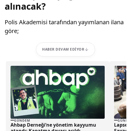
alınacak?
Polis Akademisi tarafından yayımlanan ilana
göre;
HABER DEVAM EDIYOR
GÜNDEM
GÜNDE
Ahbap Derneği’ne yönetim kayyumu
Lapseki
atandı: Kapatma davası açıldı
Sayaç K