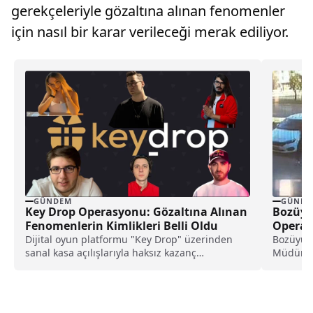
gerekçeleriyle gözaltına alınan fenomenler
için nasıl bir karar verileceği merak ediliyor.
GÜNDE
GÜNDEM
Bozüyük
Key Drop Operasyonu: Gözaltına Alınan
Operasy
Fenomenlerin Kimlikleri Belli Oldu
Bozüyük
Dijital oyun platformu "Key Drop" üzerinden
Müdürlüğ
sanal kasa açılışlarıyla haksız kazanç
1859...
sağladıkları ve kullanıcıları...