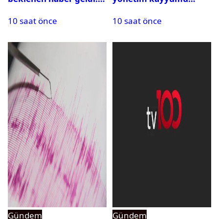
PMYO başvuruları açıldı
atandı: Kapatma davası
10 saat önce
10 saat önce
açıldı
Gündem
Gündem