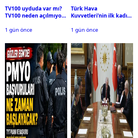
TV100 uyduda var mı?
Türk Hava
TV100 neden açılmıyor?
Kuvvetleri’nin ilk kadın
generali Özlem
1 gün önce
1 gün önce
Karapınar hakkında
dikkat çeken detay
ortaya çıktı