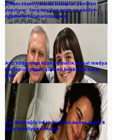
Kıdem tazminatında hesaplar yeniden
yapılıyor: Yargıtay’dan prim ve yardım
ödemeleri için emsal karar
Aziz Yıldırım’ın kızına yönelik sosyal medya
paylaşımı yapan şüpheli hakkında karar
çıktı
Aslı Bekiroğlu’ndan bir kötü haber daha: 8
defa ameliyat olmuştu