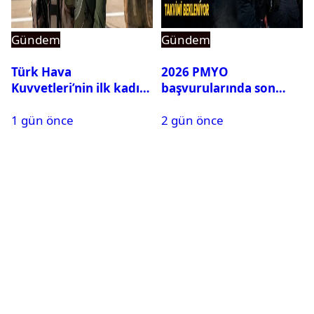
Gündem
Gündem
Türk Hava
2026 PMYO
Kuvvetleri’nin ilk kadın
başvurularında son
generali Özlem
durum ne?
1 gün önce
2 gün önce
Karapınar hakkında
dikkat çeken detay
ortaya çıktı