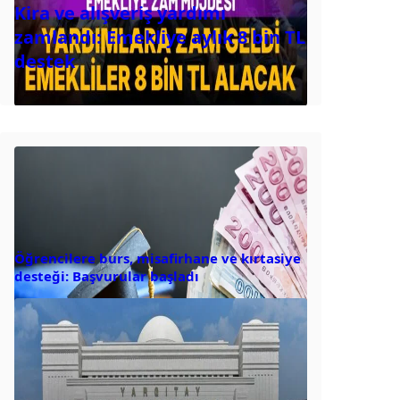
Kira ve alışveriş yardımı
zamlandı: Emekliye aylık 8 bin TL
destek
Öğrencilere burs, misafirhane ve kırtasiye
desteği: Başvurular başladı