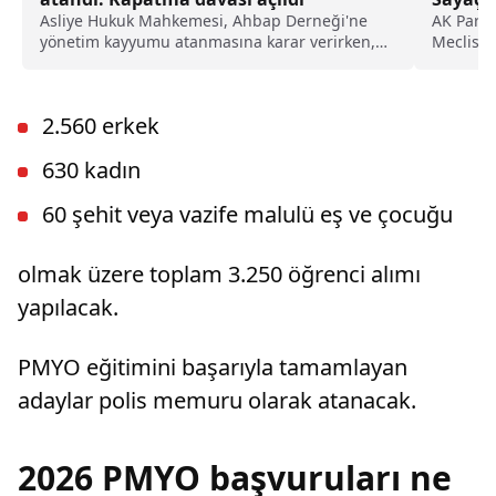
Asliye Hukuk Mahkemesi, Ahbap Derneği'ne
AK Parti
yönetim kayyumu atanmasına karar verirken,
Meclisi Ü
İstanbul Cumhuriyet Başsavcılığı ise, derneğin
kapatılması için Asliye Hukuk Mahkemesi'ne
dava açtı.
2.560 erkek
630 kadın
60 şehit veya vazife malulü eş ve çocuğu
olmak üzere toplam 3.250 öğrenci alımı
yapılacak.
PMYO eğitimini başarıyla tamamlayan
adaylar polis memuru olarak atanacak.
2026 PMYO başvuruları ne