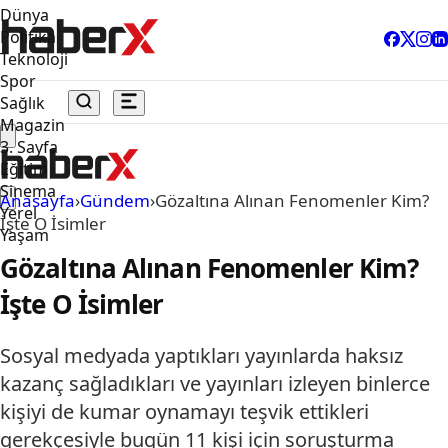
Dünya
Politika
Teknoloji
Spor
Sağlık
Magazin
3. Sayfa
Eğitim
Sinema
Anasayfa
›
Gündem
›
Gözaltına Alınan Fenomenler Kim?
Yerel
İşte O İsimler
Yaşam
Gözaltına Alınan Fenomenler Kim?
İşte O İsimler
Sosyal medyada yaptıkları yayınlarda haksız
kazanç sağladıkları ve yayınları izleyen binlerce
kişiyi de kumar oynamayı teşvik ettikleri
gerekçesiyle bugün 11 kişi için soruşturma