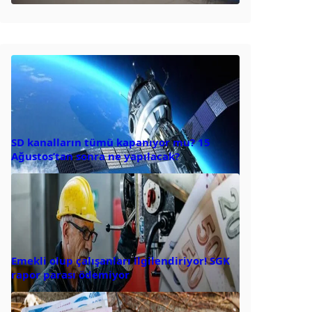
SD kanalların tümü kapanıyor mu? 15
Ağustos’tan sonra ne yapılacak?
Emekli olup çalışanları ilgilendiriyor! SGK
rapor parası ödemiyor