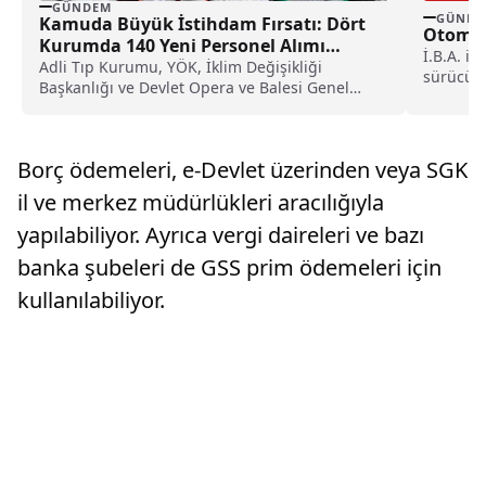
GÜNDEM
GÜNDE
Kamuda Büyük İstihdam Fırsatı: Dört
Otomob
Kurumda 140 Yeni Personel Alımı
İ.B.A. id
Başladı
Adli Tıp Kurumu, YÖK, İklim Değişikliği
sürücünü
Başkanlığı ve Devlet Opera ve Balesi Genel
kaybetme
Müdürlüğü, Resmî Gazete’de yayımlanan
ilanlarla toplam 140 personel alımı yapacağını
duyurdu. Başvurular, belirlenen tarihlerde
Borç ödemeleri, e-Devlet üzerinden veya SGK
Kariyer Kapısı üzerinden elektronik ortamda
alınacak.
il ve merkez müdürlükleri aracılığıyla
yapılabiliyor. Ayrıca vergi daireleri ve bazı
banka şubeleri de GSS prim ödemeleri için
kullanılabiliyor.