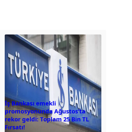
İş Bankası emekli
promosyonunda Ağustos’ta
rekor geldi: Toplam 25 Bin TL
Fırsatı!