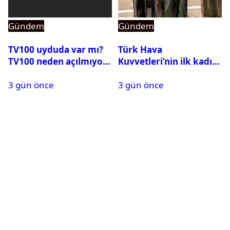
Gündem
Gündem
TV100 uyduda var mı?
Türk Hava
TV100 neden açılmıyor?
Kuvvetleri’nin ilk kadın
generali Özlem
3 gün önce
3 gün önce
Karapınar hakkında
dikkat çeken detay
ortaya çıktı