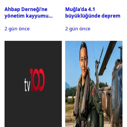
Ahbap Derneği’ne
Muğla’da 4.1
yönetim kayyumu
büyüklüğünde deprem
atandı: Kapatma davası
2 gün önce
2 gün önce
açıldı