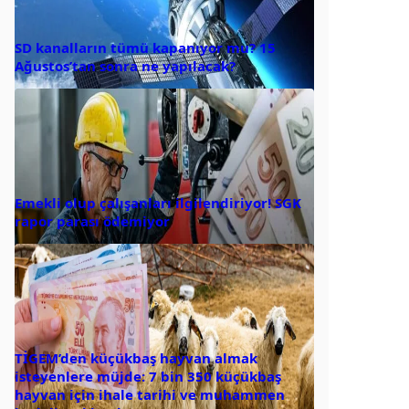
SD kanalların tümü kapanıyor mu? 15
Ağustos’tan sonra ne yapılacak?
Emekli olup çalışanları ilgilendiriyor! SGK
rapor parası ödemiyor
TİGEM’den küçükbaş hayvan almak
isteyenlere müjde: 7 bin 350 küçükbaş
hayvan için ihale tarihi ve muhammen