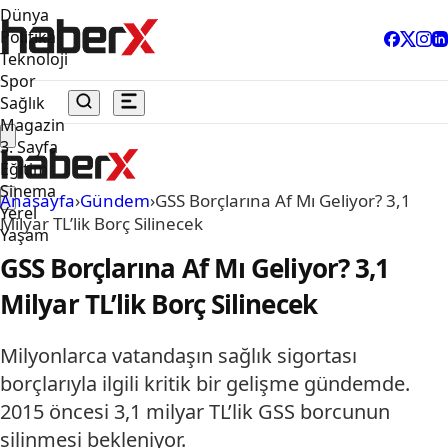
Dünya
Politika
Teknoloji
Spor
Sağlık
Magazin
3. Sayfa
Eğitim
Sinema
Anasayfa
›
Gündem
›
GSS Borçlarına Af Mı Geliyor? 3,1
Yerel
Milyar TL’lik Borç Silinecek
Yaşam
GSS Borçlarına Af Mı Geliyor? 3,1
Milyar TL’lik Borç Silinecek
Milyonlarca vatandaşın sağlık sigortası
borçlarıyla ilgili kritik bir gelişme gündemde.
2015 öncesi 3,1 milyar TL’lik GSS borcunun
silinmesi bekleniyor.