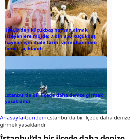
TİGEM’den küçükbaş hayvan almak
isteyenlere müjde: 7 bin 350 küçükbaş
hayvan için ihale tarihi ve muhammen
bedeli açıklandı
İstanbul’da bir ilçede daha denize girmek
yasaklandı
Anasayfa
›
Gündem
›
İstanbul’da bir ilçede daha denize
girmek yasaklandı
İstanbul’da bir ilçede daha denize