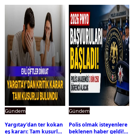
Gündem
Gündem
Yargıtay’dan ter kokan
Polis olmak isteyenlere
eş kararı: Tam kusurlu
beklenen haber geldi!