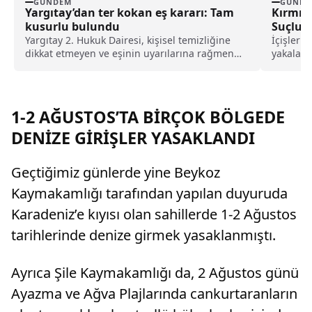
GÜNDEM
GÜNDE
Yargıtay’dan ter kokan eş kararı: Tam
Kırmızı
kusurlu bulundu
Suçlu T
Yargıtay 2. Hukuk Dairesi, kişisel temizliğine
İçişleri 
dikkat etmeyen ve eşinin uyarılarına rağmen
yakalana
duş almayarak sürekli ter kokan kocayı tam
edildiği
kusurlu buldu. Bu kapsamda çiftin
boşanmasına karar verilirken, kocanın 360 bin
lira tazminat ödemesine karar verildi.
1-2 AĞUSTOS’TA BİRÇOK BÖLGEDE
DENİZE GİRİŞLER YASAKLANDI
Geçtiğimiz günlerde yine Beykoz
Kaymakamlığı tarafından yapılan duyuruda
Karadeniz’e kıyısı olan sahillerde 1-2 Ağustos
tarihlerinde denize girmek yasaklanmıştı.
Ayrıca Şile Kaymakamlığı da, 2 Ağustos günü
Ayazma ve Ağva Plajlarında cankurtaranların