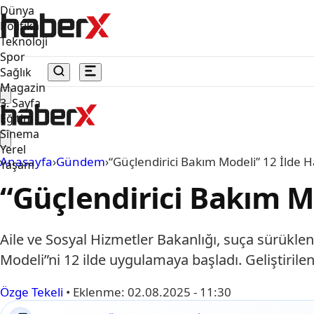
Dünya
Politika
Teknoloji
Spor
Sağlık
Magazin
3. Sayfa
Eğitim
Sinema
Yerel
Anasayfa
›
Gündem
›
“Güçlendirici Bakım Modeli” 12 İlde H
Yaşam
“Güçlendirici Bakım Mo
Aile ve Sosyal Hizmetler Bakanlığı, suça sürüklen
Modeli”ni 12 ilde uygulamaya başladı. Geliştiri
Özge Tekeli
•
Eklenme:
02.08.2025 - 11:30