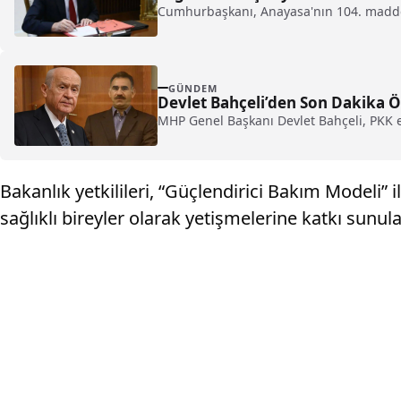
Cumhurbaşkanı, Anayasa'nın 104. maddes
GÜNDEM
Devlet Bahçeli’den Son Dakika Ö
MHP Genel Başkanı Devlet Bahçeli, PKK el
Bakanlık yetkilileri, “Güçlendirici Bakım Modeli”
sağlıklı bireyler olarak yetişmelerine katkı sunulac