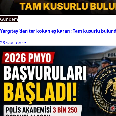
Gündem
Yargıtay’dan ter kokan eş kararı: Tam kusurlu bulun
23 saat önce