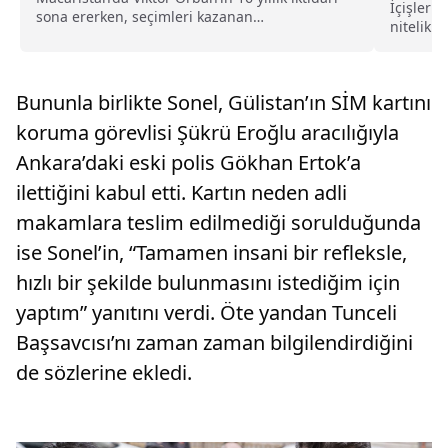
İçişleri 
sona ererken, seçimleri kazanan
nitelikli
Peter Magyar göreve başlamadan tartışmalı bir
kişinin t
adım attı. Magyar,...
Bununla birlikte Sonel, Gülistan’ın SİM kartını
koruma görevlisi Şükrü Eroğlu aracılığıyla
Ankara’daki eski polis Gökhan Ertok’a
ilettiğini kabul etti. Kartın neden adli
makamlara teslim edilmediği sorulduğunda
ise Sonel’in, “Tamamen insani bir refleksle,
hızlı bir şekilde bulunmasını istediğim için
yaptım” yanıtını verdi. Öte yandan Tunceli
Başsavcısı’nı zaman zaman bilgilendirdiğini
de sözlerine ekledi.