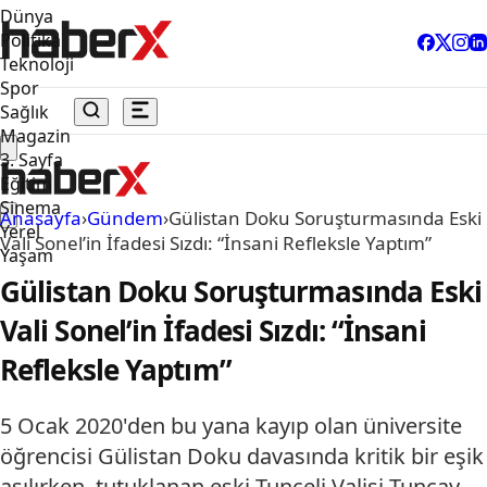
Dünya
Politika
Teknoloji
Spor
Sağlık
Magazin
3. Sayfa
Eğitim
Sinema
Anasayfa
›
Gündem
›
Gülistan Doku Soruşturmasında Eski
Yerel
Vali Sonel’in İfadesi Sızdı: “İnsani Refleksle Yaptım”
Yaşam
Gülistan Doku Soruşturmasında Eski
Vali Sonel’in İfadesi Sızdı: “İnsani
Refleksle Yaptım”
5 Ocak 2020'den bu yana kayıp olan üniversite
öğrencisi Gülistan Doku davasında kritik bir eşik
aşılırken, tutuklanan eski Tunceli Valisi Tuncay