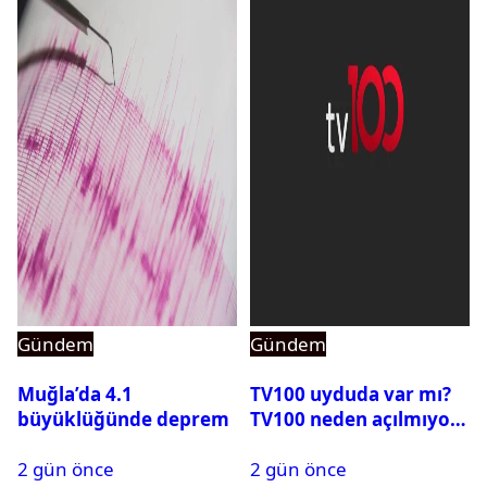
Gündem
Gündem
Muğla’da 4.1
TV100 uyduda var mı?
büyüklüğünde deprem
TV100 neden açılmıyor?
2 gün önce
2 gün önce