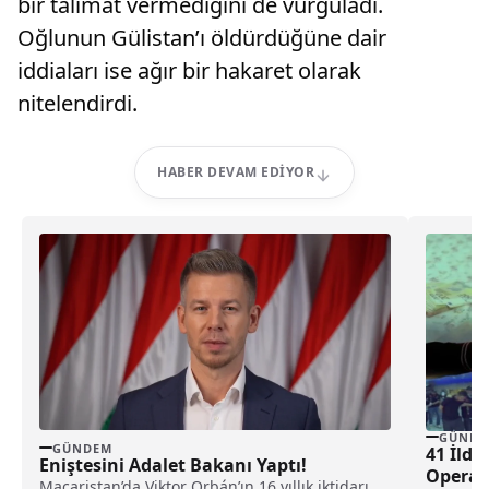
bir talimat vermediğini de vurguladı.
Oğlunun Gülistan’ı öldürdüğüne dair
iddiaları ise ağır bir hakaret olarak
nitelendirdi.
HABER DEVAM EDIYOR
GÜNDE
GÜNDEM
41 İlde 
Eniştesini Adalet Bakanı Yaptı!
Operas
Macaristan’da Viktor Orbán’ın 16 yıllık iktidarı