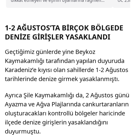
dikkat etmeyen ve eşinin uyarılarına rağmen
UC 258 p
duş almayarak sürekli ter kokan kocayı tam
Kavşağı..
kusurlu buldu. Bu kapsamda çiftin
boşanmasına karar verilirken, kocanın 360 bin
lira tazminat ödemesine karar verildi.
1-2 AĞUSTOS’TA BİRÇOK BÖLGEDE
DENİZE GİRİŞLER YASAKLANDI
Geçtiğimiz günlerde yine Beykoz
Kaymakamlığı tarafından yapılan duyuruda
Karadeniz’e kıyısı olan sahillerde 1-2 Ağustos
tarihlerinde denize girmek yasaklanmıştı.
Ayrıca Şile Kaymakamlığı da, 2 Ağustos günü
Ayazma ve Ağva Plajlarında cankurtaranların
oluşturacakları kontrollü bölgeler haricinde
ilçede denize girişlerin yasaklandığını
duyurmuştu.