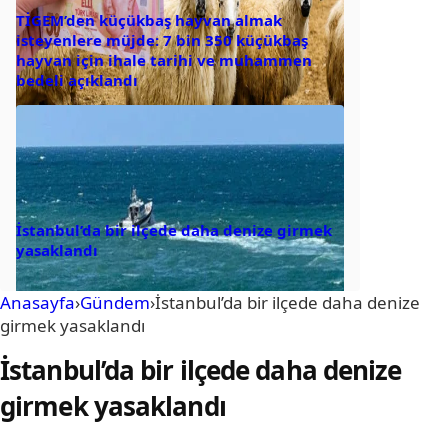
TİGEM’den küçükbaş hayvan almak
isteyenlere müjde: 7 bin 350 küçükbaş
hayvan için ihale tarihi ve muhammen
bedeli açıklandı
İstanbul’da bir ilçede daha denize girmek
yasaklandı
Anasayfa
›
Gündem
›
İstanbul’da bir ilçede daha denize
girmek yasaklandı
İstanbul’da bir ilçede daha denize
girmek yasaklandı