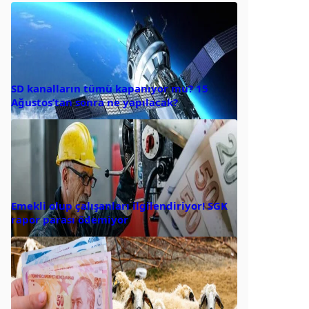
SD kanalların tümü kapanıyor mu? 15
Ağustos’tan sonra ne yapılacak?
Emekli olup çalışanları ilgilendiriyor! SGK
rapor parası ödemiyor