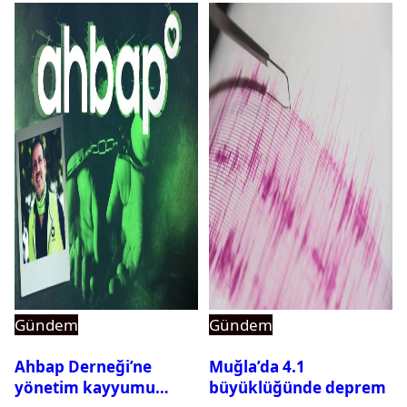
Gündem
Gündem
Ahbap Derneği’ne
Muğla’da 4.1
yönetim kayyumu
büyüklüğünde deprem