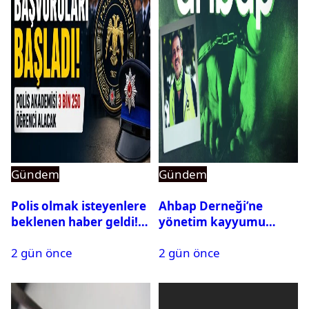
Gündem
Gündem
Polis olmak isteyenlere
Ahbap Derneği’ne
beklenen haber geldi!
yönetim kayyumu
PMYO başvuruları açıldı
atandı: Kapatma davası
2 gün önce
2 gün önce
açıldı