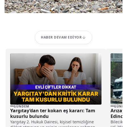
HABER DEVAM EDIYOR
GÜNDEM
GÜNDE
Yargıtay’dan ter kokan eş kararı: Tam
Arızaya
kusurlu bulundu
Edince 
Yargıtay 2. Hukuk Dairesi, kişisel temizliğine
Bilecik'