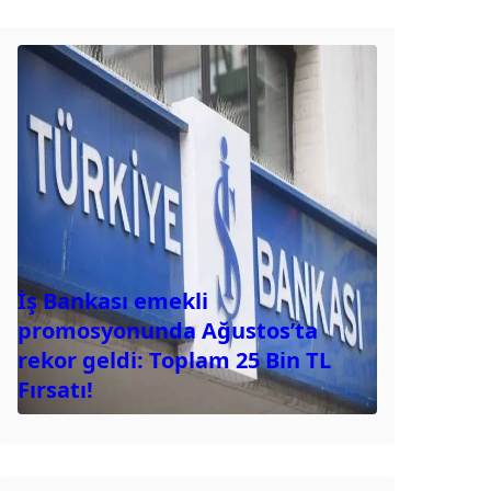
İş Bankası emekli
promosyonunda Ağustos’ta
rekor geldi: Toplam 25 Bin TL
Fırsatı!