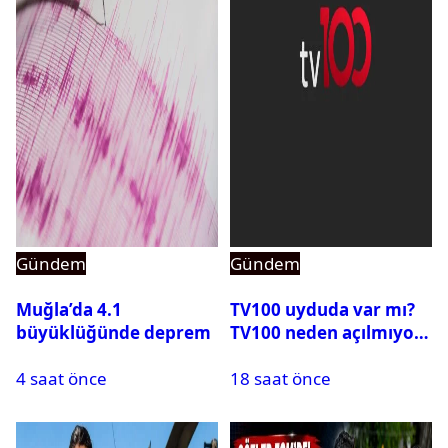
Gündem
Gündem
Muğla’da 4.1
TV100 uyduda var mı?
büyüklüğünde deprem
TV100 neden açılmıyor?
4 saat önce
18 saat önce