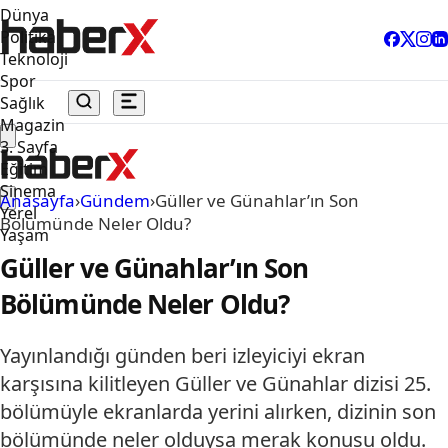
Dünya
Politika
Teknoloji
Spor
Sağlık
Magazin
3. Sayfa
Eğitim
Sinema
Anasayfa
›
Gündem
›
Güller ve Günahlar’ın Son
Yerel
Bölümünde Neler Oldu?
Yaşam
Güller ve Günahlar’ın Son
Bölümünde Neler Oldu?
Yayınlandığı günden beri izleyiciyi ekran
karşısına kilitleyen Güller ve Günahlar dizisi 25.
bölümüyle ekranlarda yerini alırken, dizinin son
bölümünde neler olduysa merak konusu oldu.