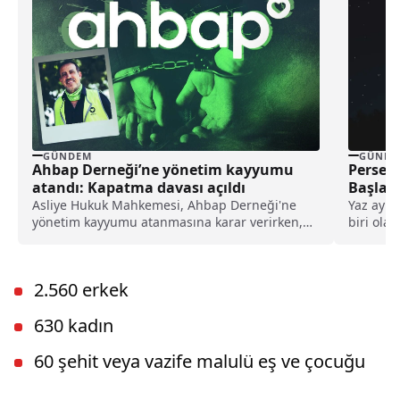
GÜNDEM
GÜNDE
Ahbap Derneği’ne yönetim kayyumu
Persei
atandı: Kapatma davası açıldı
Başlaya
mi?
Asliye Hukuk Mahkemesi, Ahbap Derneği'ne
Yaz ayla
yönetim kayyumu atanmasına karar verirken,
biri ola
İstanbul Cumhuriyet Başsavcılığı ise, derneğin
da...
kapatılması için Asliye Hukuk Mahkemesi'ne
dava açtı.
2.560 erkek
630 kadın
60 şehit veya vazife malulü eş ve çocuğu