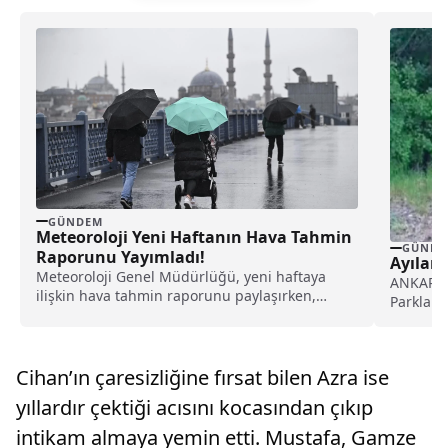
GÜNDEM
Meteoroloji Yeni Haftanın Hava Tahmin
GÜNDE
Raporunu Yayımladı!
Ayılar
Meteoroloji Genel Müdürlüğü, yeni haftaya
ANKARA (
ilişkin hava tahmin raporunu paylaşırken,
Parklar 
Marmara Bölgesi'nde salı günü...
nazaran 
Cihan’ın çaresizliğine fırsat bilen Azra ise
yıllardır çektiği acısını kocasından çıkıp
intikam almaya yemin etti. Mustafa, Gamze