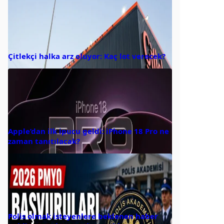
Çitlekçi halka arz oluyor: Kaç lot verecek?
Apple’dan ilk ipucu geldi: iPhone 18 Pro ne
zaman tanıtılacak?
Polis olmak isteyenlere beklenen haber