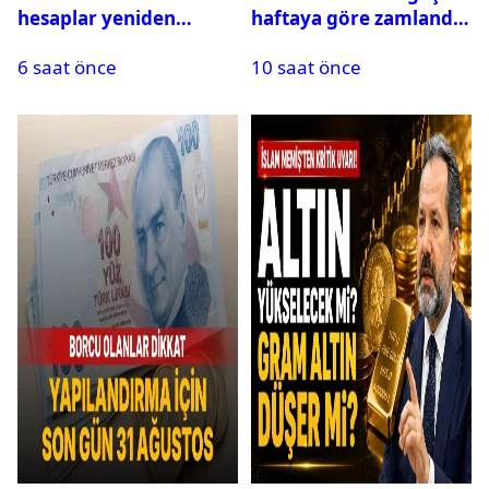
hesaplar yeniden
haftaya göre zamlandı:
yapılıyor: Yargıtay’dan
Güncel fiyatlar
6 saat önce
10 saat önce
prim ve yardım
açıklandı
ödemeleri için emsal
karar