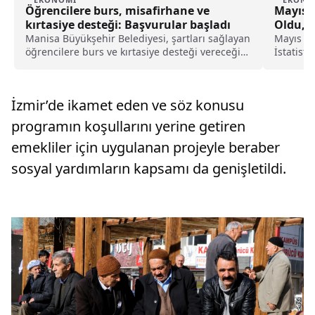
Öğrencilere burs, misafirhane ve
Mayıs A
kırtasiye desteği: Başvurular başladı
Oldu, T
Manisa Büyükşehir Belediyesi, şartları sağlayan
Mayıs ayı
öğrencilere burs ve kırtasiye desteği vereceğini
İstatist
ve kız öğrencilerin de kentteki misafirhanede
son veril
kalabileceğini duyurdu. Bu kapsamda
seyri ne
başvuruların başladığı öğrenilirken, son
kadar ol
İzmir’de ikamet eden ve söz konusu
başvuru tarihi de açıklandı.
detaylar.
programın koşullarını yerine getiren
emekliler için uygulanan projeyle beraber
sosyal yardımların kapsamı da genişletildi.