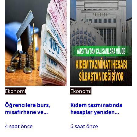
Ekonomi
Ekonomi
Öğrencilere burs,
Kıdem tazminatında
misafirhane ve
hesaplar yeniden
kırtasiye desteği:
yapılıyor: Yargıtay’dan
4 saat önce
6 saat önce
Başvurular başladı
prim ve yardım
ödemeleri için emsal