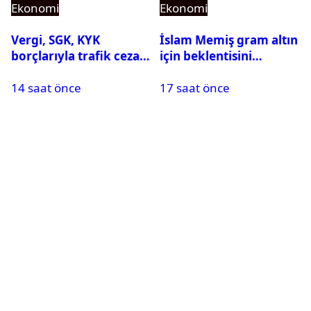
Ekonomi
Ekonomi
Vergi, SGK, KYK
İslam Memiş gram altın
borçlarıyla trafik cezası
için beklentisini
için 31 Ağustos uyarısı
açıkladı
14 saat önce
17 saat önce