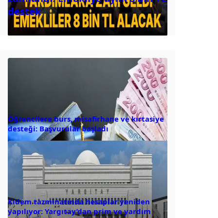
destek
Öğrencilere burs, misafirhane ve kırtasiye
desteği: Başvurular başladı
Kıdem tazminatında hesaplar yeniden
yapılıyor: Yargıtay’dan prim ve yardım