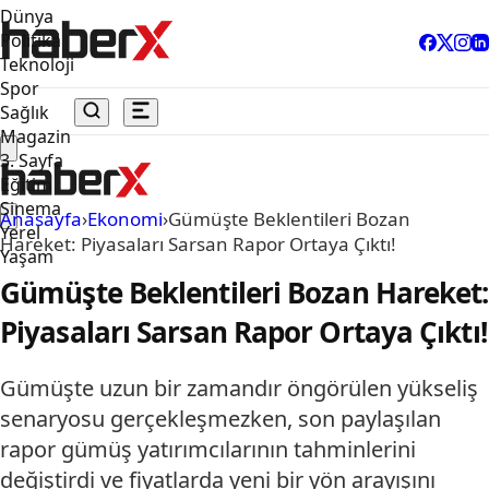
Dünya
Politika
Teknoloji
Spor
Sağlık
Magazin
3. Sayfa
Eğitim
Sinema
Anasayfa
›
Ekonomi
›
Gümüşte Beklentileri Bozan
Yerel
Hareket: Piyasaları Sarsan Rapor Ortaya Çıktı!
Yaşam
Gümüşte Beklentileri Bozan Hareket:
Piyasaları Sarsan Rapor Ortaya Çıktı!
Gümüşte uzun bir zamandır öngörülen yükseliş
senaryosu gerçekleşmezken, son paylaşılan
rapor gümüş yatırımcılarının tahminlerini
değiştirdi ve fiyatlarda yeni bir yön arayışını