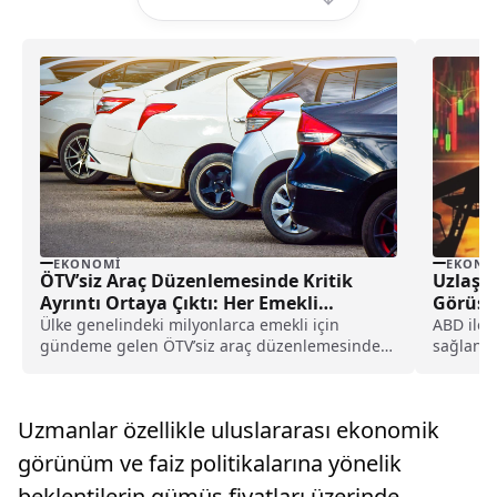
EKONOMI
EKONO
ÖTV’siz Araç Düzenlemesinde Kritik
Uzlaşı
Ayrıntı Ortaya Çıktı: Her Emekli
Görüşme
Yararlanamayacak!
Yüksel
Ülke genelindeki milyonlarca emekli için
ABD ile 
gündeme gelen ÖTV’siz araç düzenlemesinde,
sağlanam
sadece bazı koşulları karşılayan emeklilerin bu
Trump’ın
düzenlemeden yararlanabileceği iddiaları
piyasalar
konuşulurken, düzenlemeden yararlanabilecek
fiyatları
Uzmanlar özellikle uluslararası ekonomik
emeklilerin kapsamı da netleşmeye başladı.
görünüm ve faiz politikalarına yönelik
beklentilerin gümüş fiyatları üzerinde