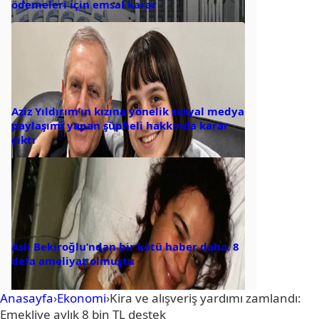
ödemeleri için emsal karar
Aziz Yıldırım’ın kızına yönelik sosyal medya
paylaşımı yapan şüpheli hakkında karar
çıktı
Aslı Bekiroğlu’ndan bir kötü haber daha: 8
defa ameliyat olmuştu
Anasayfa
›
Ekonomi
›
Kira ve alışveriş yardımı zamlandı:
Emekliye aylık 8 bin TL destek