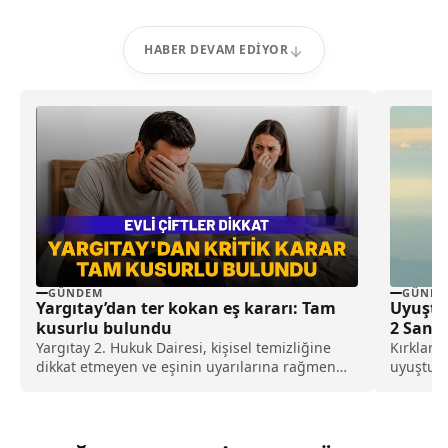
HABER DEVAM EDIYOR
GÜNDEM
GÜNDE
Yargıtay’dan ter kokan eş kararı: Tam
Uyuştu
kusurlu bulundu
2 Sanık
Yargıtay 2. Hukuk Dairesi, kişisel temizliğine
Kırklarel
dikkat etmeyen ve eşinin uyarılarına rağmen
uyuşturu
duş almayarak sürekli ter kokan kocayı tam
örgütün
kusurlu buldu. Bu kapsamda çiftin
ardından
boşanmasına karar verilirken, kocanın 360 bin
lira tazminat ödemesine karar verildi.