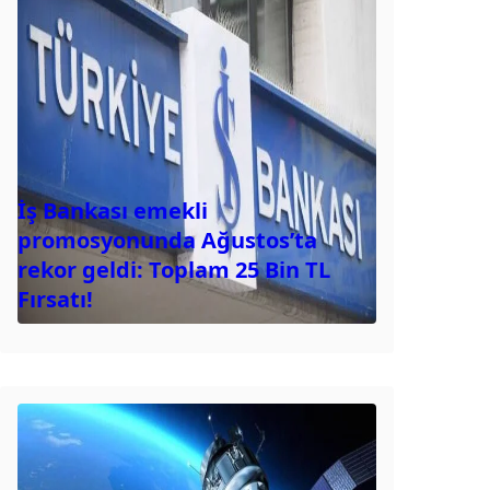
İş Bankası emekli
promosyonunda Ağustos’ta
rekor geldi: Toplam 25 Bin TL
Fırsatı!