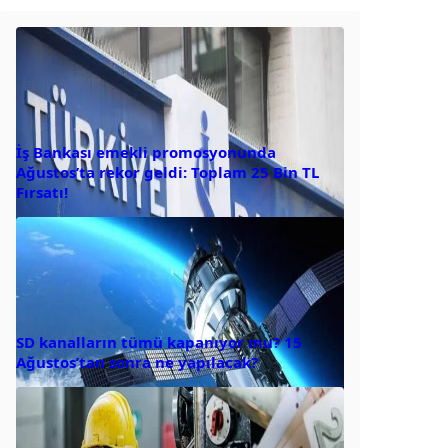
İş Bankası emekli promosyonunda
Ağustos’ta rekor geldi: Toplam 25 Bin TL
Fırsatı!
SD kanalların tümü kapanıyor mu? 15
Ağustos’tan sonra ne yapılacak?