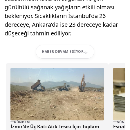
gürültülü sağanak yağışların etkili olması
bekleniyor. Sıcaklıkların İstanbul’da 26
dereceye, Ankara’da ise 23 dereceye kadar
düşeceği tahmin ediliyor.
HABER DEVAM EDIYOR
GÜNDEM
GÜNDE
İzmir’de Üç Katı Atık Tesisi İçin Toplam
Esnafla