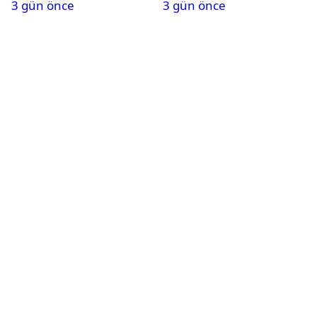
3 gün önce
3 gün önce
Karapınar hakkında
dikkat çeken detay
ortaya çıktı