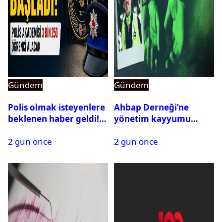
Gündem
Gündem
Polis olmak isteyenlere
Ahbap Derneği’ne
beklenen haber geldi!
yönetim kayyumu
PMYO başvuruları açıldı
atandı: Kapatma davası
2 gün önce
2 gün önce
açıldı