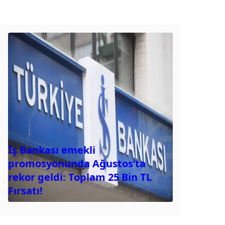
İş Bankası emekli
promosyonunda Ağustos’ta
rekor geldi: Toplam 25 Bin TL
Fırsatı!