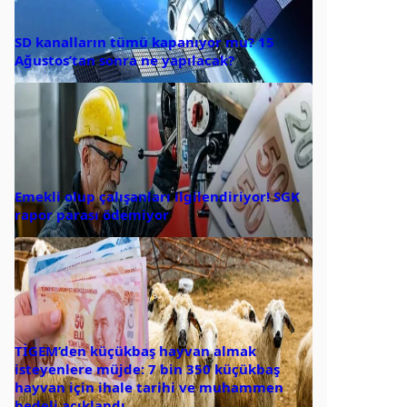
SD kanalların tümü kapanıyor mu? 15
Ağustos’tan sonra ne yapılacak?
Emekli olup çalışanları ilgilendiriyor! SGK
rapor parası ödemiyor
TİGEM’den küçükbaş hayvan almak
isteyenlere müjde: 7 bin 350 küçükbaş
hayvan için ihale tarihi ve muhammen
bedeli açıklandı