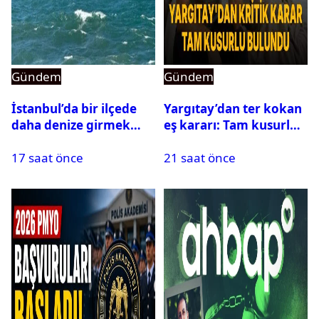
Gündem
Gündem
İstanbul’da bir ilçede
Yargıtay’dan ter kokan
daha denize girmek
eş kararı: Tam kusurlu
yasaklandı
bulundu
17 saat önce
21 saat önce