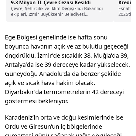
9.3 Milyon TL Çevre Cezası Kesildi
Kredile
Çevre, Şehircilik ve İklim Değişikliği Bakanlığı
Esnaf kr
ekipleri, İzmir Büyükşehir Belediyesi
2026’dan
sorumluluğunda faaliyet gösteren üç...
belgelen
hazine f
Ege Bölgesi genelinde ise hafta sonu
boyunca havanın açık ve az bulutlu geçeceği
öngörüldü. İzmir’de sıcaklık 38, Muğla’da 39,
Antalya’da ise 39 dereceye kadar yükselecek.
Güneydoğu Anadolu’da da benzer şekilde
açık ve sıcak hava hakim olacak.
Diyarbakır’da termometrelerin 42 dereceyi
göstermesi bekleniyor.
Karadeniz’in orta ve doğu kesimlerinde ise
Ordu ve Giresun’un iç bölgelerinde
cumartesi günü sağanak yağış görüleceği