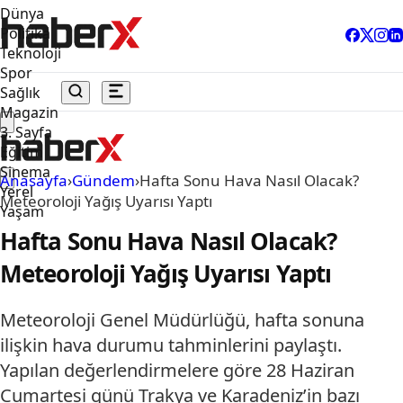
Dünya
Politika
Teknoloji
Spor
Sağlık
Magazin
3. Sayfa
Eğitim
Sinema
Anasayfa
›
Gündem
›
Hafta Sonu Hava Nasıl Olacak?
Yerel
Meteoroloji Yağış Uyarısı Yaptı
Yaşam
Hafta Sonu Hava Nasıl Olacak?
Meteoroloji Yağış Uyarısı Yaptı
Meteoroloji Genel Müdürlüğü, hafta sonuna
ilişkin hava durumu tahminlerini paylaştı.
Yapılan değerlendirmelere göre 28 Haziran
Cumartesi günü Trakya ve Karadeniz’in bazı