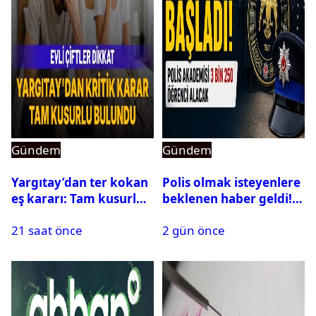
Gündem
Gündem
Yargıtay’dan ter kokan
Polis olmak isteyenlere
eş kararı: Tam kusurlu
beklenen haber geldi!
bulundu
PMYO başvuruları açıldı
21 saat önce
2 gün önce