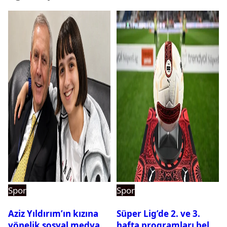
Spor
Spor
Aziz Yıldırım’ın kızına
Süper Lig’de 2. ve 3.
yönelik sosyal medya
hafta programları belli