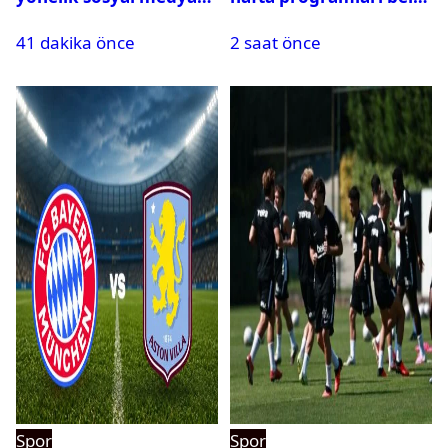
paylaşımı yapan şüpheli
oldu
41 dakika önce
2 saat önce
hakkında karar çıktı
Spor
Spor