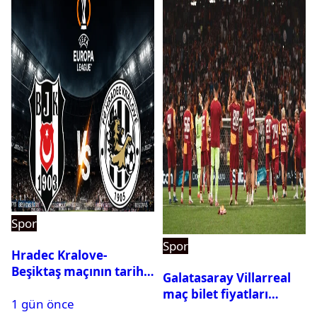
Spor
Spor
Hradec Kralove-
Beşiktaş maçının tarihi
Galatasaray Villarreal
ve saati açıklandı
maç bilet fiyatları
1 gün önce
açıklandı