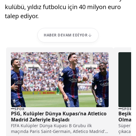
kulübü, yıldız futbolcu için 40 milyon euro
talep ediyor.
HABER DEVAM EDIYOR
SPOR
SPOR
PSG, Kulüpler Dünya Kupası’na Atletico
Beşikta
Madrid Zaferiyle Başladı
Olmada
FIFA Kulüpler Dünya Kupası B Grubu ilk
Süper Li
maçında Paris Saint-Germain, Atletico Madrid’i
çıkacak 