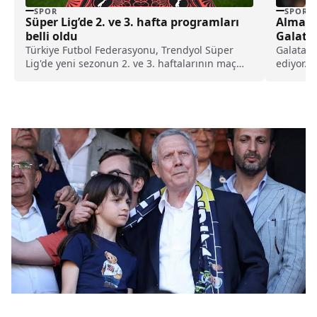
SPOR
SPOR
Süper Lig’de 2. ve 3. hafta programları
Almanl
belli oldu
Galatas
Mourin
Türkiye Futbol Federasyonu, Trendyol Süper
Galatasa
Lig'de yeni sezonun 2. ve 3. haftalarının maç
ediyor. 
programını duyurdu.
Cimbom s
Raul Ase
basınınd
Mourinho
yıldız fu
iletecek.