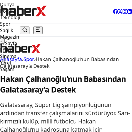
Dünya
Politika
Teknoloji
Spor
Sağlık
Magazin
3. Sayfa
Eğitim
Sinema
Anasayfa
›
Spor
›
Hakan Çalhanoğlu’nun Babasından
Yerel
Galatasaray’a Destek
Yaşam
Hakan Çalhanoğlu’nun Babasından
Galatasaray’a Destek
Galatasaray, Süper Lig şampiyonluğunun
ardından transfer çalışmalarını sürdürüyor. Sarı-
kırmızılı kulüp, milli futbolcu Hakan
Çalhanoğlu’nu kadrosuna katmak için