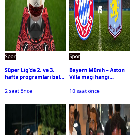
Spor
Spor
Süper Lig’de 2. ve 3.
Bayern Münih – Aston
hafta programları belli
Villa maçı hangi
oldu
kanalda? Ne zaman,
2 saat önce
10 saat önce
saat kaçta oynanacak?