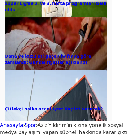
Süper Lig’de 2. ve 3. hafta programları belli
oldu
Dana ve kuzu eti geçen haftaya göre
zamlandı: Güncel fiyatlar açıklandı
Çitlekçi halka arz oluyor: Kaç lot verecek?
Anasayfa
›
Spor
›
Aziz Yıldırım’ın kızına yönelik sosyal
medya paylaşımı yapan şüpheli hakkında karar çıktı