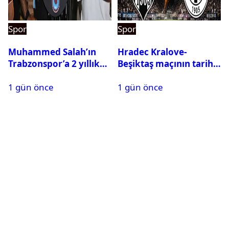
Spor
Spor
Muhammed Salah’ın
Hradec Kralove-
Trabzonspor’a 2 yıllık
Beşiktaş maçının tarihi
maliyeti belli oldu
ve saati açıklandı
1 gün önce
1 gün önce