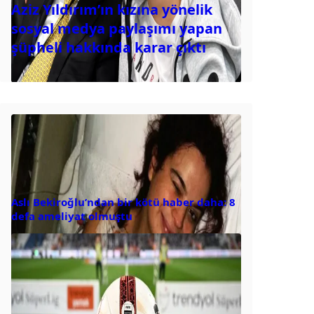
Aziz Yıldırım’ın kızına yönelik
sosyal medya paylaşımı yapan
şüpheli hakkında karar çıktı
Aslı Bekiroğlu’ndan bir kötü haber daha: 8
defa ameliyat olmuştu