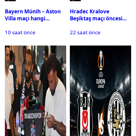
Bayern Münih – Aston
Hradec Kralove
Villa maçı hangi
Beşiktaş maçı öncesi
kanalda? Ne zaman,
kadrolar belli oldu! İşte
10 saat önce
22 saat önce
saat kaçta oynanacak?
Siyah-Beyazlıların 11’i