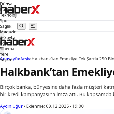
Dünya
Politika
Teknoloji
Spor
Sağlık
Magazin
3. Sayfa
Eğitim
Sinema
Yerel
Anasayfa
›
Arşiv
›
Halkbank’tan Emekliye Tek Şartla 250 Bin
Yaşam
Halkbank’tan Emekliye
Birçok banka, bünyesine daha fazla müşteri kat
bir kredi kampanyasına imza attı. Bu kapsamda b
Aydın Uğur
•
Eklenme:
09.12.2025 - 19:00