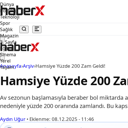
Dünya
Politika
Teknoloji
Spor
Sağlık
Magazin
3. Sayfa
Eğitim
Sinema
Yerel
Anasayfa
›
Arşiv
›
Hamsiye Yüzde 200 Zam Geldi!
Yaşam
Hamsiye Yüzde 200 Za
Av sezonun başlamasıyla beraber bol miktarda avl
nedeniyle yüzde 200 oranında zamlandı. Bu kapsa
Aydın Uğur
•
Eklenme:
08.12.2025 - 11:46