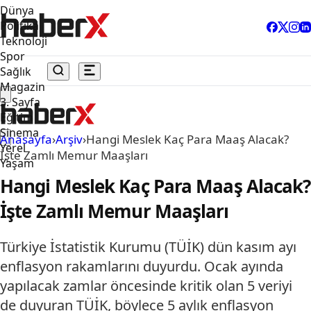
Dünya
Politika
Teknoloji
Spor
Sağlık
Magazin
3. Sayfa
Eğitim
Sinema
Anasayfa
›
Arşiv
›
Hangi Meslek Kaç Para Maaş Alacak?
Yerel
İşte Zamlı Memur Maaşları
Yaşam
Hangi Meslek Kaç Para Maaş Alacak?
İşte Zamlı Memur Maaşları
Türkiye İstatistik Kurumu (TÜİK) dün kasım ayı
enflasyon rakamlarını duyurdu. Ocak ayında
yapılacak zamlar öncesinde kritik olan 5 veriyi
de duyuran TÜİK, böylece 5 aylık enflasyon