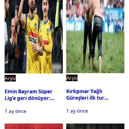
Arşiv
Arşiv
Kırkpınar Yağlı
Emin Bayram Süper
Güreşleri ilk tur
Lig’e geri dönüyor:
sonuçları açıklandı! İşte
Galatasaray onay verdi
1 ay önce
2. tura geçen
1 ay önce
pehlivanlar