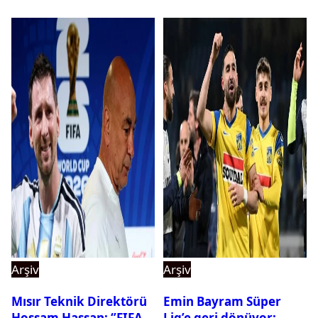
Arşiv
Arşiv
Mısır Teknik Direktörü
Emin Bayram Süper
Hossam Hassan: ‘’FIFA,
Lig’e geri dönüyor: