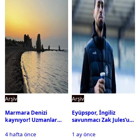
Arşiv
Arşiv
Marmara Denizi
Eyüpspor, İngiliz
kaynıyor! Uzmanlar
savunmacı Zak Jules’u
tehlikeyi işaret etti
kadrosuna kattı
4 hafta önce
1 ay önce