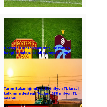
Göztepe Trabzonspor maçı ne zaman,
hangi kanalda? Salah oynayacak mı?
Tarım Bakanlığından 131 milyon TL kırsal
kalkınma desteği: Toplam 688 milyon TL
ödendi