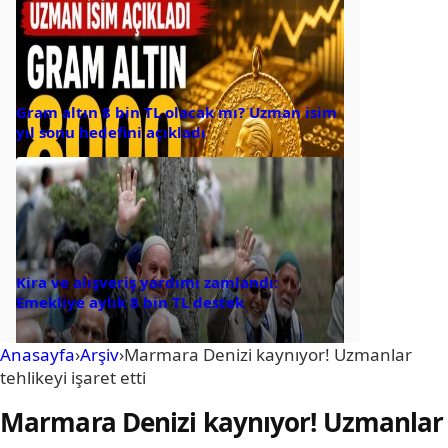
Gram altın 8 bin TL olacak mı? Uzman isim
yıl sonu hedefini açıkladı
Kira ve alışveriş yardımı zamlandı:
Emekliye aylık 8 bin TL destek
Anasayfa
›
Arşiv
›
Marmara Denizi kaynıyor! Uzmanlar
tehlikeyi işaret etti
Marmara Denizi kaynıyor! Uzmanlar