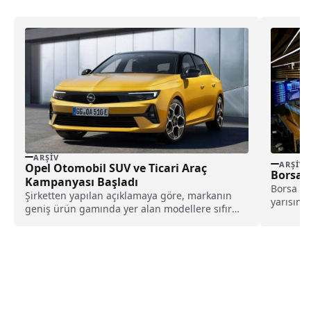
ARŞIV
ARŞIV
Opel Otomobil SUV ve Ticari Araç
Borsa İ
Kampanyası Başladı
Borsa İs
Şirketten yapılan açıklamaya göre, markanın
yarısınd
geniş ürün gamında yer alan modellere sıfır
9.936,77
faizli kredi...