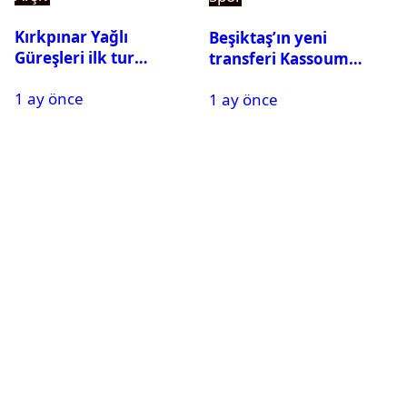
Kırkpınar Yağlı
Beşiktaş’ın yeni
Güreşleri ilk tur
transferi Kassoum
sonuçları açıklandı! İşte
Ouattara saat kaçta
1 ay önce
2. tura geçen
1 ay önce
gelecek? Resmi
pehlivanlar
açıklama geldi