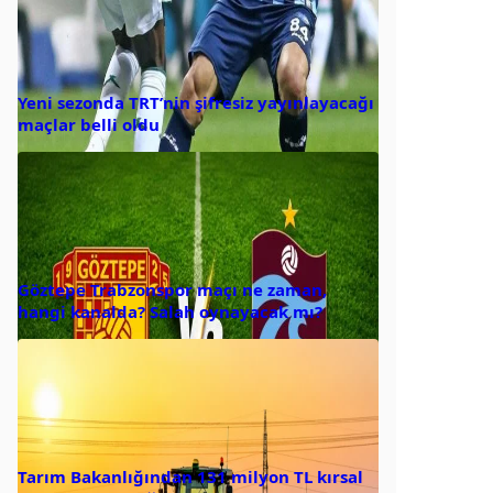
Yeni sezonda TRT’nin şifresiz yayınlayacağı
maçlar belli oldu
Göztepe Trabzonspor maçı ne zaman,
hangi kanalda? Salah oynayacak mı?
Tarım Bakanlığından 131 milyon TL kırsal