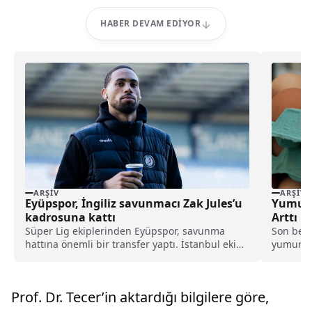
HABER DEVAM EDIYOR
ARŞIV
ARŞIV
Eyüpspor, İngiliz savunmacı Zak Jules’u
Yumurta
kadrosuna kattı
Arttı
Süper Lig ekiplerinden Eyüpspor, savunma
Son beş 
hattına önemli bir transfer yaptı. İstanbul ekibi,
yumurta, 
Rotherham United formasını terleten İngiliz
stoper Zak Jules’u transfer ettiğini açıkladı.
Prof. Dr. Tecer’in aktardığı bilgilere göre,