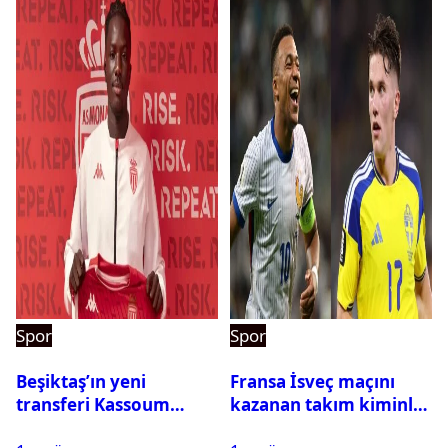
Spor
Spor
Beşiktaş’ın yeni
Fransa İsveç maçını
transferi Kassoum
kazanan takım kiminle
Ouattara saat kaçta
eşleşecek? Son 16