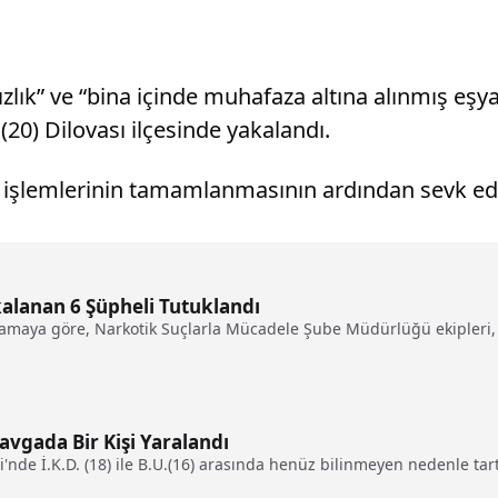
ızlık” ve “bina içinde muhafaza altına alınmış eşy
(20) Dilovası ilçesinde yakalandı.
işlemlerinin tamamlanmasının ardından sevk edil
lanan 6 Şüpheli Tutuklandı
amaya göre, Narkotik Suçlarla Mücadele Şube Müdürlüğü ekipleri, 
avgada Bir Kişi Yaralandı
nde İ.K.D. (18) ile B.U.(16) arasında henüz bilinmeyen nedenle tart