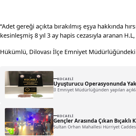
“Adet gereği açıkta bırakılmış eşya hakkında hırs
kesinleşmiş 8 yıl 3 ay hapis cezasıyla aranan H.L, 
Hükümlü, Dilovası İlçe Emniyet Müdürlüğündeki 
KOCAELI
Uyuşturucu Operasyonunda Yaka
İl Emniyet Müdürlüğünden yapılan açıkl
KOCAELI
Gençler Arasında Çıkan Bıçaklı K
Sultan Orhan Mahallesi Hürriyet Caddesi'