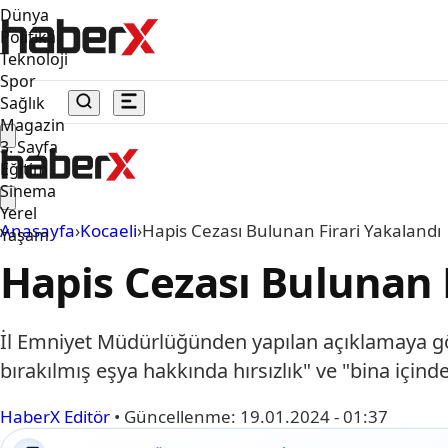
Dünya
Politika
Teknoloji
Spor
Sağlık
Magazin
3. Sayfa
Eğitim
Sinema
Yerel
Anasayfa
›
Kocaeli
›
Hapis Cezası Bulunan Firari Yakalandı
Yaşam
Hapis Cezası Bulunan 
İl Emniyet Müdürlüğünden yapılan açıklamaya gör
bırakılmış eşya hakkında hırsızlık" ve "bina için
HaberX Editör
•
Güncellenme:
19.01.2024 - 01:37