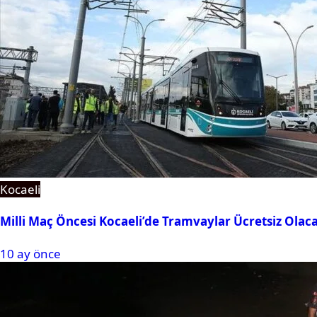
Kocaeli
Milli Maç Öncesi Kocaeli’de Tramvaylar Ücretsiz Olac
10 ay önce