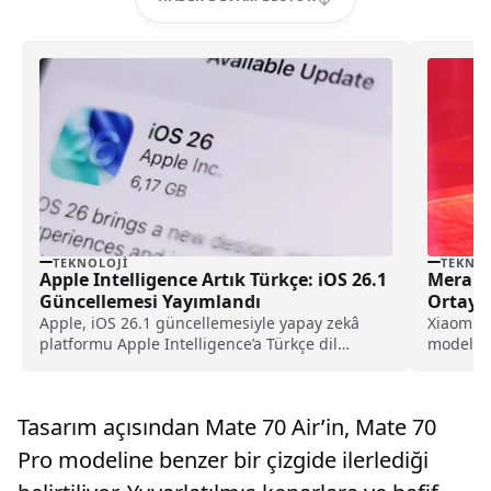
TEKNOLOJI
TEKNOL
Apple Intelligence Artık Türkçe: iOS 26.1
Merakl
Güncellemesi Yayımlandı
Ortaya 
Apple, iOS 26.1 güncellemesiyle yapay zekâ
Xiaomi’
platformu Apple Intelligence’a Türkçe dil
modeller
desteği ekledi. Yeni sürüm, dil seçeneklerinin
oldu. Gi
yanı sıra kullanıcı deneyimini güçlendiren
yenilikler ve güvenlik geliştirmeleriyle dikkat
Tasarım açısından Mate 70 Air’in, Mate 70
çekiyor.
Pro modeline benzer bir çizgide ilerlediği