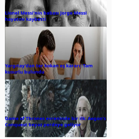
Lionel Messi’nin babası Jorge Messi
hayatını kaybetti
Yargıtay’dan ter kokan eş kararı: Tam
kusurlu bulundu
Game of Thrones evreninde bir ilk: Aegon’s
Conquest beyaz perdeye geliyor