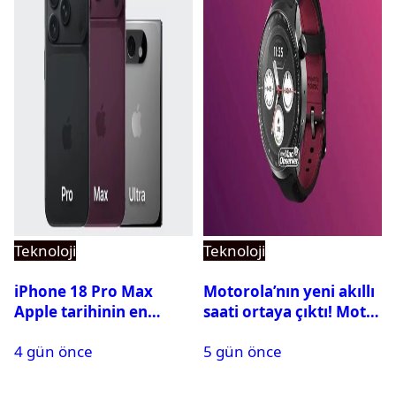
Teknoloji
Teknoloji
iPhone 18 Pro Max
Motorola’nın yeni akıllı
Apple tarihinin en
saati ortaya çıktı! Moto
pahalı iPhone’u olabilir
Watch Ultra ilk kez
4 gün önce
5 gün önce
görüntülendi