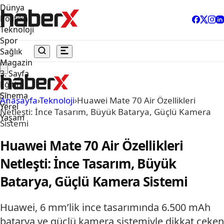
Dünya
Politika
Teknoloji
Spor
Sağlık
Magazin
3. Sayfa
Eğitim
Sinema
Anasayfa
›
Teknoloji
›
Huawei Mate 70 Air Özellikleri
Yerel
Netleşti: İnce Tasarım, Büyük Batarya, Güçlü Kamera
Yaşam
Sistemi
Huawei Mate 70 Air Özellikleri
Netleşti: İnce Tasarım, Büyük
Batarya, Güçlü Kamera Sistemi
Huawei, 6 mm’lik ince tasarımında 6.500 mAh
batarya ve güçlü kamera sistemiyle dikkat çeken