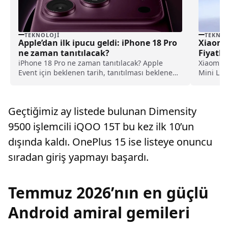
TEKNOLOJI
TEKNOL
Apple’dan ilk ipucu geldi: iPhone 18 Pro
Xiaomi 
ne zaman tanıtılacak?
Fiyatla
Detayl
iPhone 18 Pro ne zaman tanıtılacak? Apple
Xiaomi, y
Event için beklenen tarih, tanıtılması beklenen
Mini LED
ürünler ve son gelişmeler haberimizde.
Geçtiğimiz ay listede bulunan Dimensity
9500 işlemcili iQOO 15T bu kez ilk 10’un
dışında kaldı. OnePlus 15 ise listeye onuncu
sıradan giriş yapmayı başardı.
Temmuz 2026’nın en güçlü
Android amiral gemileri