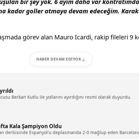
şulan bir şey yok. 6 ayım daha var kontratımda.
na kadar goller atmaya devam edeceğim. Karakt
şmada görev alan Mauro Icardi, rakip fileleri 9 k
HABER DEVAM EDIYOR
yrıldı
cusu Berkan Kutlu ile yollarını ayırdığını resmi olarak duyurdu.
afta Kala Şampiyon Oldu
an derbisinde Espanyol'u deplasmanda 2-0 mağlup eden Barcelona, 