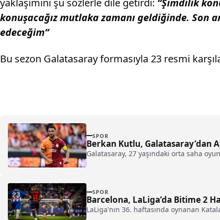
yaklaşımını şu sözlerle dile getirdi:
“Şimdilik konu
konuşacağız mutlaka zamanı geldiğinde. Son a
edeceğim”
Bu sezon Galatasaray formasıyla 23 resmi karşıla
SPOR
Berkan Kutlu, Galatasaray’dan A
Galatasaray, 27 yaşındaki orta saha oyun
SPOR
Barcelona, LaLiga’da Bitime 2 H
LaLiga'nın 36. haftasında oynanan Katal