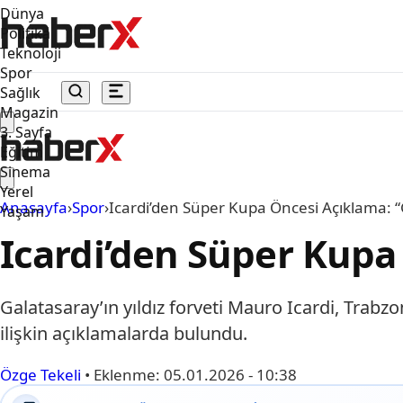
Dünya
Politika
Teknoloji
Spor
Sağlık
Magazin
3. Sayfa
Eğitim
Sinema
Yerel
Anasayfa
›
Spor
›
Icardi’den Süper Kupa Öncesi Açıklama: 
Yaşam
Icardi’den Süper Kupa
Galatasaray’ın yıldız forveti Mauro Icardi, Tra
ilişkin açıklamalarda bulundu.
Özge Tekeli
•
Eklenme:
05.01.2026 - 10:38