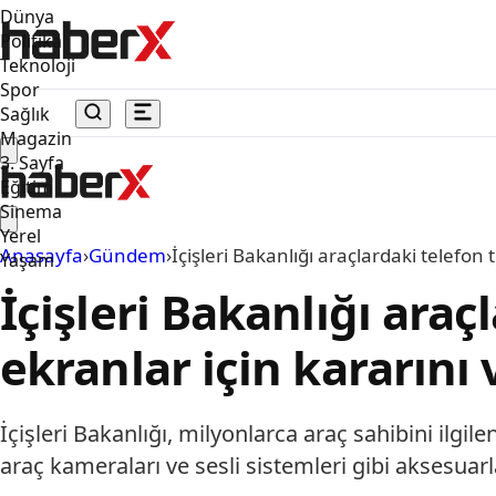
Dünya
Politika
Teknoloji
Spor
Sağlık
Magazin
3. Sayfa
Eğitim
Sinema
Yerel
Anasayfa
›
Gündem
›
İçişleri Bakanlığı araçlardaki telefon
Yaşam
İçişleri Bakanlığı ara
ekranlar için kararını 
İçişleri Bakanlığı, milyonlarca araç sahibini ilg
araç kameraları ve sesli sistemleri gibi aksesuarl