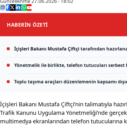
Güncellenme
27.06.2026 - 18:02
HABERİN
ÖZETİ
İçişleri Bakanı Mustafa Çiftçi
tarafından hazırlan
Yönetmelik ile birlikte, telefon tutucuları serbes
Toplu taşıma araçları düzenlemenin kapsamı dış
İçişleri Bakanı Mustafa Çiftçi’nin talimatıyla h
Trafik Kanunu Uygulama Yönetmeliği’nde gerçekl
multimedya ekranlarından telefon tutucularına ka