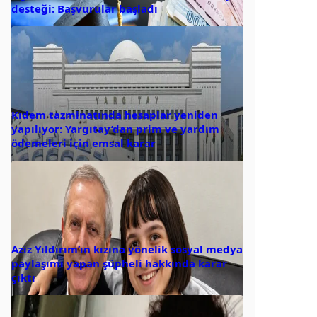
desteği: Başvurular başladı
Kıdem tazminatında hesaplar yeniden
yapılıyor: Yargıtay’dan prim ve yardım
ödemeleri için emsal karar
Aziz Yıldırım’ın kızına yönelik sosyal medya
paylaşımı yapan şüpheli hakkında karar
çıktı