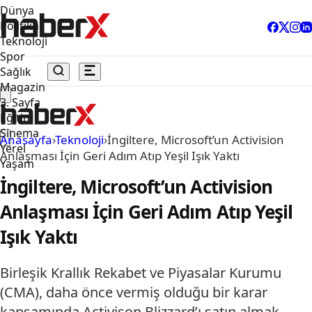
Dünya
Politika
Teknoloji
Spor
Sağlık
Magazin
3. Sayfa
Eğitim
Sinema
Anasayfa
›
Teknoloji
›
İngiltere, Microsoft’un Activision
Yerel
Anlaşması İçin Geri Adım Atıp Yeşil Işık Yaktı
Yaşam
İngiltere, Microsoft’un Activision
Anlaşması İçin Geri Adım Atıp Yeşil
Işık Yaktı
Birleşik Krallık Rekabet ve Piyasalar Kurumu
(CMA), daha önce vermiş olduğu bir karar
kapsamında Activison Blizzard’ı satın almak