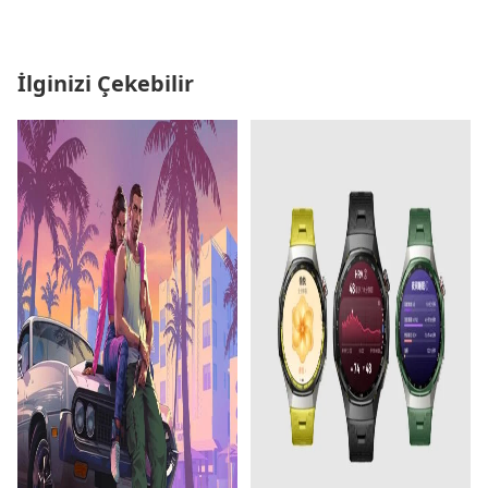
İlginizi Çekebilir