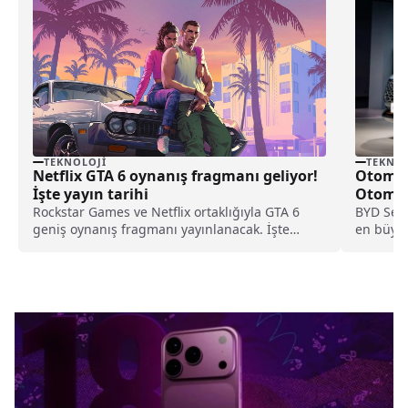
TEKNOLOJI
TEKNOL
Netflix GTA 6 oynanış fragmanı geliyor!
Otomobi
İşte yayın tarihi
Otomobi
Rockstar Games ve Netflix ortaklığıyla GTA 6
BYD Sek
geniş oynanış fragmanı yayınlanacak. İşte
en büyük
fragman yayın tarihi...
BYD,...