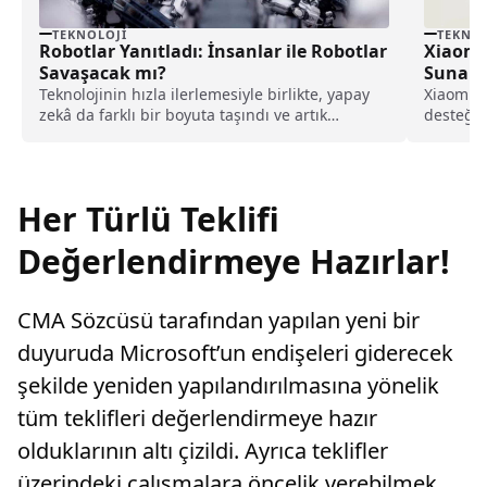
TEKNOLOJI
TEKNOL
Robotlar Yanıtladı: İnsanlar ile Robotlar
Xiaomi
Savaşacak mı?
Sunan Y
Teknolojinin hızla ilerlemesiyle birlikte, yapay
Xiaomi, 
zekâ da farklı bir boyuta taşındı ve artık
desteğiy
hayatımızda...
tanıtmay
teknoloj
tasarımla
Her Türlü Teklifi
Değerlendirmeye Hazırlar!
CMA Sözcüsü tarafından yapılan yeni bir
duyuruda Microsoft’un endişeleri giderecek
şekilde yeniden yapılandırılmasına yönelik
tüm teklifleri değerlendirmeye hazır
olduklarının altı çizildi. Ayrıca teklifler
üzerindeki çalışmalara öncelik verebilmek