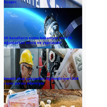
Fırsatı!
SD kanalların tümü kapanıyor mu? 15
Ağustos’tan sonra ne yapılacak?
Emekli olup çalışanları ilgilendiriyor! SGK
rapor parası ödemiyor