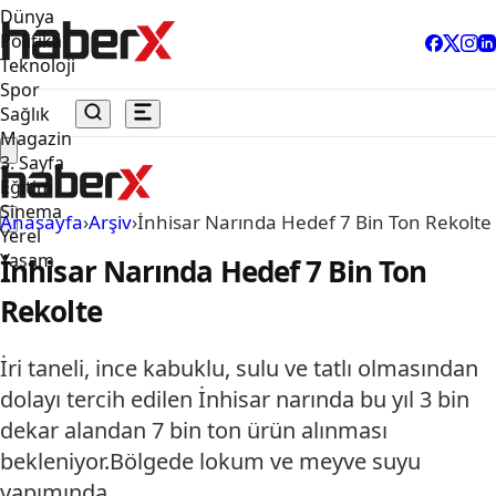
Dünya
Politika
Teknoloji
Spor
Sağlık
Magazin
3. Sayfa
Eğitim
Sinema
Anasayfa
›
Arşiv
›
İnhisar Narında Hedef 7 Bin Ton Rekolte
Yerel
Yaşam
İnhisar Narında Hedef 7 Bin Ton
Rekolte
İri taneli, ince kabuklu, sulu ve tatlı olmasından
dolayı tercih edilen İnhisar narında bu yıl 3 bin
dekar alandan 7 bin ton ürün alınması
bekleniyor.Bölgede lokum ve meyve suyu
yapımında…