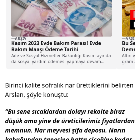
ARŞIV
ARŞIV
Kasım 2023 Evde Bakım Parası! Evde
Bu Sevi
Bakım Maaşı Ödeme Tarihi
Demeye
ve Rak
Aile ve Sosyal Hizmetler Bakanlığı Kasım ayında
Altın ve
da sosyal yardım ödemesi yapmaya devam
gram altı
ediyor....
açıkladı..
Birinci kalite sofralık nar ürettiklerini belirten
Arslan, şöyle konuştu:
“Bu sene sıcaklardan dolayı rekolte biraz
düşük ama yine de üreticilerimiz fiyatlardan
memnun. Nar meyvesi şifa deposu. Narın
kabuğundan tanesine hatta çiçeğine kadar