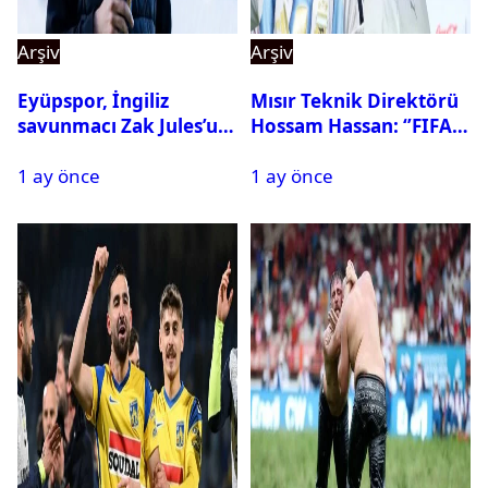
Arşiv
Arşiv
Eyüpspor, İngiliz
Mısır Teknik Direktörü
savunmacı Zak Jules’u
Hossam Hassan: ‘’FIFA,
kadrosuna kattı
Messi’nin elenmesini
1 ay önce
1 ay önce
istemiyor’’