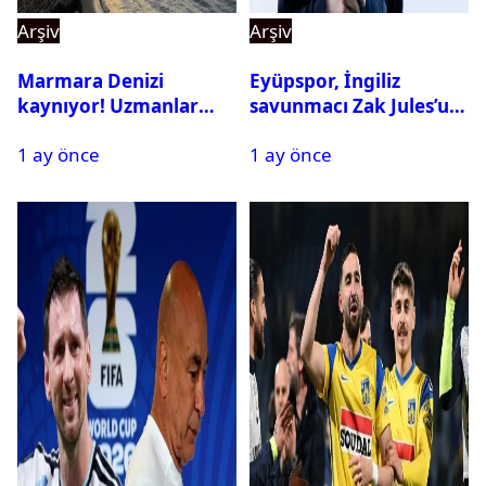
Arşiv
Arşiv
Marmara Denizi
Eyüpspor, İngiliz
kaynıyor! Uzmanlar
savunmacı Zak Jules’u
tehlikeyi işaret etti
kadrosuna kattı
1 ay önce
1 ay önce