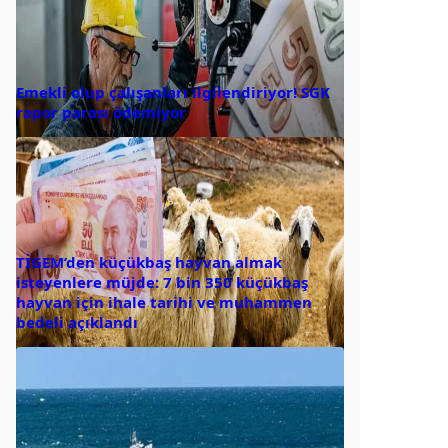
Emekli olup çalışanları ilgilendiriyor! SGK
rapor parası ödemiyor
TİGEM’den küçükbaş hayvan almak
isteyenlere müjde: 7 bin 350 küçükbaş
hayvan için ihale tarihi ve muhammen
bedeli açıklandı