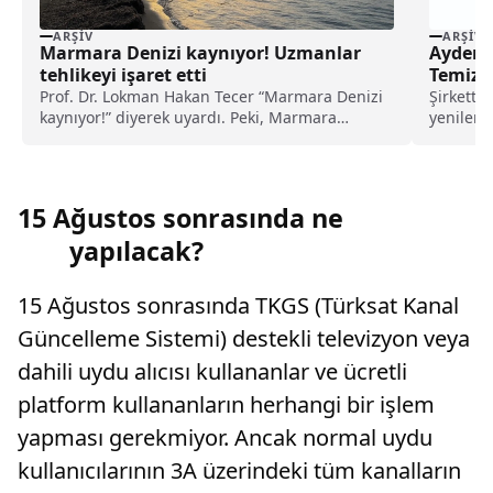
ARŞIV
ARŞIV
Marmara Denizi kaynıyor! Uzmanlar
Aydem Y
tehlikeyi işaret etti
Temiz E
Prof. Dr. Lokman Hakan Tecer “Marmara Denizi
Şirkette
kaynıyor!” diyerek uyardı. Peki, Marmara
yenilene
Denizi’ndeki kaynama neyi işaret ediyor, ne
Türkiye'n
anlama geliyor?
15 Ağustos sonrasında ne
yapılacak?
15 Ağustos sonrasında TKGS (Türksat Kanal
Güncelleme Sistemi) destekli televizyon veya
dahili uydu alıcısı kullananlar ve ücretli
platform kullananların herhangi bir işlem
yapması gerekmiyor. Ancak normal uydu
kullanıcılarının 3A üzerindeki tüm kanalların