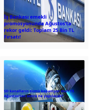
İş Bankası emekli
promosyonunda Ağustos’ta
rekor geldi: Toplam 25 Bin TL
Fırsatı!
SD kanalların tümü kapanıyor mu? 15
Ağustos’tan sonra ne yapılacak?