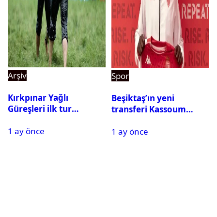
Arşiv
Spor
Kırkpınar Yağlı
Beşiktaş’ın yeni
Güreşleri ilk tur
transferi Kassoum
sonuçları açıklandı! İşte
Ouattara saat kaçta
1 ay önce
2. tura geçen
1 ay önce
gelecek? Resmi
pehlivanlar
açıklama geldi