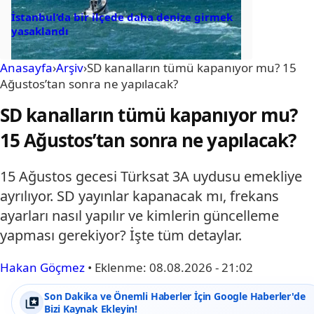
İstanbul’da bir ilçede daha denize girmek
yasaklandı
Anasayfa
›
Arşiv
›
SD kanalların tümü kapanıyor mu? 15
Ağustos’tan sonra ne yapılacak?
SD kanalların tümü kapanıyor mu?
15 Ağustos’tan sonra ne yapılacak?
15 Ağustos gecesi Türksat 3A uydusu emekliye
ayrılıyor. SD yayınlar kapanacak mı, frekans
ayarları nasıl yapılır ve kimlerin güncelleme
yapması gerekiyor? İşte tüm detaylar.
Hakan Göçmez
•
Eklenme:
08.08.2026 - 21:02
Son Dakika ve Önemli Haberler İçin Google Haberler'de
Bizi Kaynak Ekleyin!