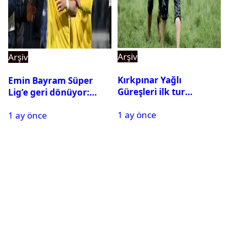
Arşiv
Arşiv
Kırkpınar Yağlı
Emin Bayram Süper
Güreşleri ilk tur
Lig’e geri dönüyor:
sonuçları açıklandı! İşte
Galatasaray onay verdi
1 ay önce
2. tura geçen
1 ay önce
pehlivanlar