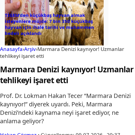
TİGEM’den küçükbaş hayvan almak
isteyenlere müjde: 7 bin 350 küçükbaş
hayvan için ihale tarihi ve muhammen
bedeli açıklandı
Anasayfa
›
Arşiv
›
Marmara Denizi kaynıyor! Uzmanlar
tehlikeyi işaret etti
Marmara Denizi kaynıyor! Uzmanlar
tehlikeyi işaret etti
Prof. Dr. Lokman Hakan Tecer “Marmara Denizi
kaynıyor!” diyerek uyardı. Peki, Marmara
Denizi’ndeki kaynama neyi işaret ediyor, ne
anlama geliyor?
Hakan Göçmez
•
Güncellenme:
09.07.2026 - 20:37