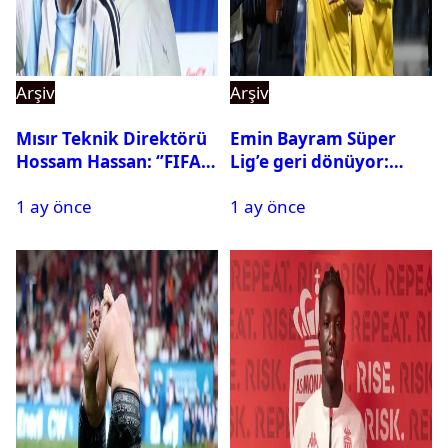
Arşiv
Arşiv
Mısır Teknik Direktörü
Emin Bayram Süper
Hossam Hassan: ‘’FIFA,
Lig’e geri dönüyor:
Messi’nin elenmesini
Galatasaray onay verdi
1 ay önce
1 ay önce
istemiyor’’