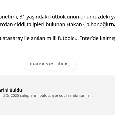
 yönetimi, 31 yaşındaki futbolcunun önümüzdeki 
an ciddi talipleri bulunan Hakan Çalhanoğlu’na k
atasaray ile anılan milli futbolcu, Inter’de kalm
HABER DEVAM EDIYOR
erini Buldu
n d’Or 2025 sahiplerini buldu; işte ödül sahibi isimler...