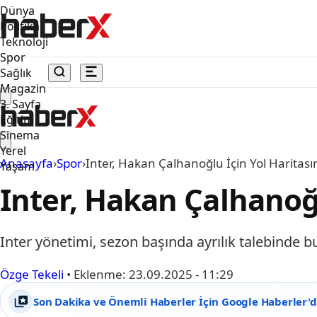
Dünya
Politika
Teknoloji
Spor
Sağlık
Magazin
3. Sayfa
Eğitim
Sinema
Yerel
Anasayfa
›
Spor
›
Inter, Hakan Çalhanoğlu İçin Yol Haritasın
Yaşam
Inter, Hakan Çalhanoğl
Inter yönetimi, sezon başında ayrılık talebinde 
Özge Tekeli
•
Eklenme:
23.09.2025 - 11:29
Son Dakika ve Önemli Haberler İçin Google Haberler'de