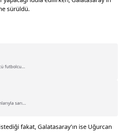
ne sürüldü.
 futbolcu...
rıyla sarı...
istediği fakat, Galatasaray’ın ise Uğurcan