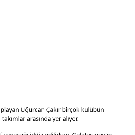
toplayan Uğurcan Çakır birçok kulübün
takımlar arasında yer alıyor.
yapacağı iddia edilirken, Galatasaray’ın