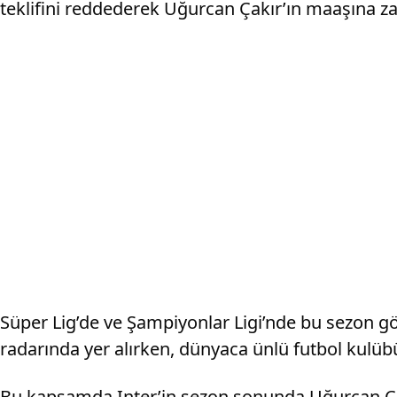
teklifini reddederek Uğurcan Çakır’ın maaşına za
Süper Lig’de ve Şampiyonlar Ligi’nde bu sezon g
radarında yer alırken, dünyaca ünlü futbol kulübü
Bu kapsamda Inter’in sezon sonunda Uğurcan Çakır