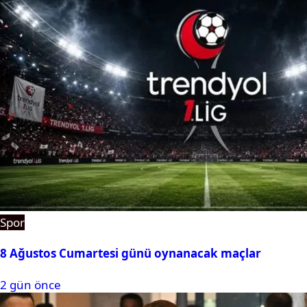
Spor
8 Ağustos Cumartesi günü oynanacak maçlar
2 gün önce