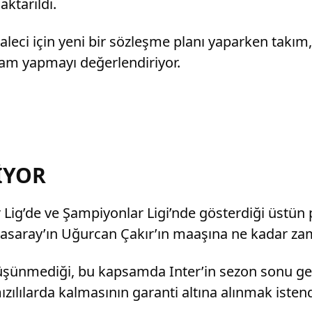
ktarıldı.
li kaleci için yeni bir sözleşme planı yaparken tak
am yapmayı değerlendiriyor.
İYOR
Lig’de ve Şampiyonlar Ligi’nde gösterdiği üstü
atasaray’ın Uğurcan Çakır’ın maaşına ne kadar 
üşünmediği, bu kapsamda Inter’in sezon sonu gele
lılarda kalmasının garanti altına alınmak istendiğ