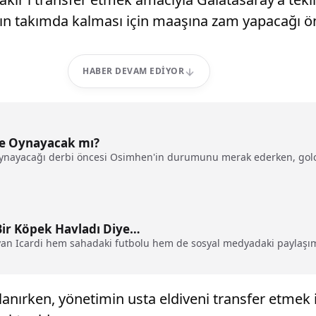
’ın takımda kalması için maaşına zam yapacağı ö
HABER DEVAM EDIYOR
de Oynayacak mı?
oynayacağı derbi öncesi Osimhen'in durumunu merak ederken, golcü
 Bir Köpek Havladı Diye…
yan Icardi hem sahadaki futbolu hem de sosyal medyadaki paylaşımla
ulanırken, yönetimin usta eldiveni transfer etmek 