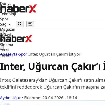
Dünya
Politika
Teknoloji
Spor
Sağlık
Magazin
3. Sayfa
Eğitim
Sinema
Yerel
Anasayfa
›
Spor
›
Inter, Uğurcan Çakır’ı İstiyor!
Yaşam
Inter, Uğurcan Çakır’ı 
Inter, Galatasaray'dan Uğurcan Çakır'ı satın almak
teklifini reddederek Uğurcan Çakır'ın maaşına za
Aydın Uğur
•
Eklenme:
20.04.2026 - 18:14