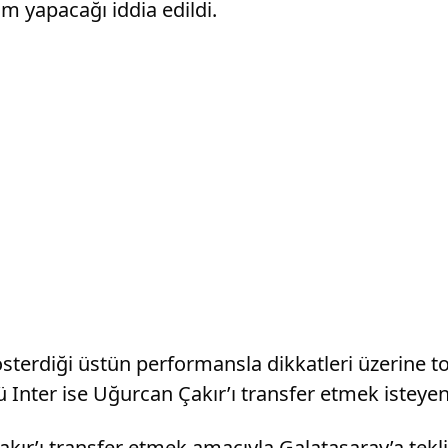
m yapacağı iddia edildi.
österdiği üstün performansla dikkatleri üzerine 
 Inter ise Uğurcan Çakır’ı transfer etmek isteyen 
’ı transfer etmek amacıyla Galatasaray’a teklif 