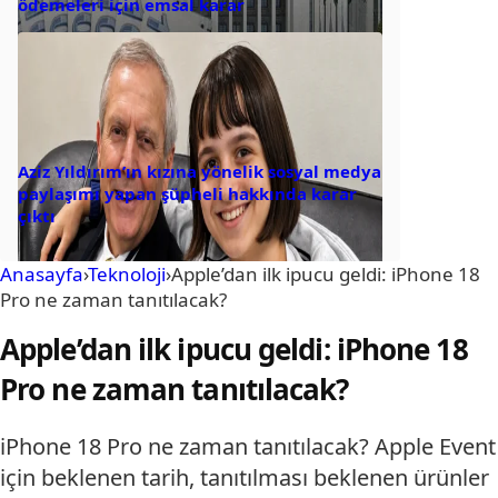
ödemeleri için emsal karar
Aziz Yıldırım’ın kızına yönelik sosyal medya
paylaşımı yapan şüpheli hakkında karar
çıktı
Anasayfa
›
Teknoloji
›
Apple’dan ilk ipucu geldi: iPhone 18
Pro ne zaman tanıtılacak?
Apple’dan ilk ipucu geldi: iPhone 18
Pro ne zaman tanıtılacak?
iPhone 18 Pro ne zaman tanıtılacak? Apple Event
için beklenen tarih, tanıtılması beklenen ürünler