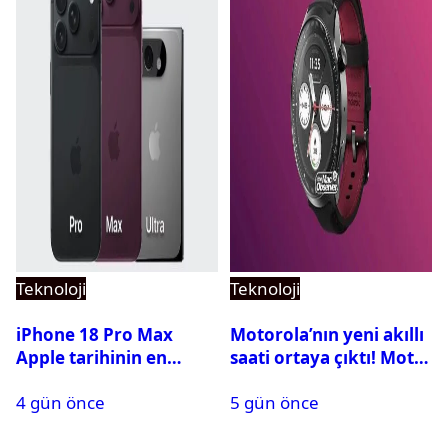
Teknoloji
Teknoloji
iPhone 18 Pro Max
Motorola’nın yeni akıllı
Apple tarihinin en
saati ortaya çıktı! Moto
pahalı iPhone’u olabilir
Watch Ultra ilk kez
4 gün önce
5 gün önce
görüntülendi