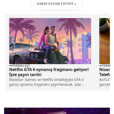
HABER DEVAM EDIYOR
TEKNOLOJI
TEKNOL
Netflix GTA 6 oynanış fragmanı geliyor!
Nisan 
İşte yayın tarihi
Telefon
Rockstar Games ve Netflix ortaklığıyla GTA 6
AnTuTu, 
geniş oynanış fragmanı yayınlanacak. İşte
gerçekle
fragman yayın tarihi...
dayanara