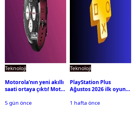
Teknoloji
Teknoloji
Motorola’nın yeni akıllı
PlayStation Plus
saati ortaya çıktı! Moto
Ağustos 2026 ilk oyunu
Watch Ultra ilk kez
belli oldu
5 gün önce
1 hafta önce
görüntülendi