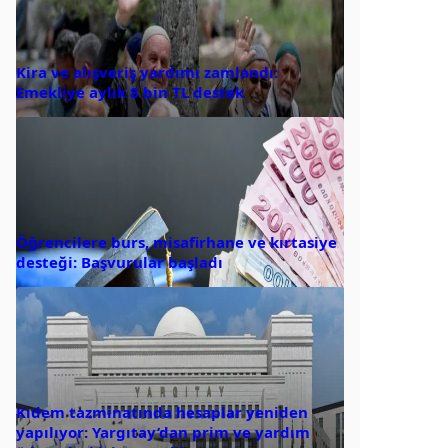
Kira ve alışveriş yardımı zamlandı:
Emekliye aylık 8 bin TL destek
Öğrencilere burs, misafirhane ve kırtasiye
desteği: Başvurular başladı
Kıdem tazminatında hesaplar yeniden
yapılıyor: Yargıtay’dan prim ve yardım