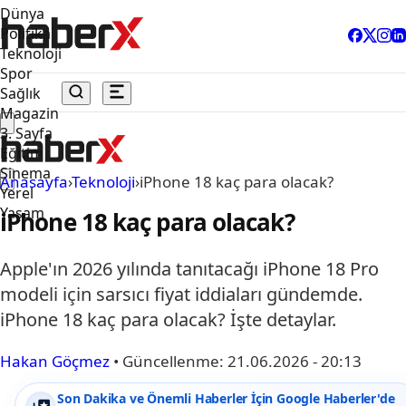
Dünya
Politika
Teknoloji
Spor
Sağlık
Magazin
3. Sayfa
Eğitim
Sinema
Anasayfa
›
Teknoloji
›
iPhone 18 kaç para olacak?
Yerel
Yaşam
iPhone 18 kaç para olacak?
Apple'ın 2026 yılında tanıtacağı iPhone 18 Pro
modeli için sarsıcı fiyat iddiaları gündemde.
iPhone 18 kaç para olacak? İşte detaylar.
Hakan Göçmez
•
Güncellenme:
21.06.2026 - 20:13
Son Dakika ve Önemli Haberler İçin Google Haberler'de