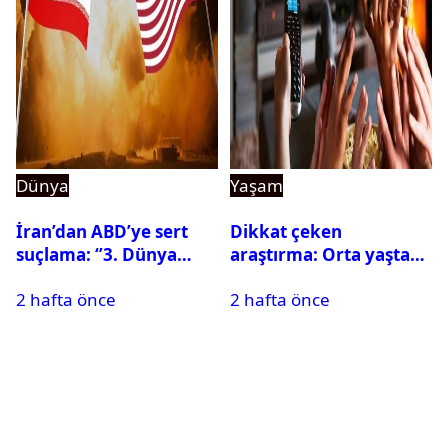
Dünya
Yaşam
İran’dan ABD’ye sert
Dikkat çeken
suçlama: ‘’3. Dünya
araştırma: Orta yaşta
Savaşı için ayrılan
fazla televizyon izlemek
2 hafta önce
2 hafta önce
silahları kullandılar’’
beyni küçültebilir