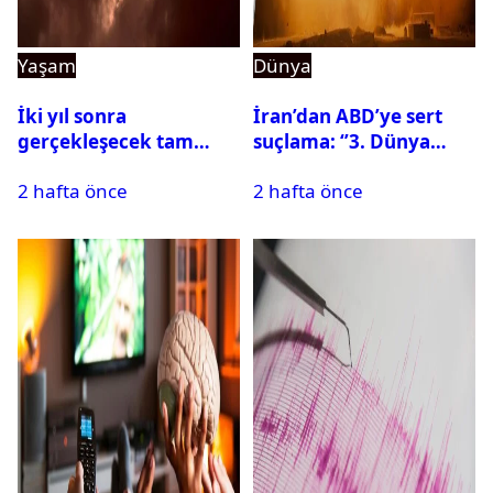
Yaşam
Dünya
İki yıl sonra
İran’dan ABD’ye sert
gerçekleşecek tam
suçlama: ‘’3. Dünya
Güneş tutulması için
Savaşı için ayrılan
2 hafta önce
2 hafta önce
oteller şimdiden doldu
silahları kullandılar’’