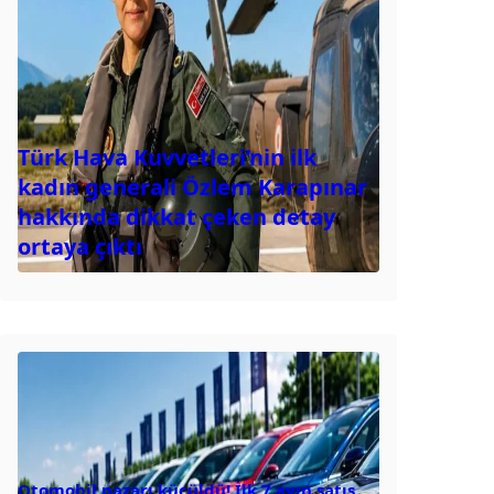
Türk Hava Kuvvetleri’nin ilk
kadın generali Özlem Karapınar
hakkında dikkat çeken detay
ortaya çıktı
Otomobil pazarı küçüldü! İlk 7 ayın satış