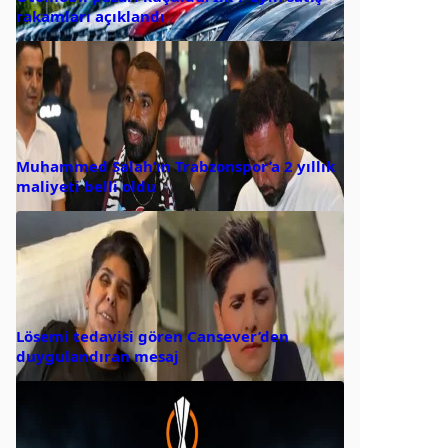
rakamları açıklandı
Muhammed Salah’ın Trabzonspor’a 2 yıllık
maliyeti belli oldu
Lösemi tedavisi gören Cansever’den
duygulandıran mesaj