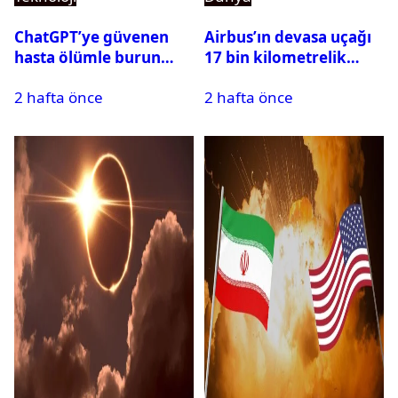
ChatGPT’ye güvenen
Airbus’ın devasa uçağı
hasta ölümle burun
17 bin kilometrelik
buruna geldi! OpenAI
uçuşu yere inmeden
2 hafta önce
2 hafta önce
davalık oldu
tamamladı