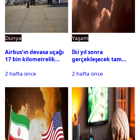
Dünya
Yaşam
Airbus’ın devasa uçağı
İki yıl sonra
17 bin kilometrelik
gerçekleşecek tam
uçuşu yere inmeden
Güneş tutulması için
2 hafta önce
2 hafta önce
tamamladı
oteller şimdiden doldu