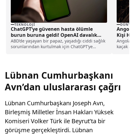
TEKNOLOJI
DÜNYA
ChatGPT’ye güvenen hasta ölümle
Angola
burun buruna geldi! OpenAI davalık
Kişi Ha
oldu
ABD’de yaşayan bir papaz, yaşadığı ciddi sağlık
Angola’n
sorunlarından kurtulmak için ChatGPT’ye
kaçak a
başvurdu. Ancak yapay zeka aracının
en az 28 
yönlendirmeleri ile tedavisini geciktiren papaz,
OpenAI’ya ve şirketin CEO’su Sam Altman’a dava
açtı.
Lübnan Cumhurbaşkanı
Avn’dan uluslararası çağrı
Lübnan Cumhurbaşkanı Joseph Avn,
Birleşmiş Milletler İnsan Hakları Yüksek
Komiseri Volker Türk ile Beyrut’ta bir
görüşme gerçekleştirdi. Lübnan