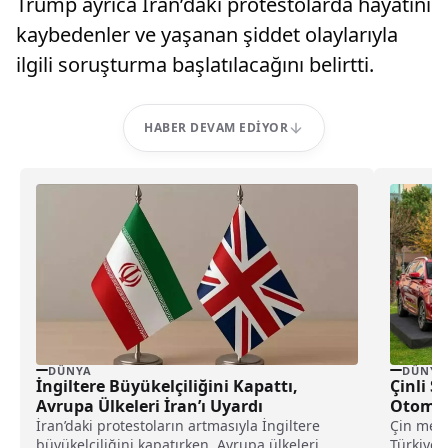
Trump ayrıca İran’daki protestolarda hayatını
kaybedenler ve yaşanan şiddet olaylarıyla
ilgili soruşturma başlatılacağını belirtti.
HABER DEVAM EDIYOR
DÜNYA
DÜNYA
İngiltere Büyükelçiliğini Kapattı,
Çinli S
Avrupa Ülkeleri İran’ı Uyardı
Otomob
İran’daki protestoların artmasıyla İngiltere
Çin merk
büyükelçiliğini kapatırken, Avrupa ülkeleri
Türkiye 