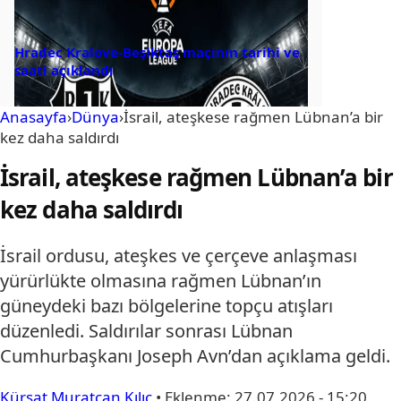
Hradec Kralove-Beşiktaş maçının tarihi ve
saati açıklandı
Anasayfa
›
Dünya
›
İsrail, ateşkese rağmen Lübnan’a bir
kez daha saldırdı
İsrail, ateşkese rağmen Lübnan’a bir
kez daha saldırdı
İsrail ordusu, ateşkes ve çerçeve anlaşması
yürürlükte olmasına rağmen Lübnan’ın
güneydeki bazı bölgelerine topçu atışları
düzenledi. Saldırılar sonrası Lübnan
Cumhurbaşkanı Joseph Avn’dan açıklama geldi.
Kürşat Muratcan Kılıç
•
Eklenme:
27.07.2026 - 15:20