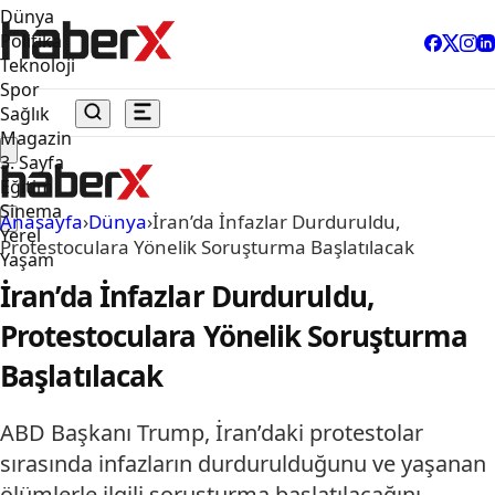
Dünya
Politika
Teknoloji
Spor
Sağlık
Magazin
3. Sayfa
Eğitim
Sinema
Anasayfa
›
Dünya
›
İran’da İnfazlar Durduruldu,
Yerel
Protestoculara Yönelik Soruşturma Başlatılacak
Yaşam
İran’da İnfazlar Durduruldu,
Protestoculara Yönelik Soruşturma
Başlatılacak
ABD Başkanı Trump, İran’daki protestolar
sırasında infazların durdurulduğunu ve yaşanan
ölümlerle ilgili soruşturma başlatılacağını