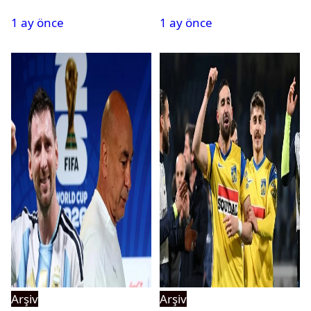
tehlikeyi işaret etti
kadrosuna kattı
1 ay önce
1 ay önce
Arşiv
Arşiv