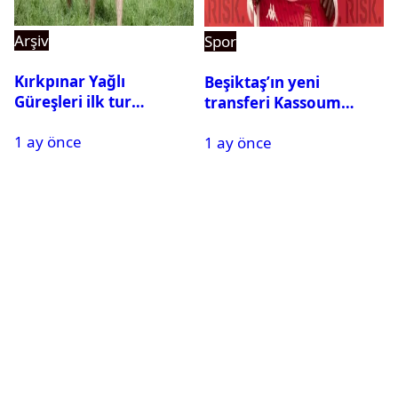
Arşiv
Spor
Kırkpınar Yağlı
Beşiktaş’ın yeni
Güreşleri ilk tur
transferi Kassoum
sonuçları açıklandı! İşte
Ouattara saat kaçta
1 ay önce
2. tura geçen
1 ay önce
gelecek? Resmi
pehlivanlar
açıklama geldi