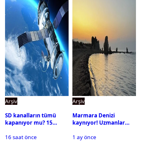
Arşiv
Arşiv
SD kanalların tümü
Marmara Denizi
kapanıyor mu? 15
kaynıyor! Uzmanlar
Ağustos’tan sonra ne
tehlikeyi işaret etti
16 saat önce
1 ay önce
yapılacak?