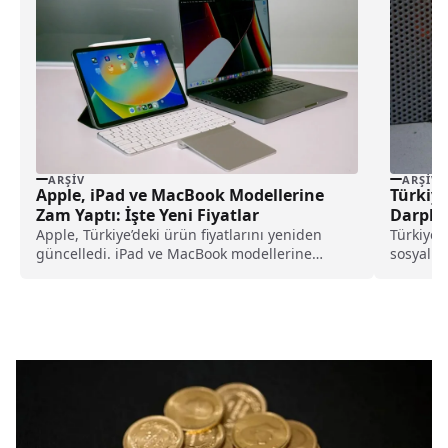
ARŞIV
ARŞIV
Apple, iPad ve MacBook Modellerine
Türkiye
Zam Yaptı: İşte Yeni Fiyatlar
Darpha
Apple, Türkiye’deki ürün fiyatlarını yeniden
Türkiye’
güncelledi. iPad ve MacBook modellerine
sosyal m
ortalama yüzde 15 zam yapan şirket, yeni M5
altın üre
çipli cihazlarını satışa sunarken mevcut
modellerin fiyatlarını da yukarı çekti. İşte
güncel iPad ve MacBook fiyat listesi.