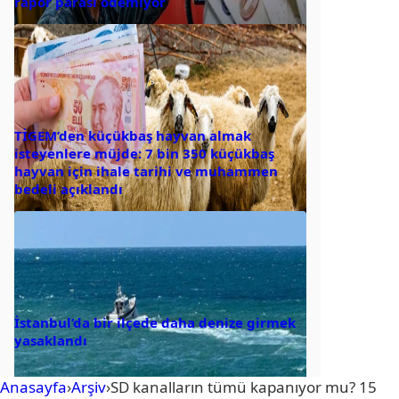
rapor parası ödemiyor
TİGEM’den küçükbaş hayvan almak
isteyenlere müjde: 7 bin 350 küçükbaş
hayvan için ihale tarihi ve muhammen
bedeli açıklandı
İstanbul’da bir ilçede daha denize girmek
yasaklandı
Anasayfa
›
Arşiv
›
SD kanalların tümü kapanıyor mu? 15