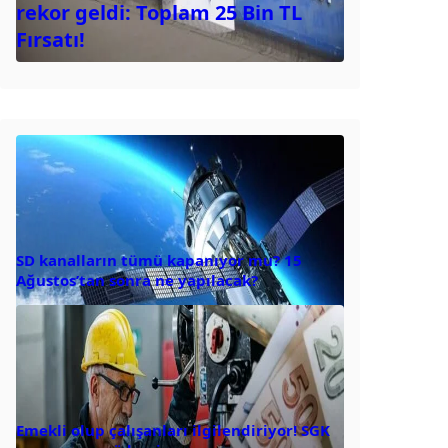
rekor geldi: Toplam 25 Bin TL
Fırsatı!
SD kanalların tümü kapanıyor mu? 15
Ağustos’tan sonra ne yapılacak?
Emekli olup çalışanları ilgilendiriyor! SGK