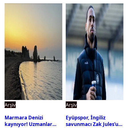
Arşiv
Arşiv
Marmara Denizi
Eyüpspor, İngiliz
kaynıyor! Uzmanlar
savunmacı Zak Jules’u