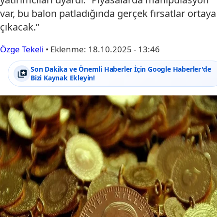
var, bu balon patladığında gerçek fırsatlar ortaya
çıkacak.”
Özge Tekeli
•
Eklenme:
18.10.2025 - 13:46
Son Dakika ve Önemli Haberler İçin Google Haberler'de
Bizi Kaynak Ekleyin!