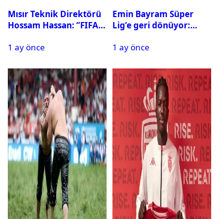
Mısır Teknik Direktörü
Emin Bayram Süper
Hossam Hassan: ‘’FIFA,
Lig’e geri dönüyor:
Messi’nin elenmesini
Galatasaray onay verdi
1 ay önce
1 ay önce
istemiyor’’