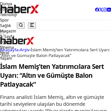
Dünya
Politika
Teknoloji
Spor
Sağlık
Magazin
3. Sayfa
Eğitim
Sinema
Anasayfa
›
Arşiv
›
İslam Memiş’ten Yatırımcılara Sert Uyarı:
Yerel
“Altın ve Gümüşte Balon Patlayacak”
Yaşam
İslam Memiş’ten Yatırımcılara Sert
Uyarı: “Altın ve Gümüşte Balon
Patlayacak”
Finans analisti İslam Memiş, altın ve gümüşte
tarihi seviyelere ulaşılan bu dönemde
yatırımcıları uyardı: “Piyasalarda manipülasyon