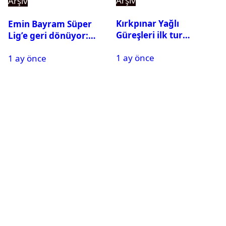
Arşiv
Arşiv
Kırkpınar Yağlı
Emin Bayram Süper
Güreşleri ilk tur
Lig’e geri dönüyor:
sonuçları açıklandı! İşte
Galatasaray onay verdi
1 ay önce
2. tura geçen
1 ay önce
pehlivanlar