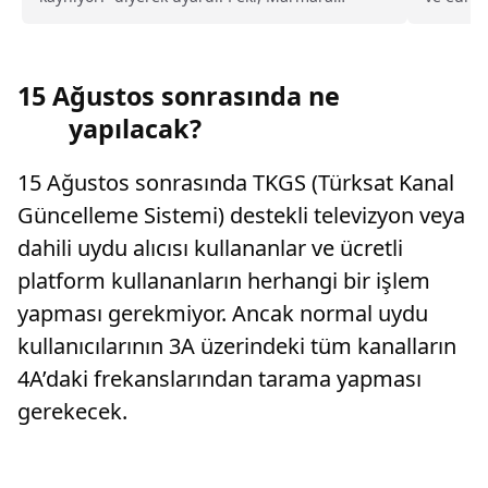
Denizi’ndeki kaynama neyi işaret ediyor, ne
şekilde..
anlama geliyor?
15 Ağustos sonrasında ne
yapılacak?
15 Ağustos sonrasında TKGS (Türksat Kanal
Güncelleme Sistemi) destekli televizyon veya
dahili uydu alıcısı kullananlar ve ücretli
platform kullananların herhangi bir işlem
yapması gerekmiyor. Ancak normal uydu
kullanıcılarının 3A üzerindeki tüm kanalların
4A’daki frekanslarından tarama yapması
gerekecek.