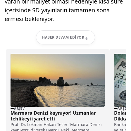
varan bir maliyet olması nedeniyle kısa süre
içerisinde SD yayınların tamamen sona
ermesi bekleniyor.
HABER DEVAM EDIYOR
ARŞIV
ARŞIV
Marmara Denizi kaynıyor! Uzmanlar
Dolar H
tehlikeyi işaret etti
Dikkat 
Prof. Dr. Lokman Hakan Tecer “Marmara Denizi
Bankalar
kaynıyor!” diyerek uyardı. Peki, Marmara
ve euro 