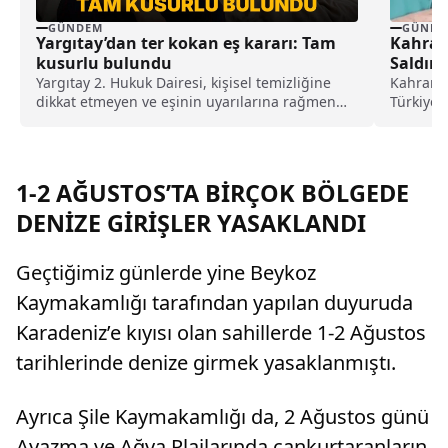
GÜNDEM
GÜNDE
Yargıtay’dan ter kokan eş kararı: Tam
Kahram
kusurlu bulundu
Saldır
Gönderi
Yargıtay 2. Hukuk Dairesi, kişisel temizliğine
Kahraman
dikkat etmeyen ve eşinin uyarılarına rağmen
Türkiye 
duş almayarak sürekli ter kokan kocayı tam
Akın Gürl
kusurlu buldu. Bu kapsamda çiftin
boşanmasına karar verilirken, kocanın 360 bin
lira tazminat ödemesine karar verildi.
1-2 AĞUSTOS’TA BİRÇOK BÖLGEDE
DENİZE GİRİŞLER YASAKLANDI
Geçtiğimiz günlerde yine Beykoz
Kaymakamlığı tarafından yapılan duyuruda
Karadeniz’e kıyısı olan sahillerde 1-2 Ağustos
tarihlerinde denize girmek yasaklanmıştı.
Ayrıca Şile Kaymakamlığı da, 2 Ağustos günü
Ayazma ve Ağva Plajlarında cankurtaranların