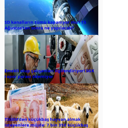
SD kanalların tümü kapanıyor mu? 15
Ağustos’tan sonra ne yapılacak?
Emekli olup çalışanları ilgilendiriyor! SGK
rapor parası ödemiyor
TİGEM’den küçükbaş hayvan almak
isteyenlere müjde: 7 bin 350 küçükbaş