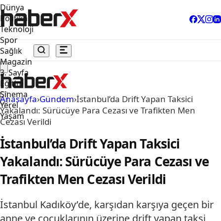
Dünya
Politika
Teknoloji
Spor
Sağlık
Magazin
3. Sayfa
Eğitim
Sinema
Anasayfa
›
Gündem
›
İstanbul’da Drift Yapan Taksici
Yerel
Yakalandı: Sürücüye Para Cezası ve Trafikten Men
Yaşam
Cezası Verildi
İstanbul’da Drift Yapan Taksici
Yakalandı: Sürücüye Para Cezası ve
Trafikten Men Cezası Verildi
İstanbul Kadıköy’de, karşıdan karşıya geçen bir
anne ve çocuklarının üzerine drift yapan taksi