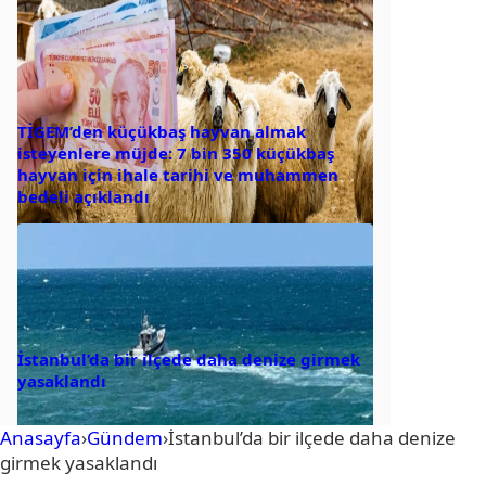
TİGEM’den küçükbaş hayvan almak
isteyenlere müjde: 7 bin 350 küçükbaş
hayvan için ihale tarihi ve muhammen
bedeli açıklandı
İstanbul’da bir ilçede daha denize girmek
yasaklandı
Anasayfa
›
Gündem
›
İstanbul’da bir ilçede daha denize
girmek yasaklandı