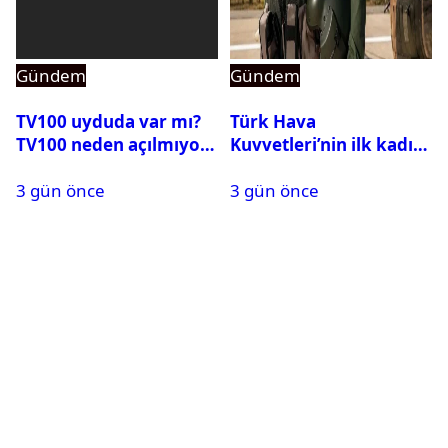
Gündem
Gündem
TV100 uyduda var mı?
Türk Hava
TV100 neden açılmıyor?
Kuvvetleri’nin ilk kadın
generali Özlem
3 gün önce
3 gün önce
Karapınar hakkında
dikkat çeken detay
ortaya çıktı