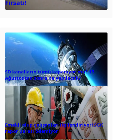
Fırsatı!
SD kanalların tümü kapanıyor mu? 15
Ağustos’tan sonra ne yapılacak?
Emekli olup çalışanları ilgilendiriyor! SGK
rapor parası ödemiyor