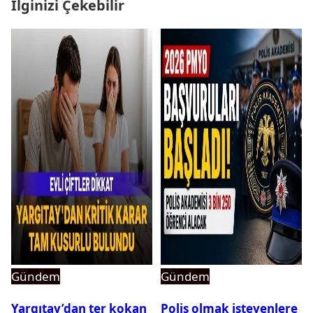
İlginizi Çekebilir
Gündem
Gündem
Yargıtay’dan ter kokan
Polis olmak isteyenlere