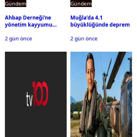
Gündem
Gündem
Ahbap Derneği’ne
Muğla’da 4.1
yönetim kayyumu
büyüklüğünde deprem
atandı: Kapatma davası
2 gün önce
2 gün önce
açıldı