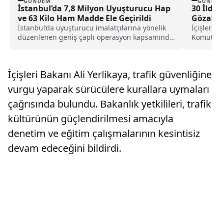
GÜNDEM
GÜNDE
İstanbul’da 7,8 Milyon Uyuşturucu Hap
30 İlde
ve 63 Kilo Ham Madde Ele Geçirildi
Gözaltı
İstanbul’da uyuşturucu imalatçılarına yönelik
İçişleri
düzenlenen geniş çaplı operasyon kapsamında
Komutanl
7 milyon 896 bin adet...
haftada 
İçişleri Bakanı Ali Yerlikaya, trafik güvenliğine
vurgu yaparak sürücülere kurallara uymaları
çağrısında bulundu. Bakanlık yetkilileri, trafik
kültürünün güçlendirilmesi amacıyla
denetim ve eğitim çalışmalarının kesintisiz
devam edeceğini bildirdi.