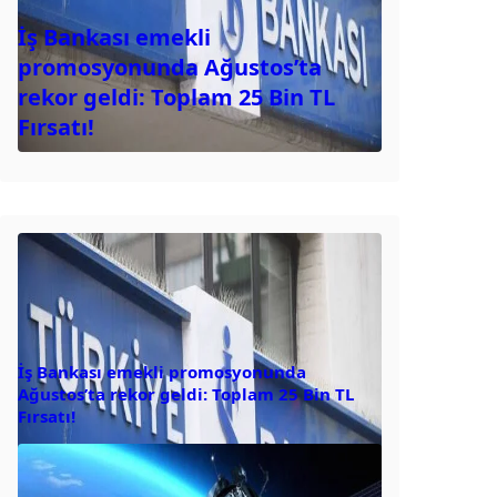
İş Bankası emekli
promosyonunda Ağustos’ta
rekor geldi: Toplam 25 Bin TL
Fırsatı!
İş Bankası emekli promosyonunda
Ağustos’ta rekor geldi: Toplam 25 Bin TL
Fırsatı!