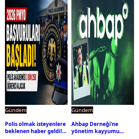
Gündem
Gündem
Polis olmak isteyenlere
Ahbap Derneği’ne
beklenen haber geldi!
yönetim kayyumu
PMYO başvuruları açıldı
atandı: Kapatma davası