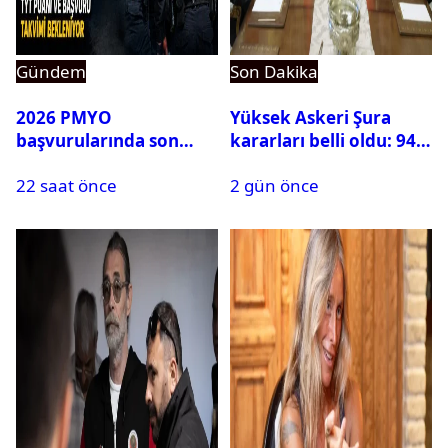
Gündem
Son Dakika
2026 PMYO
Yüksek Askeri Şura
başvurularında son
kararları belli oldu: 94
durum ne?
isim terfi etti
22 saat önce
2 gün önce