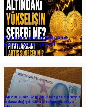
Fed beklentisi değişti, altın
yönünü yukarı çevirdi
350 bin TL’nin 32 günlük faiz getirisi sessiz
sedasız değişti: Güncel rakamlar oraya
çıktı