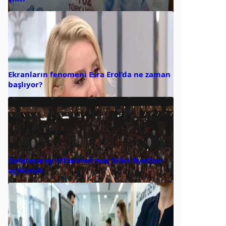
Ekranların fenomeni Esra Erol’da ne zaman
başlıyor?
Galatasaray Villarreal maç bilet fiyatları
açıklandı