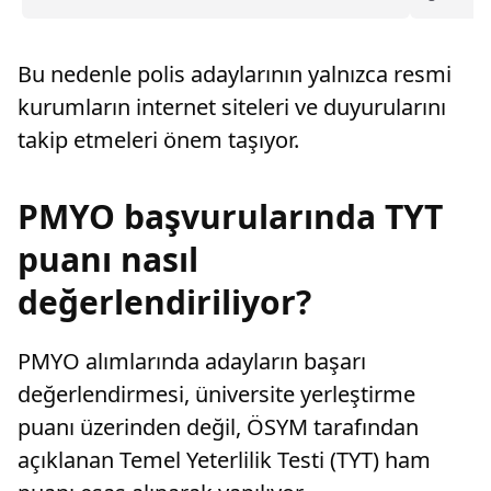
general ve amiralliğe yükseltildi. Böylece,
49'uncu 
ordudaki 94 isim terfi almış oldu.
Bu nedenle polis adaylarının yalnızca resmi
kurumların internet siteleri ve duyurularını
takip etmeleri önem taşıyor.
PMYO başvurularında TYT
puanı nasıl
değerlendiriliyor?
PMYO alımlarında adayların başarı
değerlendirmesi, üniversite yerleştirme
puanı üzerinden değil, ÖSYM tarafından
açıklanan Temel Yeterlilik Testi (TYT) ham