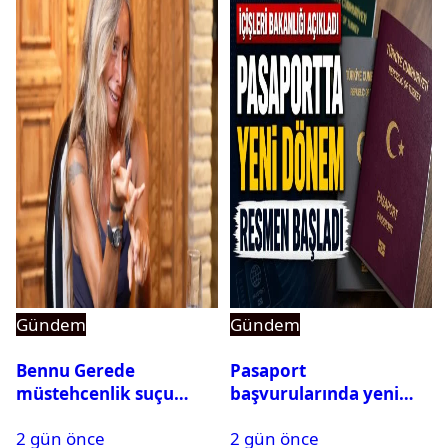
Gündem
Gündem
Bennu Gerede
Pasaport
müstehcenlik suçu
başvurularında yeni
kapsamında gözaltına
dönem başladı
2 gün önce
2 gün önce
alındı