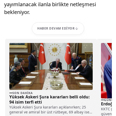
yayımlanacak ilanla birlikte netleşmesi
bekleniyor.
HABER DEVAM EDIYOR
SON DAKIKA
Yüksek Askeri Şura kararları belli oldu:
GÜNDE
94 isim terfi etti
Erdoğan
Yüksek Askeri Şura kararları açıklanırken; 25
KKTC (İG
general ve amiral bir üst rütbeye, 69 albay ise
güvenliğ