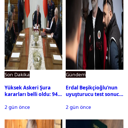
Son Dakika
Gündem
Yüksek Askeri Şura
Erdal Beşikçioğlu’nun
kararları belli oldu: 94
uyuşturucu test sonucu
isim terfi etti
belli oldu
2 gün önce
2 gün önce