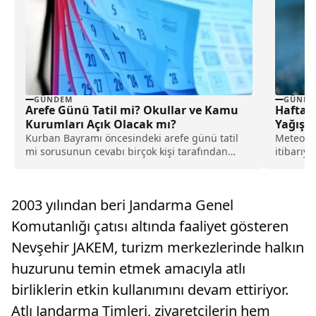
GÜNDEM
GÜNDE
Arefe Günü Tatil mi? Okullar ve Kamu
Hafta S
Kurumları Açık Olacak mı?
Yağışlı
Kurban Bayramı öncesindeki arefe günü tatil
Meteorol
mi sorusunun cevabı birçok kişi tarafından
itibarıyl
araştırılıyor. Bayram...
beklenen 
2003 yılından beri Jandarma Genel
Komutanlığı çatısı altında faaliyet gösteren
Nevşehir JAKEM, turizm merkezlerinde halkın
huzurunu temin etmek amacıyla atlı
birliklerin etkin kullanımını devam ettiriyor.
Atlı Jandarma Timleri, ziyaretçilerin hem