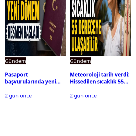
Gündem
Gündem
Pasaport
Meteoroloji tarih verdi:
başvurularında yeni
Hissedilen sıcaklık 55
dönem başladı
dereceye ulaşabilir
2 gün önce
2 gün önce