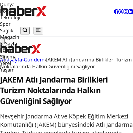
Dünya
Politika
Teknoloji
Spor
Sağlık
Magazin
3. Sayfa
Eğitim
Sinema
Anasayfa
›
Gündem
›
JAKEM Atlı Jandarma Birlikleri Turizm
Yerel
Noktalarında Halkın Güvenliğini Sağlıyor
Yaşam
JAKEM Atlı Jandarma Birlikleri
Turizm Noktalarında Halkın
Güvenliğini Sağlıyor
Nevşehir Jandarma At ve Köpek Eğitim Merkezi
Komutanlığı (JAKEM) bünyesindeki Atlı Jandarma
Timleri, Türkiye genelinde turizm alanlarında