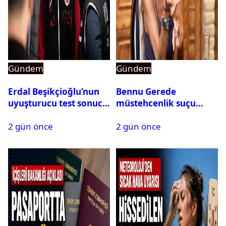
Gündem
Gündem
Erdal Beşikçioğlu’nun
Bennu Gerede
uyuşturucu test sonucu
müstehcenlik suçu
belli oldu
kapsamında gözaltına
2 gün önce
2 gün önce
alındı