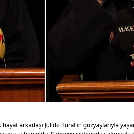
k hayat arkadaşı Jülide Kural’ın gözyaşlarıyla yaşa
asına sebep oldu. Sahneye çıktığında salondaki