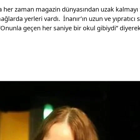
nca her zaman magazin dünyasından uzak kalmayı t
ağlarda yerleri vardı. İnanır’ın uzun ve yıpratıc
Onunla geçen her saniye bir okul gibiydi” diyere