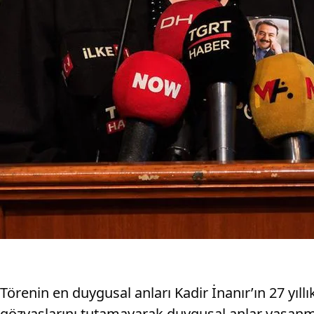
Törenin en duygusal anları Kadir İnanır’ın 27 yıllı
gözyaşlarını tutamayarak duygusal anlar yaşanm