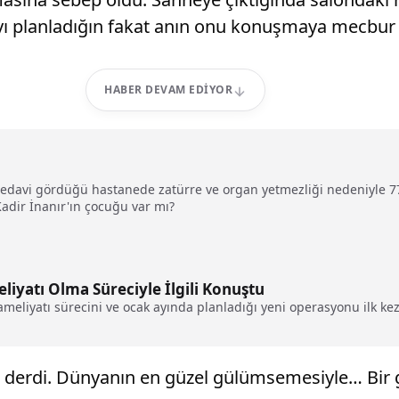
ı planladığın fakat anın onu konuşmaya mecbur et
HABER DEVAM EDIYOR
 tedavi gördüğü hastanede zatürre ve organ yetmezliği nedeniyle 
adir İnanır'ın çocuğu var mı?
liyatı Olma Süreciyle İlgili Konuştu
ameliyatı sürecini ve ocak ayında planladığı yeni operasyonu ilk kez 
ız’ derdi. Dünyanın en güzel gülümsemesiyle… Bir