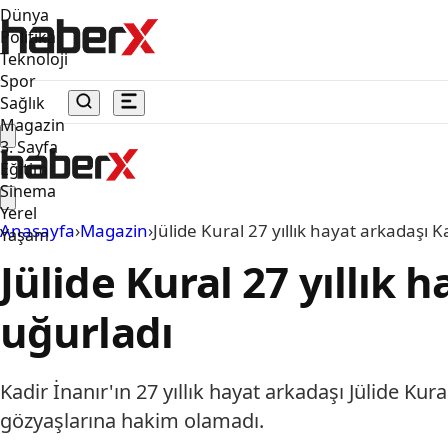
Dünya
Politika
Teknoloji
Spor
Sağlık
Magazin
3. Sayfa
Eğitim
Sinema
Yerel
Anasayfa
›
Magazin
›
Jülide Kural 27 yıllık hayat arkadaşı K
Yaşam
Jülide Kural 27 yıllık 
uğurladı
Kadir İnanır'ın 27 yıllık hayat arkadaşı Jülide K
gözyaşlarına hakim olamadı.