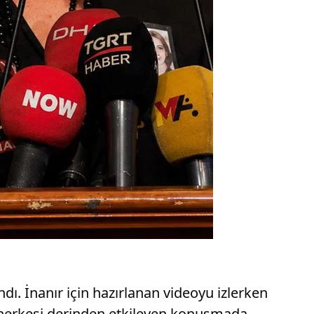
ndı. İnanır için hazırlanan videoyu izlerken
 herkesi derinden etkileyen konuşmada