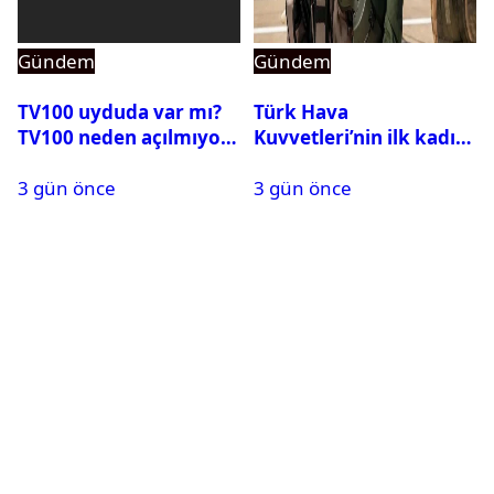
Gündem
Gündem
TV100 uyduda var mı?
Türk Hava
TV100 neden açılmıyor?
Kuvvetleri’nin ilk kadın
generali Özlem
3 gün önce
3 gün önce
Karapınar hakkında
dikkat çeken detay
ortaya çıktı