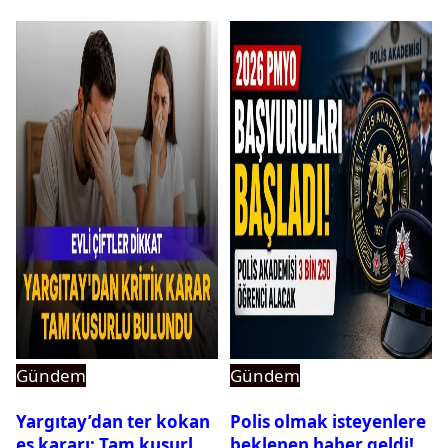
Gündem
Gündem
Yargıtay’dan ter kokan
Polis olmak isteyenlere
eş kararı: Tam kusurlu
beklenen haber geldi!