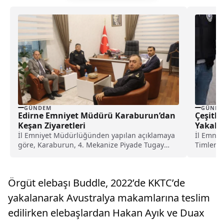
GÜNDEM
GÜNDE
Edirne Emniyet Müdürü Karaburun’dan
Çeşitli
Keşan Ziyaretleri
Yakala
İl Emniyet Müdürlüğünden yapılan açıklamaya
İl Emni
göre, Karaburun, 4. Mekanize Piyade Tugay
Timlerin
Komutanı Tuğgenaral Erhan...
farklı su
Örgüt elebaşı Buddle, 2022’de KKTC’de
yakalanarak Avustralya makamlarına teslim
edilirken elebaşlardan Hakan Ayık ve Duax