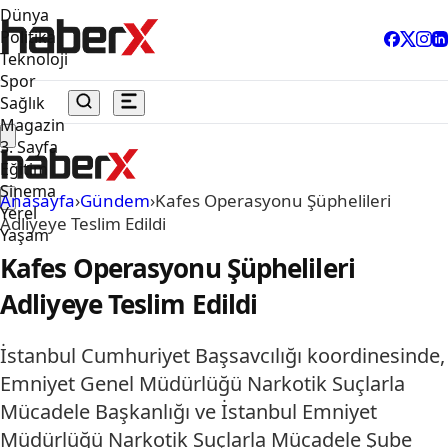
Dünya
Politika
Teknoloji
Spor
Sağlık
Magazin
3. Sayfa
Eğitim
Sinema
Anasayfa
›
Gündem
›
Kafes Operasyonu Şüphelileri
Yerel
Adliyeye Teslim Edildi
Yaşam
Kafes Operasyonu Şüphelileri
Adliyeye Teslim Edildi
İstanbul Cumhuriyet Başsavcılığı koordinesinde,
Emniyet Genel Müdürlüğü Narkotik Suçlarla
Mücadele Başkanlığı ve İstanbul Emniyet
Müdürlüğü Narkotik Suçlarla Mücadele Şube