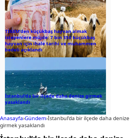
TİGEM’den küçükbaş hayvan almak
isteyenlere müjde: 7 bin 350 küçükbaş
hayvan için ihale tarihi ve muhammen
bedeli açıklandı
İstanbul’da bir ilçede daha denize girmek
yasaklandı
Anasayfa
›
Gündem
›
İstanbul’da bir ilçede daha denize
girmek yasaklandı