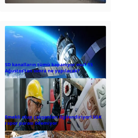
SD kanalların tümü kapanıyor mu? 15
Ağustos’tan sonra ne yapılacak?
Emekli olup çalışanları ilgilendiriyor! SGK
rapor parası ödemiyor