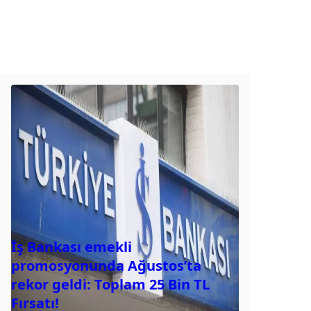
İş Bankası emekli
promosyonunda Ağustos’ta
rekor geldi: Toplam 25 Bin TL
Fırsatı!