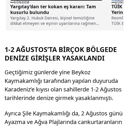
GÜNDEM
GÜNDE
Yargıtay’dan ter kokan eş kararı: Tam
TÜİK Ba
kusurlu bulundu
Yerine 
Yargıtay 2. Hukuk Dairesi, kişisel temizliğine
Resmî Ga
dikkat etmeyen ve eşinin uyarılarına rağmen
TÜİK Baş
duş almayarak sürekli ter kokan kocayı tam
alınırke
kusurlu buldu. Bu kapsamda çiftin
Mehmet 
boşanmasına karar verilirken, kocanın 360 bin
lira tazminat ödemesine karar verildi.
1-2 AĞUSTOS’TA BİRÇOK BÖLGEDE
DENİZE GİRİŞLER YASAKLANDI
Geçtiğimiz günlerde yine Beykoz
Kaymakamlığı tarafından yapılan duyuruda
Karadeniz’e kıyısı olan sahillerde 1-2 Ağustos
tarihlerinde denize girmek yasaklanmıştı.
Ayrıca Şile Kaymakamlığı da, 2 Ağustos günü
Ayazma ve Ağva Plajlarında cankurtaranların