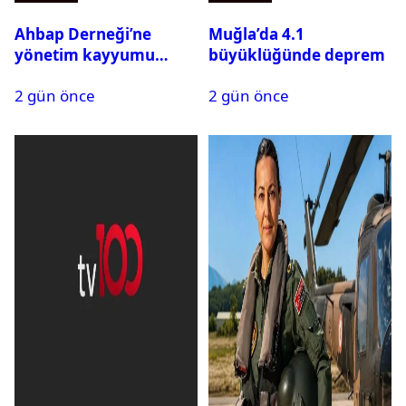
Ahbap Derneği’ne
Muğla’da 4.1
yönetim kayyumu
büyüklüğünde deprem
atandı: Kapatma davası
2 gün önce
2 gün önce
açıldı