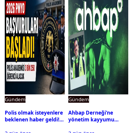
Gündem
Gündem
Polis olmak isteyenlere
Ahbap Derneği’ne
beklenen haber geldi!
yönetim kayyumu
PMYO başvuruları açıldı
atandı: Kapatma davası