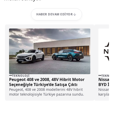
HABER DEVAM EDIYOR
TEKNOLOJI
TEKNOL
Peugeot 408 ve 2008, 48V Hibrit Motor
Nissan,
Seçeneğiyle Türkiye’de Satışa Çıktı
BYD İl
Peugeot, 408 ve 2008 modellerini 48V hibrit
Nissan, 
motor teknolojisiyle Türkiye pazarına sundu.
karşılama
ile iş bir