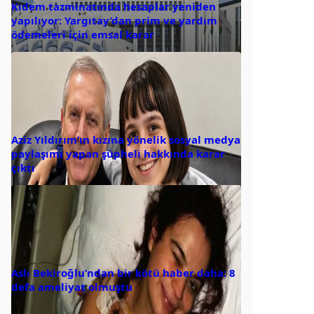
Kıdem tazminatında hesaplar yeniden
yapılıyor: Yargıtay’dan prim ve yardım
ödemeleri için emsal karar
Aziz Yıldırım’ın kızına yönelik sosyal medya
paylaşımı yapan şüpheli hakkında karar
çıktı
Aslı Bekiroğlu’ndan bir kötü haber daha: 8
defa ameliyat olmuştu