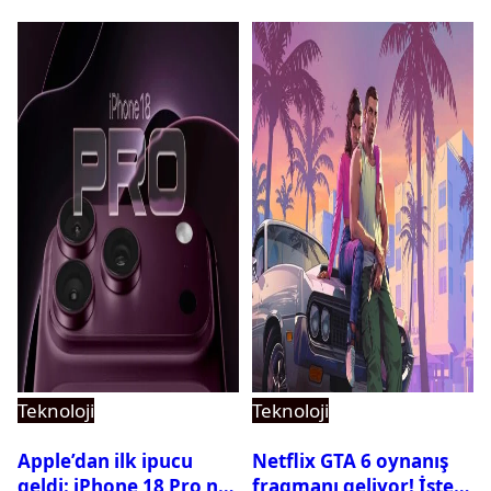
Teknoloji
Teknoloji
Apple’dan ilk ipucu
Netflix GTA 6 oynanış
geldi: iPhone 18 Pro ne
fragmanı geliyor! İşte