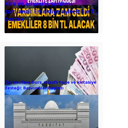
Kira ve alışveriş yardımı
zamlandı: Emekliye aylık 8 bin TL
destek
Öğrencilere burs, misafirhane ve kırtasiye
desteği: Başvurular başladı