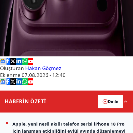
Oluşturan
Hakan Göçmez
Eklenme
07.08.2026 - 12:40
HABERİN
ÖZETİ
Dinle
Apple
, yeni nesil akıllı telefon serisi
iPhone 18 Pro
için lansman etkinliğini eylül ayında düzenlemeyi