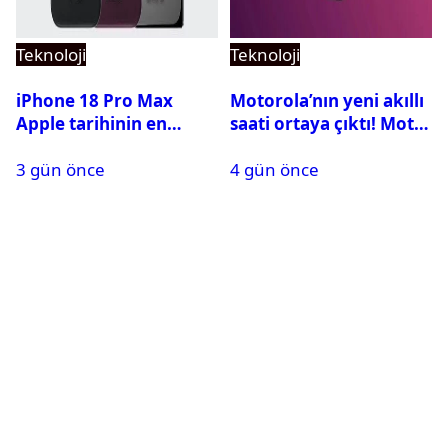
Teknoloji
Teknoloji
iPhone 18 Pro Max
Motorola’nın yeni akıllı
Apple tarihinin en
saati ortaya çıktı! Moto
pahalı iPhone’u olabilir
Watch Ultra ilk kez
3 gün önce
4 gün önce
görüntülendi