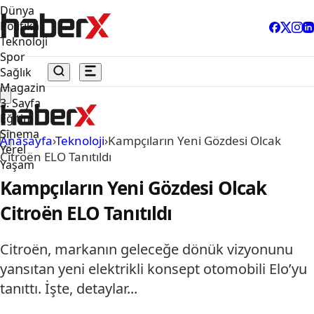
Dünya
Politika
Teknoloji
Spor
Sağlık
Magazin
3. Sayfa
Eğitim
Sinema
Anasayfa
›
Teknoloji
›
Kampçıların Yeni Gözdesi Olcak
Yerel
Citroën ELO Tanıtıldı
Yaşam
Kampçıların Yeni Gözdesi Olcak
Citroën ELO Tanıtıldı
Citroën, markanın geleceğe dönük vizyonunu
yansıtan yeni elektrikli konsept otomobili Elo’yu
tanıttı. İşte, detaylar...