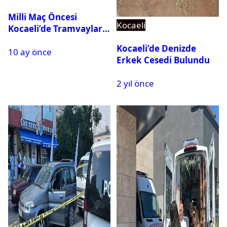
Milli Maç Öncesi
Kocaeli
Kocaeli’de Tramvaylar
Ücretsiz Olacak
Kocaeli’de Denizde
10 ay önce
Erkek Cesedi Bulundu
2 yıl önce