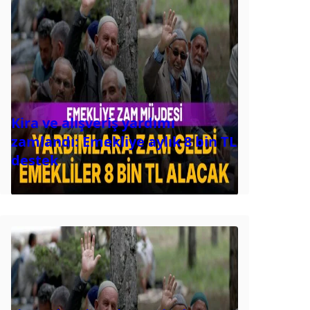
Kira ve alışveriş yardımı
zamlandı: Emekliye aylık 8 bin TL
destek