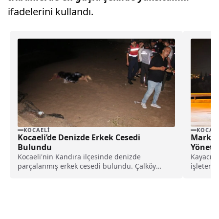
ifadelerini kullandı.
KOCAELI
KOCAEL
Kocaeli’de Denizde Erkek Cesedi
Market 
Bulundu
Yönetic
Kocaeli'nin Kandıra ilçesinde denizde
Kayacık 
parçalanmış erkek cesedi bulundu. Çalköy
işleten M
Seyrek Mahallesi’nde, arkadaşlarının ikazına
arasında
rağmen...