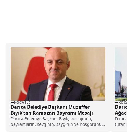
KOCAELI
KOCAEL
Darıca Belediye Başkanı Muzaffer
Darıca’
Bıyık’tan Ramazan Bayramı Mesajı
Ağacı
Darıca Belediye Başkanı Bıyık, mesajında,
Darıca'nı
bayramların, sevginin, saygının ve hoşgörünün
tutan Ka
pekiştiği, insan ilişkilerinin güçlendiği...
Caddesi'