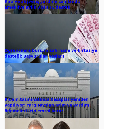
Kira ve alışveriş yardımı zamlandı:
Emekliye aylık 8 bin TL destek
Öğrencilere burs, misafirhane ve kırtasiye
desteği: Başvurular başladı
Kıdem tazminatında hesaplar yeniden
yapılıyor: Yargıtay’dan prim ve yardım
ödemeleri için emsal karar