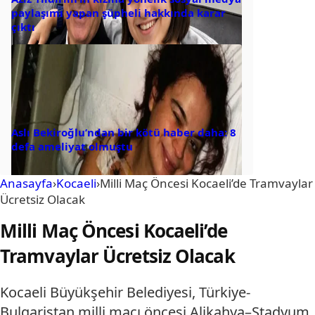
paylaşımı yapan şüpheli hakkında karar
çıktı
Aslı Bekiroğlu’ndan bir kötü haber daha: 8
defa ameliyat olmuştu
Anasayfa
›
Kocaeli
›
Milli Maç Öncesi Kocaeli’de Tramvaylar
Ücretsiz Olacak
Milli Maç Öncesi Kocaeli’de
Tramvaylar Ücretsiz Olacak
Kocaeli Büyükşehir Belediyesi, Türkiye-
Bulgaristan milli maçı öncesi Alikahya–Stadyum