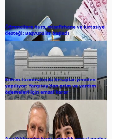
Öğrencilere burs, misafirhane ve kırtasiye
desteği: Başvurular başladı
Kıdem tazminatında hesaplar yeniden
yapılıyor: Yargıtay’dan prim ve yardım
ödemeleri için emsal karar
Aziz Yıldırım’ın kızına yönelik sosyal medya