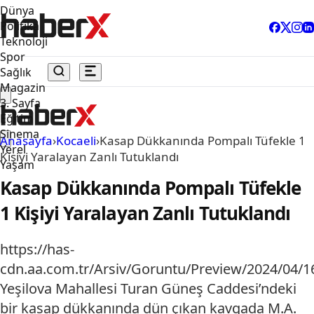
Dünya
Politika
Teknoloji
Spor
Sağlık
Magazin
3. Sayfa
Eğitim
Sinema
Anasayfa
›
Kocaeli
›
Kasap Dükkanında Pompalı Tüfekle 1
Yerel
Kişiyi Yaralayan Zanlı Tutuklandı
Yaşam
Kasap Dükkanında Pompalı Tüfekle
1 Kişiyi Yaralayan Zanlı Tutuklandı
https://has-
cdn.aa.com.tr/Arsiv/Goruntu/Preview/2024/04
Yeşilova Mahallesi Turan Güneş Caddesi’ndeki
bir kasap dükkanında dün çıkan kavgada M.A.