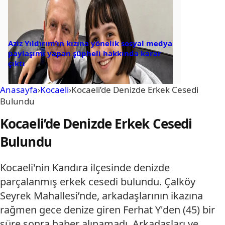
Aziz Yıldırım’ın kızına yönelik sosyal medya
paylaşımı yapan şüpheli hakkında karar
çıktı
Anasayfa
›
Kocaeli
›
Kocaeli’de Denizde Erkek Cesedi
Bulundu
Kocaeli’de Denizde Erkek Cesedi
Bulundu
Kocaeli'nin Kandıra ilçesinde denizde
parçalanmış erkek cesedi bulundu. Çalköy
Seyrek Mahallesi’nde, arkadaşlarının ikazına
rağmen gece denize giren Ferhat Y'den (45) bir
süre sonra haber alınamadı. Arkadaşları ve