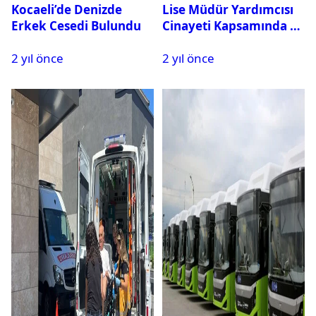
Kocaeli’de Denizde
Lise Müdür Yardımcısı
Erkek Cesedi Bulundu
Cinayeti Kapsamında 11
Kişi Gözaltına Alındı
2 yıl önce
2 yıl önce