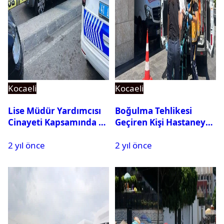
Kocaeli
Kocaeli
Lise Müdür Yardımcısı
Boğulma Tehlikesi
Cinayeti Kapsamında 11
Geçiren Kişi Hastaneye
Kişi Gözaltına Alındı
Kaldırıldı
2 yıl önce
2 yıl önce