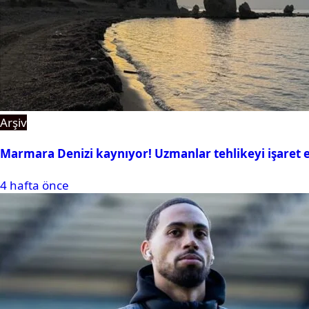
Arşiv
Marmara Denizi kaynıyor! Uzmanlar tehlikeyi işaret e
4 hafta önce