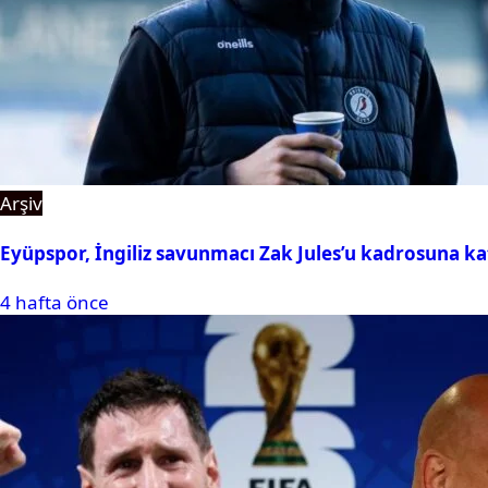
Arşiv
Eyüpspor, İngiliz savunmacı Zak Jules’u kadrosuna ka
4 hafta önce