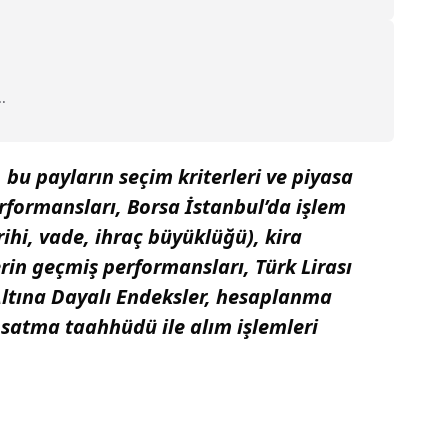
.
 bu payların seçim kriterleri ve piyasa
erformansları, Borsa İstanbul’da işlem
tarihi, vade, ihraç büyüklüğü), kira
erin geçmiş performansları, Türk Lirası
Altına Dayalı Endeksler, hesaplanma
i satma taahhüdü ile alım işlemleri