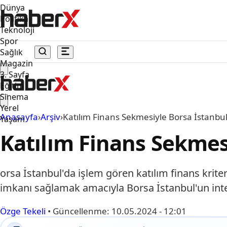
Dünya
Politika
Teknoloji
Spor
Sağlık
Magazin
3. Sayfa
Eğitim
Sinema
Yerel
Anasayfa
›
Arşiv
›
Katılım Finans Sekmesiyle Borsa İstanbul
Yaşam
Katılım Finans Sekmes
orsa İstanbul'da işlem gören katılım finans kriter
imkanı sağlamak amacıyla Borsa İstanbul'un inte
Özge Tekeli
•
Güncellenme:
10.05.2024 - 12:01