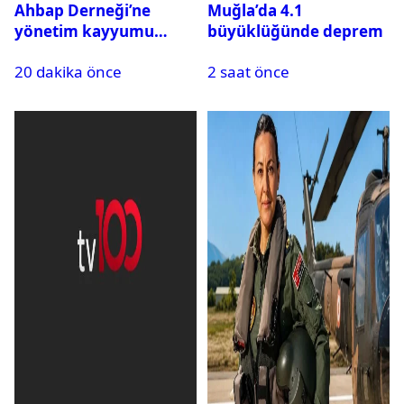
Ahbap Derneği’ne
Muğla’da 4.1
yönetim kayyumu
büyüklüğünde deprem
atandı: Kapatma davası
20 dakika önce
2 saat önce
açıldı