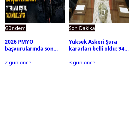
Gündem
Son Dakika
2026 PMYO
Yüksek Askeri Şura
başvurularında son
kararları belli oldu: 94
durum ne?
isim terfi etti
2 gün önce
3 gün önce