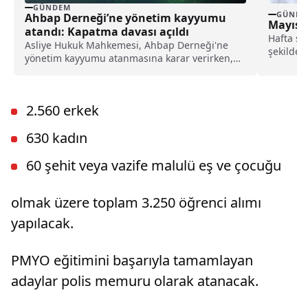
GÜNDEM
GÜNDE
Ahbap Derneği’ne yönetim kayyumu
Mayıs A
atandı: Kapatma davası açıldı
Hafta so
Asliye Hukuk Mahkemesi, Ahbap Derneği'ne
şekilde 
yönetim kayyumu atanmasına karar verirken,
hava etkil
İstanbul Cumhuriyet Başsavcılığı ise, derneğin
kapatılması için Asliye Hukuk Mahkemesi'ne
dava açtı.
2.560 erkek
630 kadın
60 şehit veya vazife malulü eş ve çocuğu
olmak üzere toplam 3.250 öğrenci alımı
yapılacak.
PMYO eğitimini başarıyla tamamlayan
adaylar polis memuru olarak atanacak.