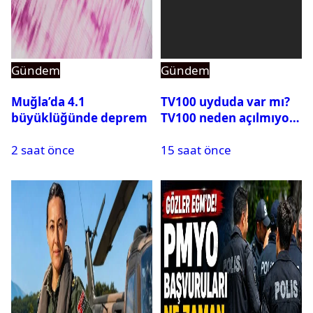
Gündem
Gündem
Muğla’da 4.1
TV100 uyduda var mı?
büyüklüğünde deprem
TV100 neden açılmıyor?
2 saat önce
15 saat önce