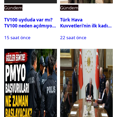
Gündem
Gündem
TV100 uyduda var mı?
Türk Hava
TV100 neden açılmıyor?
Kuvvetleri’nin ilk kadın
generali Özlem
15 saat önce
22 saat önce
Karapınar hakkında
dikkat çeken detay
ortaya çıktı