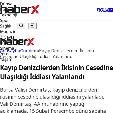
Dünya
Politika
Teknoloji
Spor
Sağlık
Magazin
3. Sayfa
Eğitim
Sinema
Anasayfa
›
Gündem
›
Kayıp Denizcilerden İkisinin
Yerel
Cesedine Ulaşıldığı İddiası Yalanlandı
Yaşam
Kayıp Denizcilerden İkisinin Cesedine
Ulaşıldığı İddiası Yalanlandı
Bursa Valisi Demirtaş, kayıp denizcilerden
ikisinin cesedine ulaşıldığı iddiasını yalanladı.
Vali Demirtaş, AA muhabirine yaptığı
açıklamada, 15 Şubat Perşembe günü sabaha