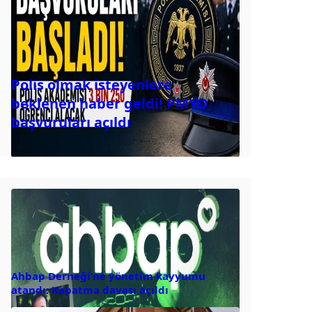
Polis olmak isteyenlere
beklenen haber geldi! PMYO
başvuruları açıldı
Ahbap Derneği’ne yönetim kayyumu
atandı: Kapatma davası açıldı