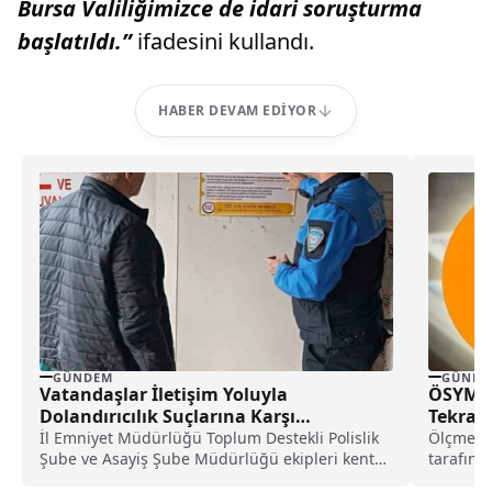
Bursa Valiliğimizce de idari soruşturma
başlatıldı.”
ifadesini kullandı.
HABER DEVAM EDIYOR
GÜNDEM
GÜNDE
Vatandaşlar İletişim Yoluyla
ÖSYM, S
Dolandırıcılık Suçlarına Karşı
Tekrarl
Bilgilendirildi
İl Emniyet Müdürlüğü Toplum Destekli Polislik
Ölçme Se
Şube ve Asayiş Şube Müdürlüğü ekipleri kent
tarafınd
merkezi...
Sınavı'nı