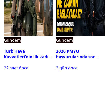
Gündem
Gündem
Türk Hava
2026 PMYO
Kuvvetleri’nin ilk kadın
başvurularında son
generali Özlem
durum ne?
22 saat önce
2 gün önce
Karapınar hakkında
dikkat çeken detay
ortaya çıktı