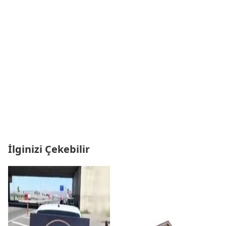
İlginizi Çekebilir