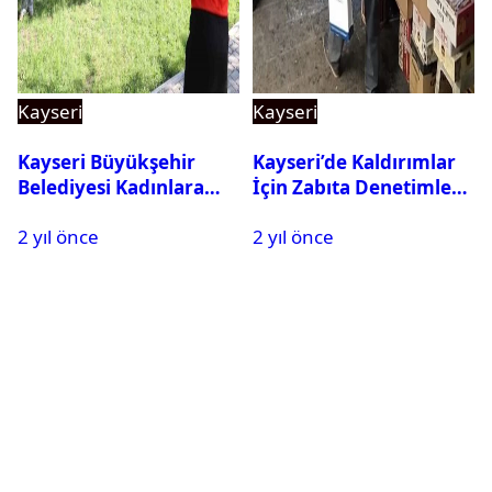
Kayseri
Kayseri
Kayseri Büyükşehir
Kayseri’de Kaldırımlar
Belediyesi Kadınlara
İçin Zabıta Denetimleri
Özel Ücretsiz Sabah
Sürüyor
2 yıl önce
2 yıl önce
Spor Etkinlikleri
Düzenliyor