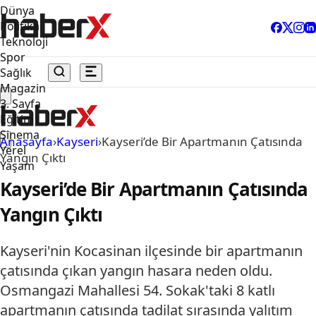
Dünya
Politika
Teknoloji
Spor
Sağlık
Magazin
3. Sayfa
Eğitim
Sinema
Anasayfa
›
Kayseri
›
Kayseri’de Bir Apartmanın Çatısında
Yerel
Yangın Çıktı
Yaşam
Kayseri’de Bir Apartmanın Çatısında
Yangın Çıktı
Kayseri'nin Kocasinan ilçesinde bir apartmanın
çatısında çıkan yangın hasara neden oldu.
Osmangazi Mahallesi 54. Sokak'taki 8 katlı
apartmanın çatısında tadilat sırasında yalıtım