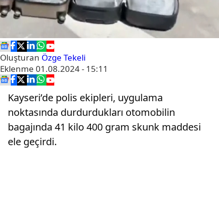
Oluşturan
Özge Tekeli
Eklenme
01.08.2024 - 15:11
Kayseri’de polis ekipleri, uygulama
noktasında durdurdukları otomobilin
bagajında 41 kilo 400 gram skunk maddesi
ele geçirdi.