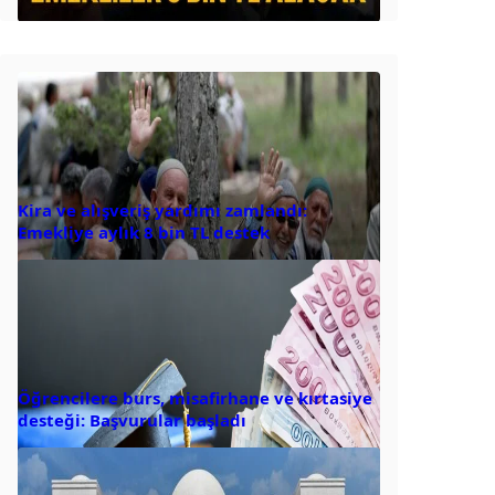
Kira ve alışveriş yardımı zamlandı:
Emekliye aylık 8 bin TL destek
Öğrencilere burs, misafirhane ve kırtasiye
desteği: Başvurular başladı