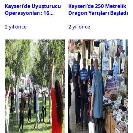
Kayseri’de Uyuşturucu
Kayseri’de 250 Metrelik
Operasyonları: 16
Dragon Yarışları Başladı
Şüpheli Tutuklandı
2 yıl önce
2 yıl önce