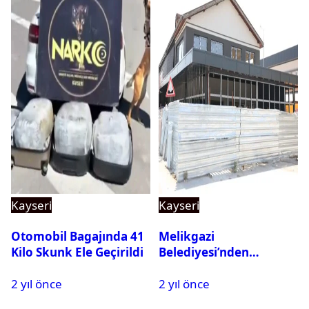
Kayseri
Kayseri
Otomobil Bagajında 41
Melikgazi
Kilo Skunk Ele Geçirildi
Belediyesi’nden
Gençlere Yeni Sosyal
2 yıl önce
2 yıl önce
Alan