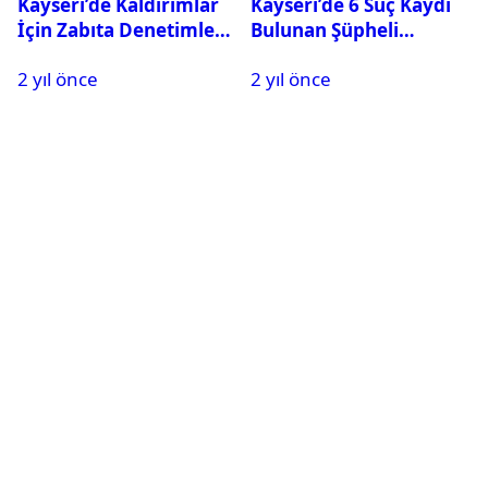
Kayseri’de Kaldırımlar
Kayseri’de 6 Suç Kaydı
İçin Zabıta Denetimleri
Bulunan Şüpheli
Sürüyor
Yakalandı
2 yıl önce
2 yıl önce