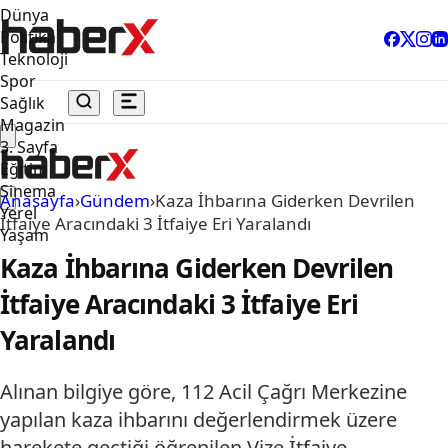
Dünya
Politika
Teknoloji
Spor
Sağlık
Magazin
3. Sayfa
Eğitim
Sinema
Anasayfa
›
Gündem
›
Kaza İhbarına Giderken Devrilen
Yerel
İtfaiye Aracındaki 3 İtfaiye Eri Yaralandı
Yaşam
Kaza İhbarına Giderken Devrilen
İtfaiye Aracındaki 3 İtfaiye Eri
Yaralandı
Alınan bilgiye göre, 112 Acil Çağrı Merkezine
yapılan kaza ihbarını değerlendirmek üzere
harekete geçtiği öğrenilen Vize İtfaiye