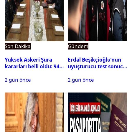
Son Dakika
Gündem
Yüksek Askeri Şura
Erdal Beşikçioğlu’nun
kararları belli oldu: 94
uyuşturucu test sonucu
isim terfi etti
belli oldu
2 gün önce
2 gün önce