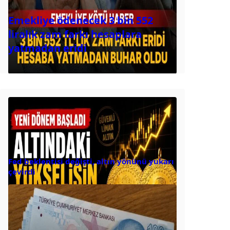
Emekliye ödenecek 3 bin 552
liralık zam farkı hesaplara
yatmadan eridi
Fed beklentisi değişti, altın yönünü yukarı
çevirdi