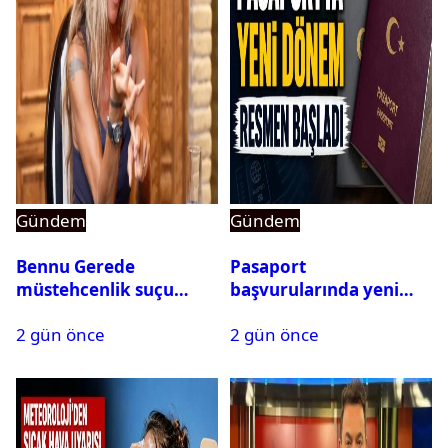
Gündem
Gündem
Bennu Gerede
Pasaport
müstehcenlik suçu
başvurularında yeni
kapsamında gözaltına
dönem başladı
2 gün önce
2 gün önce
alındı