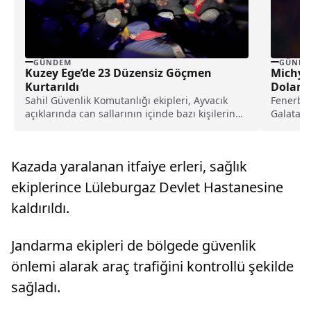
GÜNDEM
GÜNDE
Kuzey Ege’de 23 Düzensiz Göçmen
Michy 
Kurtarıldı
Dolandı
Sahil Güvenlik Komutanlığı ekipleri, Ayvacık
Fenerbah
açıklarında can sallarının içinde bazı kişilerin
Galatasa
bulunduğu bilgisinin alınması...
Batsahuy
Kazada yaralanan itfaiye erleri, sağlık
ekiplerince Lüleburgaz Devlet Hastanesine
kaldırıldı.
Jandarma ekipleri de bölgede güvenlik
önlemi alarak araç trafiğini kontrollü şekilde
sağladı.