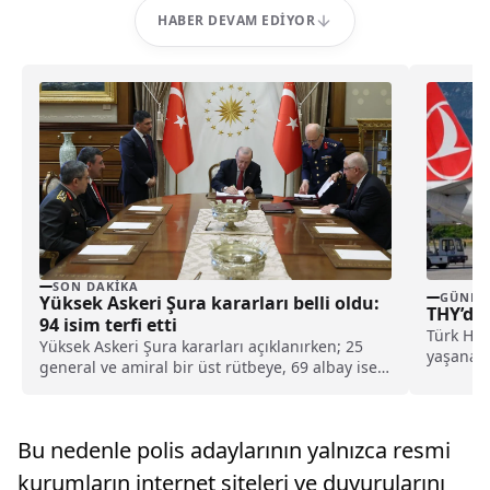
HABER DEVAM EDIYOR
SON DAKIKA
GÜNDE
Yüksek Askeri Şura kararları belli oldu:
THY’de
94 isim terfi etti
Türk Hav
Yüksek Askeri Şura kararları açıklanırken; 25
yaşanan 
general ve amiral bir üst rütbeye, 69 albay ise
uçuşları
general ve amiralliğe yükseltildi. Böylece,
ordudaki 94 isim terfi almış oldu.
Bu nedenle polis adaylarının yalnızca resmi
kurumların internet siteleri ve duyurularını