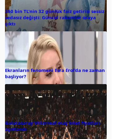
350 bin TL’nin 32 günlük faiz getirisi sessiz
sedasız değişti: Güncel rakamlar oraya
çıktı
Ekranların fenomeni Esra Erol’da ne zaman
başlıyor?
Galatasaray Villarreal maç bilet fiyatları
açıklandı