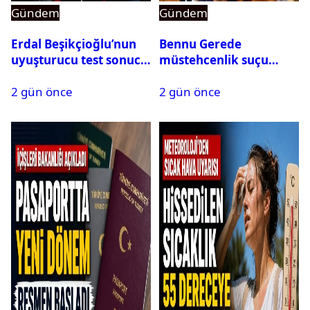
Gündem
Gündem
Erdal Beşikçioğlu’nun
Bennu Gerede
uyuşturucu test sonucu
müstehcenlik suçu
belli oldu
kapsamında gözaltına
2 gün önce
2 gün önce
alındı