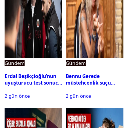
Gündem
Gündem
Erdal Beşikçioğlu’nun
Bennu Gerede
uyuşturucu test sonucu
müstehcenlik suçu
belli oldu
kapsamında gözaltına
2 gün önce
2 gün önce
alındı