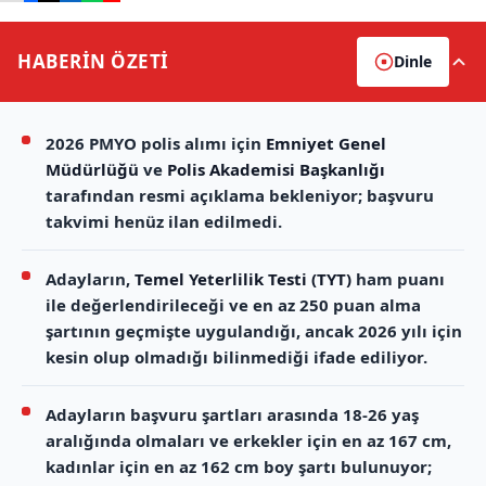
HABERİN
ÖZETİ
Dinle
2026 PMYO polis alımı için
Emniyet Genel
Müdürlüğü
ve
Polis Akademisi Başkanlığı
tarafından resmi açıklama bekleniyor; başvuru
takvimi henüz ilan edilmedi.
Adayların,
Temel Yeterlilik Testi (TYT)
ham puanı
ile değerlendirileceği ve en az 250 puan alma
şartının geçmişte uygulandığı, ancak 2026 yılı için
kesin olup olmadığı bilinmediği ifade ediliyor.
Adayların başvuru şartları arasında 18-26 yaş
aralığında olmaları ve erkekler için en az 167 cm,
kadınlar için en az 162 cm boy şartı bulunuyor;