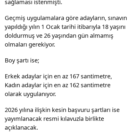
sağlaması istenmişti.
Geçmiş uygulamalara göre adayların, sınavın
yapıldığı yılın 1 Ocak tarihi itibarıyla 18 yaşını
doldurmuş ve 26 yaşından gün almamış
olmaları gerekiyor.
Boy şartı ise;
Erkek adaylar için en az 167 santimetre,
Kadın adaylar için en az 162 santimetre
olarak uygulanıyor.
2026 yılına ilişkin kesin başvuru şartları ise
yayımlanacak resmi kılavuzla birlikte
açıklanacak.