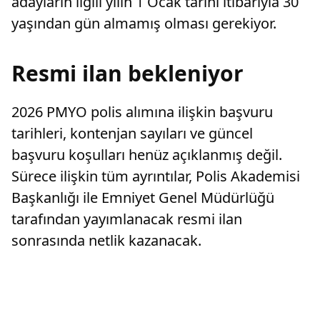
adayların ilgili yılın 1 Ocak tarihi itibarıyla 30
yaşından gün almamış olması gerekiyor.
Resmi ilan bekleniyor
2026 PMYO polis alımına ilişkin başvuru
tarihleri, kontenjan sayıları ve güncel
başvuru koşulları henüz açıklanmış değil.
Sürece ilişkin tüm ayrıntılar, Polis Akademisi
Başkanlığı ile Emniyet Genel Müdürlüğü
tarafından yayımlanacak resmi ilan
sonrasında netlik kazanacak.