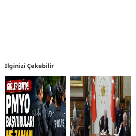
İlginizi Çekebilir