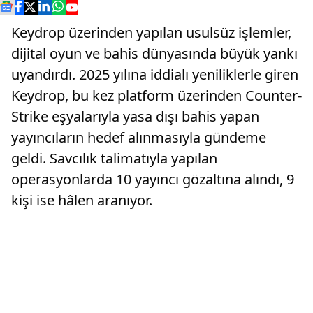
Keydrop üzerinden yapılan usulsüz işlemler,
dijital oyun ve bahis dünyasında büyük yankı
uyandırdı. 2025 yılına iddialı yeniliklerle giren
Keydrop, bu kez platform üzerinden Counter-
Strike eşyalarıyla yasa dışı bahis yapan
yayıncıların hedef alınmasıyla gündeme
geldi. Savcılık talimatıyla yapılan
operasyonlarda 10 yayıncı gözaltına alındı, 9
kişi ise hâlen aranıyor.