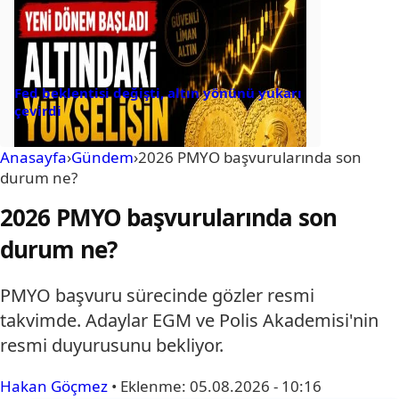
Fed beklentisi değişti, altın yönünü yukarı
çevirdi
Anasayfa
›
Gündem
›
2026 PMYO başvurularında son
durum ne?
2026 PMYO başvurularında son
durum ne?
PMYO başvuru sürecinde gözler resmi
takvimde. Adaylar EGM ve Polis Akademisi'nin
resmi duyurusunu bekliyor.
Hakan Göçmez
•
Eklenme:
05.08.2026 - 10:16