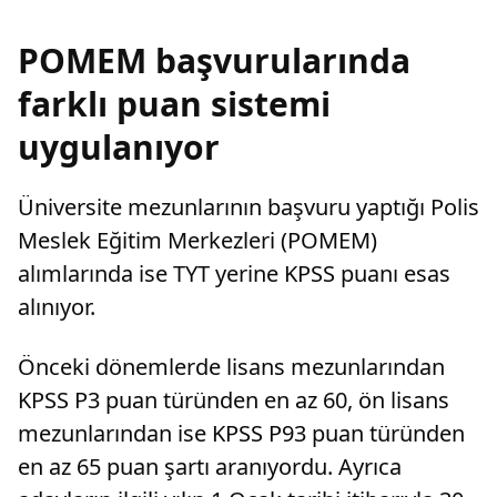
POMEM başvurularında
farklı puan sistemi
uygulanıyor
Üniversite mezunlarının başvuru yaptığı Polis
Meslek Eğitim Merkezleri (POMEM)
alımlarında ise TYT yerine KPSS puanı esas
alınıyor.
Önceki dönemlerde lisans mezunlarından
KPSS P3 puan türünden en az 60, ön lisans
mezunlarından ise KPSS P93 puan türünden
en az 65 puan şartı aranıyordu. Ayrıca