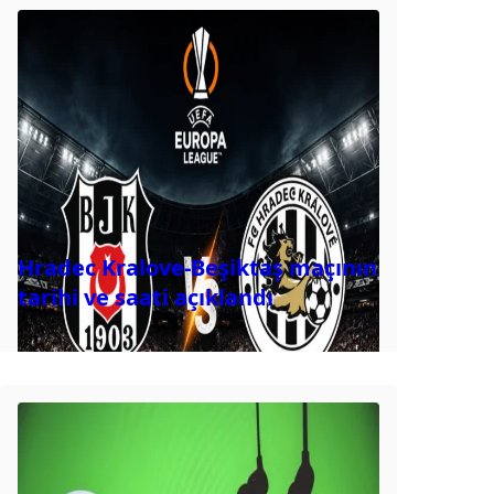
Hradec Kralove-Beşiktaş maçının
tarihi ve saati açıklandı