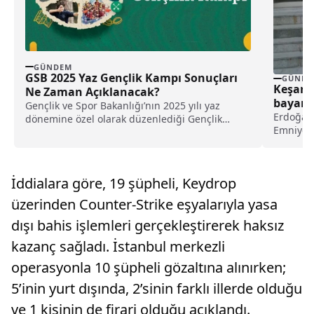
GÜNDEM
GSB 2025 Yaz Gençlik Kampı Sonuçları
GÜNDE
Keşan’
Ne Zaman Açıklanacak?
bayan 
Gençlik ve Spor Bakanlığı’nın 2025 yılı yaz
Erdoğan 
dönemine özel olarak düzenlediği Gençlik
Emniyet 
Kamplarına yönelik...
şahıs...
İddialara göre, 19 şüpheli, Keydrop
üzerinden Counter-Strike eşyalarıyla yasa
dışı bahis işlemleri gerçekleştirerek haksız
kazanç sağladı. İstanbul merkezli
operasyonla 10 şüpheli gözaltına alınırken;
5’inin yurt dışında, 2’sinin farklı illerde olduğu
ve 1 kişinin de firari olduğu açıklandı.