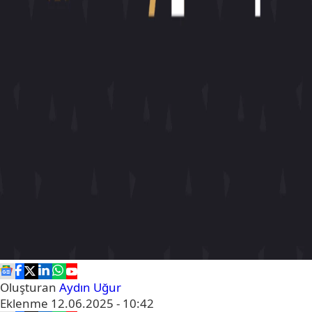
Oluşturan
Aydın Uğur
Eklenme
12.06.2025 - 10:42