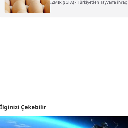
İZMİR (İGFA) - Türkiye’den Tayvan’a ihraç
İlginizi Çekebilir