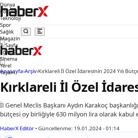
Dünya
Politika
Teknoloji
Spor
Sağlık
Magazin
3. Sayfa
Eğitim
Sinema
Yerel
Anasayfa
›
Arşiv
›
Kırklareli İl Özel İdaresinin 2024 Yılı Bütç
Yaşam
Kırklareli İl Özel İdare
İl Genel Meclis Başkanı Aydın Karakoç başkanlığı
bütçesi oy birliğiyle 630 milyon lira olarak kabul
HaberX Editör
•
Güncellenme:
19.01.2024 - 01:14