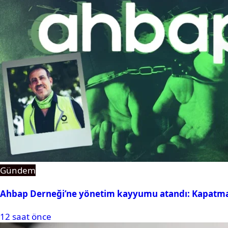
Gündem
Ahbap Derneği’ne yönetim kayyumu atandı: Kapatma 
12 saat önce