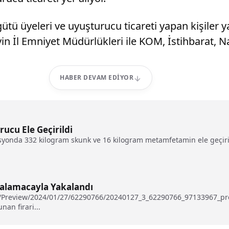
ütü üyeleri ve uyuşturucu ticareti yapan kişiler y
 İl Emniyet Müdürlükleri ile KOM, İstihbarat, Nar
HABER DEVAM EDIYOR
ucu Ele Geçirildi
onda 332 kilogram skunk ve 16 kilogram metamfetamin ele geçirilir
valamacayla Yakalandı
u/Preview/2024/01/27/62290766/20240127_3_62290766_97133967_prev
nan firari...