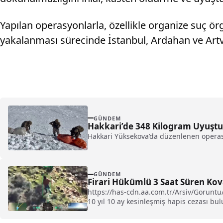
Yapılan operasyonlarla, özellikle organize suç örg
yakalanması sürecinde İstanbul, Ardahan ve Artvin
GÜNDEM
Hakkari’de 348 Kilogram Uyuştur
Hakkari Yüksekova’da düzenlenen operasy
GÜNDEM
Firari Hükümlü 3 Saat Süren Ko
https://has-cdn.aa.com.tr/Arsiv/Gorunt
10 yıl 10 ay kesinleşmiş hapis cezası bulu