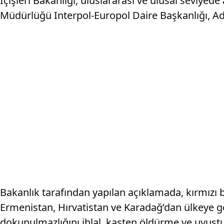
İçişleri Bakanlığı, uluslararası ve ulusal seviyede
Müdürlüğü Interpol-Europol Daire Başkanlığı, Adalet
Bakanlık tarafından yapılan açıklamada, kırmızı
Ermenistan, Hırvatistan ve Karadağ’dan ülkeye getir
dokunulmazlığını ihlal, kasten öldürme ve uyuştur