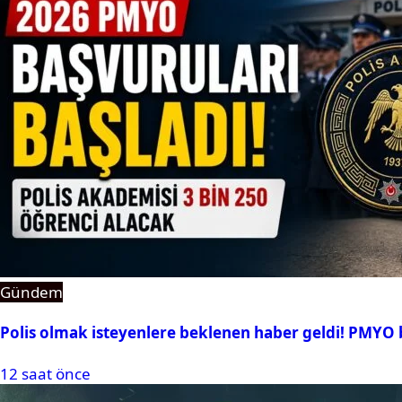
Gündem
Polis olmak isteyenlere beklenen haber geldi! PMYO b
12 saat önce