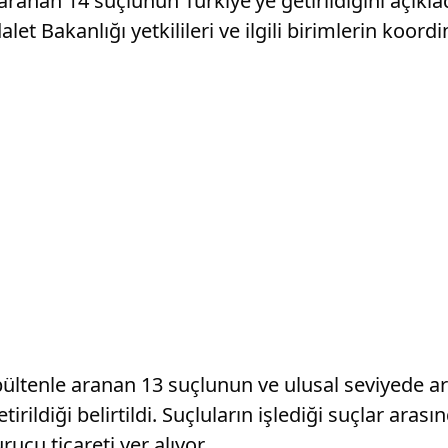
 aranan 14 suçlunun Türkiye’ye getirildiğini açıkla
 Bakanlığı yetkilileri ve ilgili birimlerin koordin
 bültenle aranan 13 suçlunun ve ulusal seviyede 
ildiği belirtildi. Suçluların işlediği suçlar arası
ucu ticareti yer alıyor.