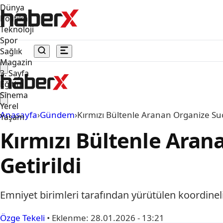
Dünya
Politika
Teknoloji
Spor
Sağlık
Magazin
3. Sayfa
Eğitim
Sinema
Yerel
Anasayfa
›
Gündem
›
Kırmızı Bültenle Aranan Organize Suç 
Yaşam
Kırmızı Bültenle Aran
Getirildi
Emniyet birimleri tarafından yürütülen koordineli 
Özge Tekeli
•
Eklenme:
28.01.2026 - 13:21