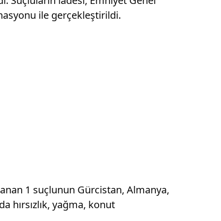
dı. Suçluların iadesi, Emniyet Genel
asyonu ile gerçekleştirildi.
aranan 1 suçlunun Gürcistan, Almanya,
nda hırsızlık, yağma, konut