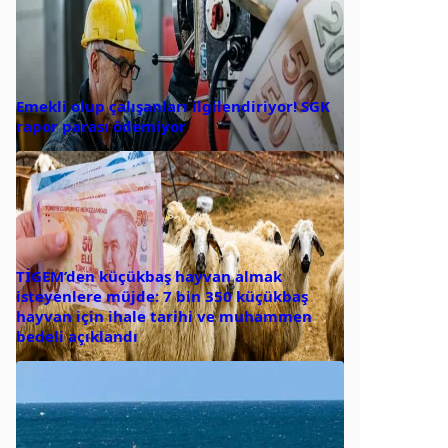
Emekli olup çalışanları ilgilendiriyor! SGK
rapor parası ödemiyor
TİGEM’den küçükbaş hayvan almak
isteyenlere müjde: 7 bin 350 küçükbaş
hayvan için ihale tarihi ve muhammen
bedeli açıklandı