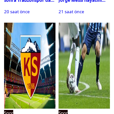
sonra Trabzonspor’dan
Jorge Messi hayatını
bir rekor daha
kaybetti
20 saat önce
21 saat önce
Spor
Spor