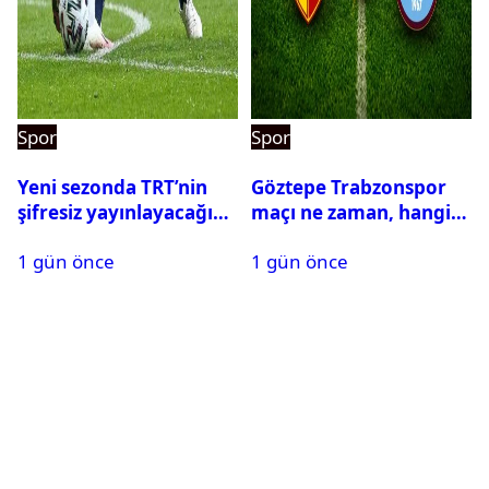
Spor
Spor
Yeni sezonda TRT’nin
Göztepe Trabzonspor
şifresiz yayınlayacağı
maçı ne zaman, hangi
maçlar belli oldu
kanalda? Salah
1 gün önce
1 gün önce
oynayacak mı?