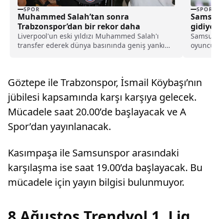
SPOR
SPOR
Muhammed Salah’tan sonra
Samsun
Trabzonspor’dan bir rekor daha
gidiyor
Liverpool'un eski yıldızı Muhammed Salah'ı
Samsuns
transfer ederek dünya basınında geniş yankı
oyuncusu
uyandıran Trabzonspor, yeni sezon kombine
Louis Ci
satışlarında 18 bine ulaşarak tarihinin en
karşılığ
yüksek kombine satış rekorunu kırdığını
sürüldü.
Göztepe ile Trabzonspor, İsmail Köybaşı’nın
açıkladı.
jübilesi kapsamında karşı karşıya gelecek.
Mücadele saat 20.00’de başlayacak ve A
Spor’dan yayınlanacak.
Kasımpaşa ile Samsunspor arasındaki
karşılaşma ise saat 19.00’da başlayacak. Bu
mücadele için yayın bilgisi bulunmuyor.
8 Ağustos Trendyol 1. Lig