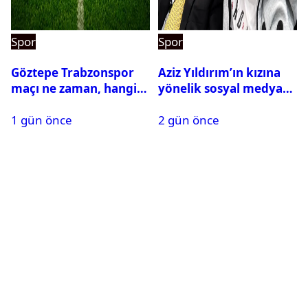
Spor
Spor
Göztepe Trabzonspor
Aziz Yıldırım’ın kızına
maçı ne zaman, hangi
yönelik sosyal medya
kanalda? Salah
paylaşımı yapan şüpheli
1 gün önce
2 gün önce
oynayacak mı?
hakkında karar çıktı