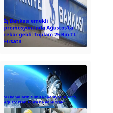
İş Bankası emekli
promosyonunda Ağustos’ta
rekor geldi: Toplam 25 Bin TL
Fırsatı!
SD kanalların tümü kapanıyor mu? 15
Ağustos’tan sonra ne yapılacak?