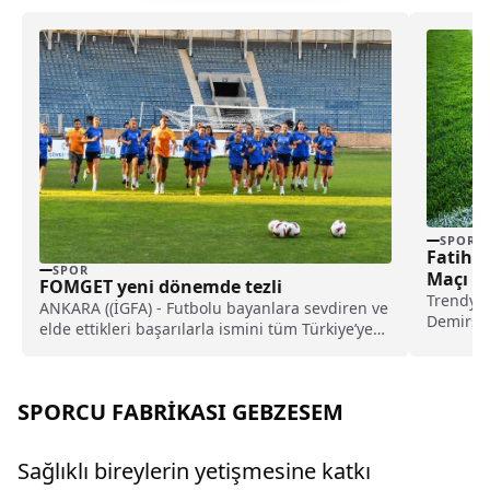
SPOR
Fatih 
SPOR
Maçı N
FOMGET yeni dönemde tezli
Kanald
Trendyol
ANKARA ((İGFA) - Futbolu bayanlara sevdiren ve
Demirsp
elde ettikleri başarılarla ismini tüm Türkiye’ye
konuk olu
duyuran...
SPORCU FABRİKASI GEBZESEM
Sağlıklı bireylerin yetişmesine katkı