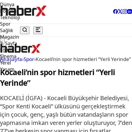
Dünya
Politika
Teknoloji
Spor
Sağlık
Magazin
3. Sayfa
Eğitim
Sinema
Anasayfa
›
Spor
›
Kocaeli’nin spor hizmetleri “Yerli Yerinde”
Yerel
Yaşam
Kocaeli’nin spor hizmetleri “Yerli
Yerinde”
KOCAELİ (İGFA) - Kocaeli Büyükşehir Belediyesi,
“Spor Kenti Kocaeli” ülküsünü gerçekleştirmek
için çocuk, genç, yaşlı bütün vatandaşların spor
yapmasına imkan veren yerler oluşturuyor, 7’den
77’ye herkesin spor yapması için fırsatlar…