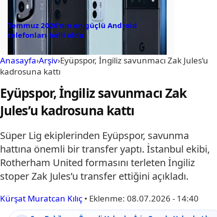
Temmuz 2026’nın en güçlü Android
telefonları belli oldu
Anasayfa
›
Arşiv
›
Eyüpspor, İngiliz savunmacı Zak Jules’u
kadrosuna kattı
Eyüpspor, İngiliz savunmacı Zak
Jules’u kadrosuna kattı
Süper Lig ekiplerinden Eyüpspor, savunma
hattına önemli bir transfer yaptı. İstanbul ekibi,
Rotherham United formasını terleten İngiliz
stoper Zak Jules’u transfer ettiğini açıkladı.
Kürşat Muratcan Kılıç
•
Eklenme:
08.07.2026 - 14:40