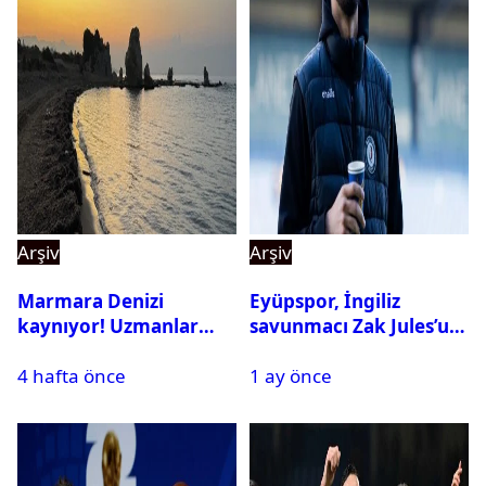
Arşiv
Arşiv
Marmara Denizi
Eyüpspor, İngiliz
kaynıyor! Uzmanlar
savunmacı Zak Jules’u
tehlikeyi işaret etti
kadrosuna kattı
4 hafta önce
1 ay önce