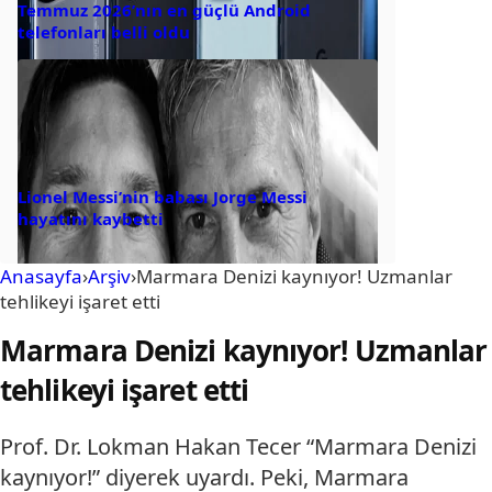
Temmuz 2026’nın en güçlü Android
telefonları belli oldu
Lionel Messi’nin babası Jorge Messi
hayatını kaybetti
Anasayfa
›
Arşiv
›
Marmara Denizi kaynıyor! Uzmanlar
tehlikeyi işaret etti
Marmara Denizi kaynıyor! Uzmanlar
tehlikeyi işaret etti
Prof. Dr. Lokman Hakan Tecer “Marmara Denizi
kaynıyor!” diyerek uyardı. Peki, Marmara