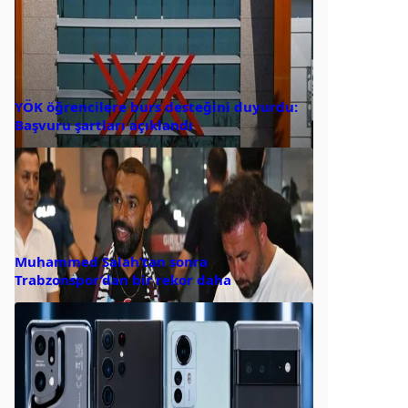
YÖK öğrencilere burs desteğini duyurdu:
Başvuru şartları açıklandı
Muhammed Salah’tan sonra
Trabzonspor’dan bir rekor daha