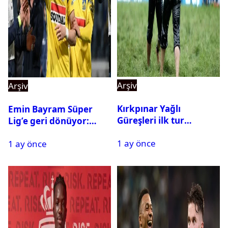
Arşiv
Arşiv
Kırkpınar Yağlı
Emin Bayram Süper
Güreşleri ilk tur
Lig’e geri dönüyor:
sonuçları açıklandı! İşte
Galatasaray onay verdi
1 ay önce
2. tura geçen
1 ay önce
pehlivanlar