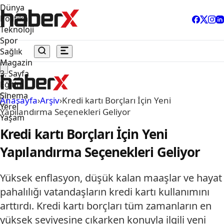
Dünya
Politika
Teknoloji
Spor
Sağlık
Magazin
3. Sayfa
Eğitim
Sinema
Anasayfa
›
Arşiv
›
Kredi kartı Borçları İçin Yeni
Yerel
Yapılandırma Seçenekleri Geliyor
Yaşam
Kredi kartı Borçları İçin Yeni
Yapılandırma Seçenekleri Geliyor
Yüksek enflasyon, düşük kalan maaşlar ve hayat
pahalılığı vatandaşların kredi kartı kullanımını
arttırdı. Kredi kartı borçları tüm zamanların en
yüksek seviyesine çıkarken konuyla ilgili yeni