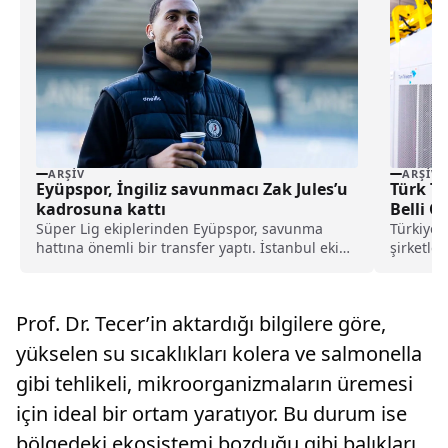
ARŞIV
ARŞIV
Eyüpspor, İngiliz savunmacı Zak Jules’u
Türk T
kadrosuna kattı
Belli O
Süper Lig ekiplerinden Eyüpspor, savunma
Türkiye’
hattına önemli bir transfer yaptı. İstanbul ekibi,
şirketler
Rotherham United formasını terleten İngiliz
görüşmel
stoper Zak Jules’u transfer ettiğini açıkladı.
Prof. Dr. Tecer’in aktardığı bilgilere göre,
yükselen su sıcaklıkları kolera ve salmonella
gibi tehlikeli, mikroorganizmaların üremesi
için ideal bir ortam yaratıyor. Bu durum ise
bölgedeki ekosistemi bozduğu gibi balıkları