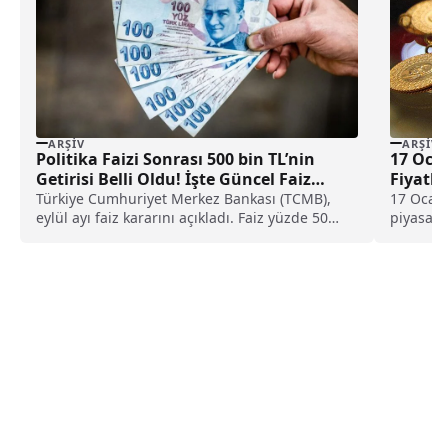
ARŞIV
ARŞIV
Politika Faizi Sonrası 500 bin TL’nin
17 Oca
Getirisi Belli Oldu! İşte Güncel Faiz
Fiyatla
Getirileri
Türkiye Cumhuriyet Merkez Bankası (TCMB),
17 Ocak 
eylül ayı faiz kararını açıkladı. Faiz yüzde 50
piyasasın
baz...
fiyatları
rakamlar
tarafınd