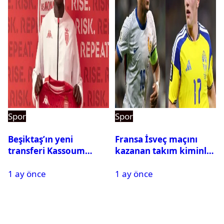
Spor
Spor
Beşiktaş’ın yeni
Fransa İsveç maçını
transferi Kassoum
kazanan takım kiminle
Ouattara saat kaçta
eşleşecek? Son 16
1 ay önce
1 ay önce
gelecek? Resmi
turundaki rakip belli
açıklama geldi
oldu