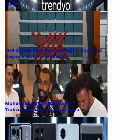
maçlar
YÖK öğrencilere burs desteğini duyurdu:
Başvuru şartları açıklandı
Muhammed Salah’tan sonra
Trabzonspor’dan bir rekor daha