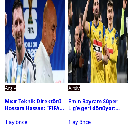
Arşiv
Arşiv
Mısır Teknik Direktörü
Emin Bayram Süper
Hossam Hassan: ‘’FIFA,
Lig’e geri dönüyor:
Messi’nin elenmesini
Galatasaray onay verdi
1 ay önce
1 ay önce
istemiyor’’