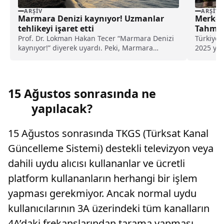
ARŞIV
ARŞIV
Marmara Denizi kaynıyor! Uzmanlar
Merkez
tehlikeyi işaret etti
Tahmini
Prof. Dr. Lokman Hakan Tecer “Marmara Denizi
Türkiye 
kaynıyor!” diyerek uyardı. Peki, Marmara
2025 yıl 
Denizi’ndeki kaynama neyi işaret ediyor, ne
yüzde 24
anlama geliyor?
15 Ağustos sonrasında ne
yapılacak?
15 Ağustos sonrasında TKGS (Türksat Kanal
Güncelleme Sistemi) destekli televizyon veya
dahili uydu alıcısı kullananlar ve ücretli
platform kullananların herhangi bir işlem
yapması gerekmiyor. Ancak normal uydu
kullanıcılarının 3A üzerindeki tüm kanalların
4A’daki frekanslarından tarama yapması