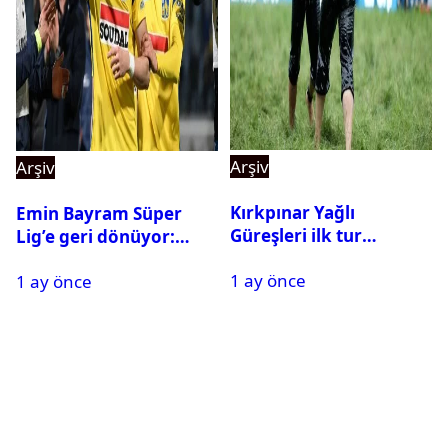
Arşiv
Arşiv
Kırkpınar Yağlı
Emin Bayram Süper
Güreşleri ilk tur
Lig’e geri dönüyor:
sonuçları açıklandı! İşte
Galatasaray onay verdi
1 ay önce
2. tura geçen
1 ay önce
pehlivanlar