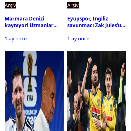
Arşiv
Arşiv
Marmara Denizi
Eyüpspor, İngiliz
kaynıyor! Uzmanlar
savunmacı Zak Jules’u
tehlikeyi işaret etti
kadrosuna kattı
1 ay önce
1 ay önce