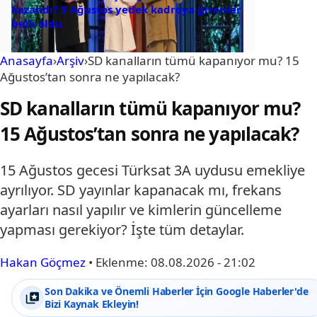
kazandı? 9 Ağustos yedek kadroya girenler
belli oldu
Anasayfa
›
Arşiv
›
SD kanalların tümü kapanıyor mu? 15
Ağustos’tan sonra ne yapılacak?
SD kanalların tümü kapanıyor mu?
15 Ağustos’tan sonra ne yapılacak?
15 Ağustos gecesi Türksat 3A uydusu emekliye
ayrılıyor. SD yayınlar kapanacak mı, frekans
ayarları nasıl yapılır ve kimlerin güncelleme
yapması gerekiyor? İşte tüm detaylar.
Hakan Göçmez
•
Eklenme:
08.08.2026 - 21:02
Son Dakika ve Önemli Haberler İçin Google Haberler'de
Bizi Kaynak Ekleyin!