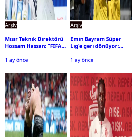
Arşiv
Arşiv
Mısır Teknik Direktörü
Emin Bayram Süper
Hossam Hassan: ‘’FIFA,
Lig’e geri dönüyor:
Messi’nin elenmesini
Galatasaray onay verdi
1 ay önce
1 ay önce
istemiyor’’