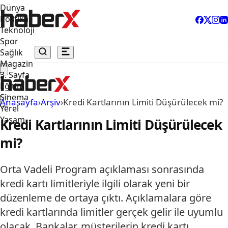
Dünya
Politika
Teknoloji
Spor
Sağlık
Magazin
3. Sayfa
Eğitim
Sinema
Anasayfa
›
Arşiv
›
Kredi Kartlarının Limiti Düşürülecek mi?
Yerel
Yaşam
Kredi Kartlarının Limiti Düşürülecek
mi?
Orta Vadeli Program açıklaması sonrasında
kredi kartı limitleriyle ilgili olarak yeni bir
düzenleme de ortaya çıktı. Açıklamalara göre
kredi kartlarında limitler gerçek gelir ile uyumlu
olacak. Bankalar, müşterilerin kredi kartı…