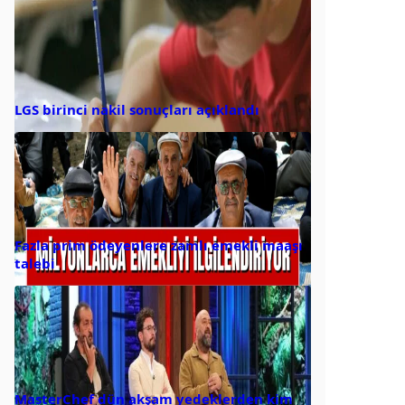
LGS birinci nakil sonuçları açıklandı
Fazla prim ödeyenlere zamlı emekli maaşı
talebi
MasterChef dün akşam yedeklerden kim