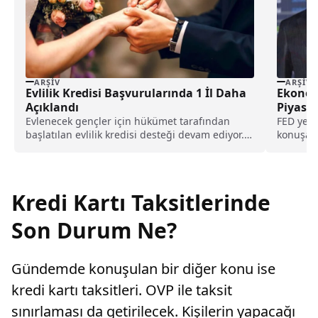
ARŞIV
ARŞIV
Evlilik Kredisi Başvurularında 1 İl Daha
Ekonom
Açıklandı
Piyasa 
Evlenecek gençler için hükümet tarafından
FED yetk
başlatılan evlilik kredisi desteği devam ediyor.
konuşaca
Aile ve Gençlik...
Başkanı..
Kredi Kartı Taksitlerinde
Son Durum Ne?
Gündemde konuşulan bir diğer konu ise
kredi kartı taksitleri. OVP ile taksit
sınırlaması da getirilecek. Kişilerin yapacağı