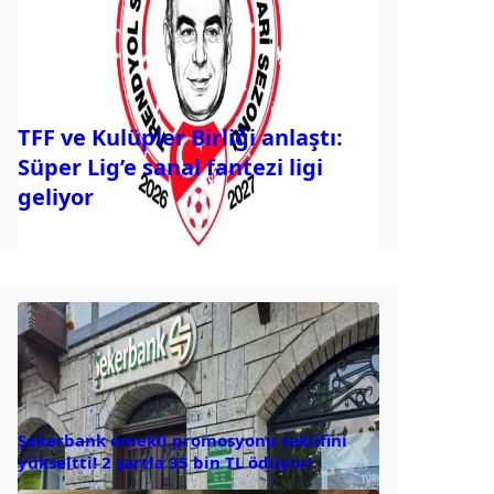
TFF ve Kulüpler Birliği anlaştı:
Süper Lig’e sanal fantezi ligi
geliyor
Şekerbank emekli promosyonu teklifini
yükseltti! 2 şartla 35 bin TL ödüyor!