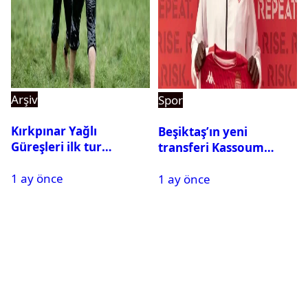
Arşiv
Spor
Kırkpınar Yağlı
Beşiktaş’ın yeni
Güreşleri ilk tur
transferi Kassoum
sonuçları açıklandı! İşte
Ouattara saat kaçta
1 ay önce
2. tura geçen
1 ay önce
gelecek? Resmi
pehlivanlar
açıklama geldi