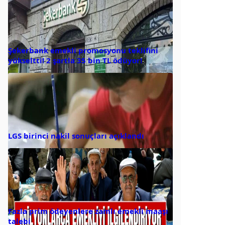
Şekerbank emekli promosyonu teklifini
yükseltti! 2 şartla 35 bin TL ödüyor!
LGS birinci nakil sonuçları açıklandı
Fazla prim ödeyenlere zamlı emekli maaşı
talebi