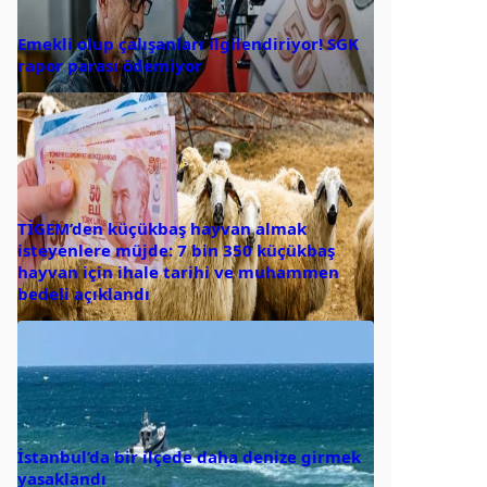
Emekli olup çalışanları ilgilendiriyor! SGK
rapor parası ödemiyor
TİGEM’den küçükbaş hayvan almak
isteyenlere müjde: 7 bin 350 küçükbaş
hayvan için ihale tarihi ve muhammen
bedeli açıklandı
İstanbul’da bir ilçede daha denize girmek
yasaklandı