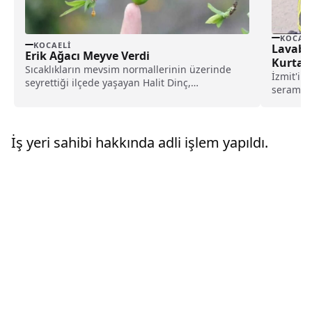
KOCAEL
KOCAELI
Lavabo
Erik Ağacı Meyve Verdi
Kurtarı
Sıcaklıkların mevsim normallerinin üzerinde
İzmit'in 
seyrettiği ilçede yaşayan Halit Dinç,
seramik 
bahçesindeki erik ağacının meyve verdiğini...
itfaiye e
İş yeri sahibi hakkında adli işlem yapıldı.