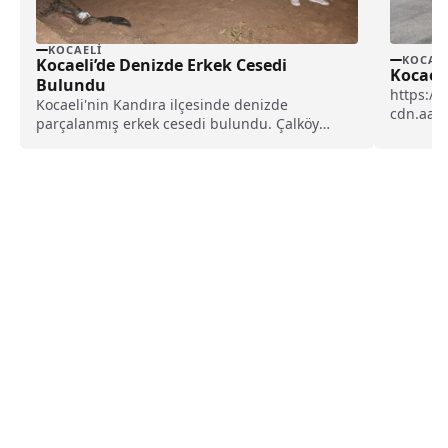
KOCAELI
KOCAEL
Kocaeli’de Denizde Erkek Cesedi
Kocael
Bulundu
https://
Kocaeli'nin Kandıra ilçesinde denizde
cdn.aa.
parçalanmış erkek cesedi bulundu. Çalköy
M.A. ida
Seyrek Mahallesi’nde, arkadaşlarının ikazına
rağmen...