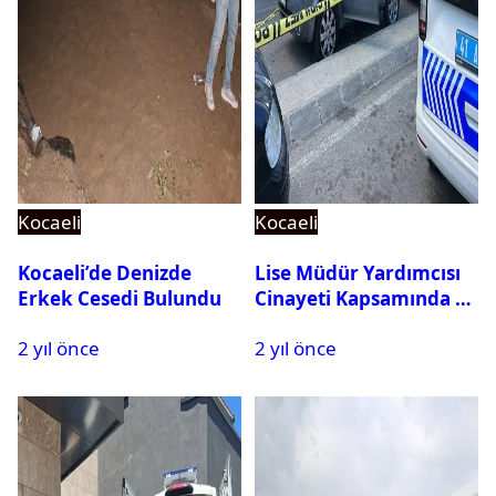
Kocaeli
Kocaeli
Kocaeli’de Denizde
Lise Müdür Yardımcısı
Erkek Cesedi Bulundu
Cinayeti Kapsamında 11
Kişi Gözaltına Alındı
2 yıl önce
2 yıl önce