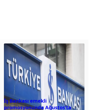
İş Bankası emekli
promosyonunda Ağustos’ta