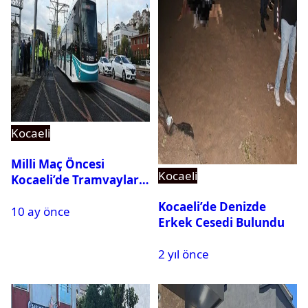
Kocaeli
Milli Maç Öncesi
Kocaeli
Kocaeli’de Tramvaylar
Ücretsiz Olacak
Kocaeli’de Denizde
10 ay önce
Erkek Cesedi Bulundu
2 yıl önce