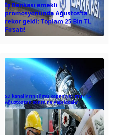
İş Bankası emekli
promosyonunda Ağustos’ta
rekor geldi: Toplam 25 Bin TL
Fırsatı!
SD kanalların tümü kapanıyor mu? 15
Ağustos’tan sonra ne yapılacak?