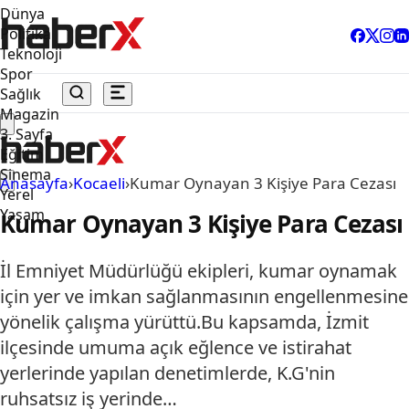
Dünya
Politika
Teknoloji
Spor
Sağlık
Magazin
3. Sayfa
Eğitim
Sinema
Anasayfa
›
Kocaeli
›
Kumar Oynayan 3 Kişiye Para Cezası
Yerel
Yaşam
Kumar Oynayan 3 Kişiye Para Cezası
İl Emniyet Müdürlüğü ekipleri, kumar oynamak
için yer ve imkan sağlanmasının engellenmesine
yönelik çalışma yürüttü.Bu kapsamda, İzmit
ilçesinde umuma açık eğlence ve istirahat
yerlerinde yapılan denetimlerde, K.G'nin
ruhsatsız iş yerinde…