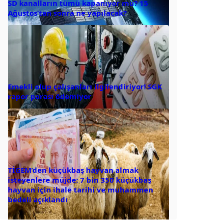
SD kanalların tümü kapanıyor mu? 15
Ağustos’tan sonra ne yapılacak?
Emekli olup çalışanları ilgilendiriyor! SGK
rapor parası ödemiyor
TİGEM’den küçükbaş hayvan almak
isteyenlere müjde: 7 bin 350 küçükbaş
hayvan için ihale tarihi ve muhammen
bedeli açıklandı