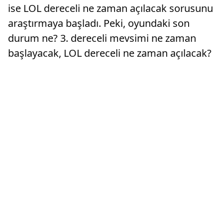
ise LOL dereceli ne zaman açılacak sorusunu
araştırmaya başladı. Peki, oyundaki son
durum ne? 3. dereceli mevsimi ne zaman
başlayacak, LOL dereceli ne zaman açılacak?