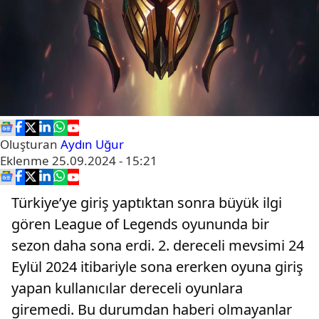
Oluşturan
Aydın Uğur
Eklenme
25.09.2024 - 15:21
Türkiye’ye giriş yaptıktan sonra büyük ilgi
gören League of Legends oyununda bir
sezon daha sona erdi. 2. dereceli mevsimi 24
Eylül 2024 itibariyle sona ererken oyuna giriş
yapan kullanıcılar dereceli oyunlara
giremedi. Bu durumdan haberi olmayanlar