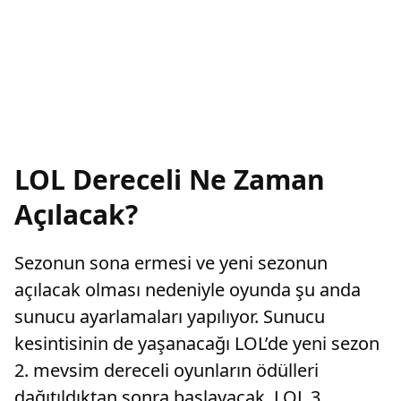
LOL Dereceli Ne Zaman
Açılacak?
Sezonun sona ermesi ve yeni sezonun
açılacak olması nedeniyle oyunda şu anda
sunucu ayarlamaları yapılıyor. Sunucu
kesintisinin de yaşanacağı LOL’de yeni sezon
2. mevsim dereceli oyunların ödülleri
dağıtıldıktan sonra başlayacak. LOL 3.