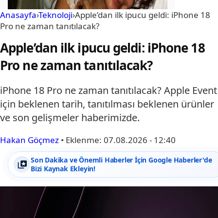
Anasayfa
›
Teknoloji
›
Apple’dan ilk ipucu geldi: iPhone 18
Pro ne zaman tanıtılacak?
Apple’dan ilk ipucu geldi: iPhone 18
Pro ne zaman tanıtılacak?
iPhone 18 Pro ne zaman tanıtılacak? Apple Event
için beklenen tarih, tanıtılması beklenen ürünler
ve son gelişmeler haberimizde.
Hakan Göçmez
•
Eklenme:
07.08.2026 - 12:40
Son Dakika ve Önemli Haberler İçin Google Haberler'de
Bizi Kaynak Ekleyin!