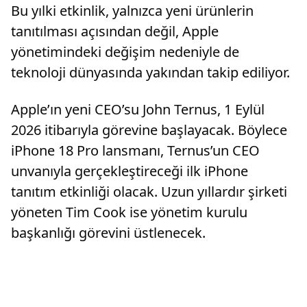
Bu yılki etkinlik, yalnızca yeni ürünlerin
tanıtılması açısından değil, Apple
yönetimindeki değişim nedeniyle de
teknoloji dünyasında yakından takip ediliyor.
Apple’ın yeni CEO’su John Ternus, 1 Eylül
2026 itibarıyla görevine başlayacak. Böylece
iPhone 18 Pro lansmanı, Ternus’un CEO
unvanıyla gerçekleştireceği ilk iPhone
tanıtım etkinliği olacak. Uzun yıllardır şirketi
yöneten Tim Cook ise yönetim kurulu
başkanlığı görevini üstlenecek.