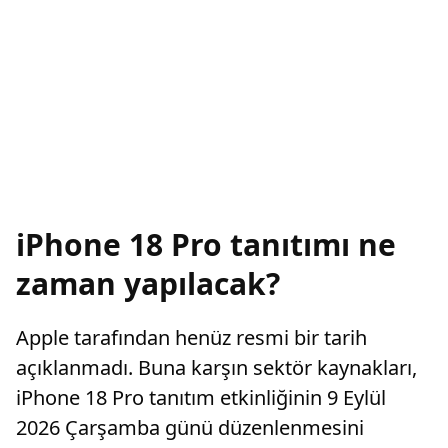
iPhone 18 Pro tanıtımı ne
zaman yapılacak?
Apple tarafından henüz resmi bir tarih
açıklanmadı. Buna karşın sektör kaynakları,
iPhone 18 Pro tanıtım etkinliğinin 9 Eylül
2026 Çarşamba günü düzenlenmesini