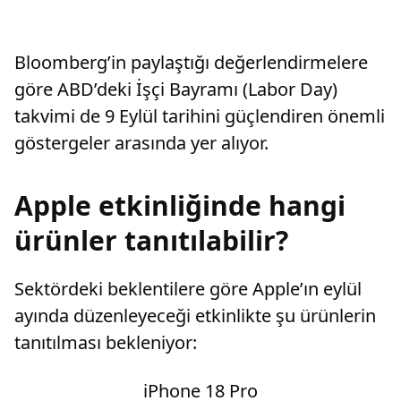
Bloomberg’in paylaştığı değerlendirmelere
göre ABD’deki İşçi Bayramı (Labor Day)
takvimi de 9 Eylül tarihini güçlendiren önemli
göstergeler arasında yer alıyor.
Apple etkinliğinde hangi
ürünler tanıtılabilir?
Sektördeki beklentilere göre Apple’ın eylül
ayında düzenleyeceği etkinlikte şu ürünlerin
tanıtılması bekleniyor:
iPhone 18 Pro