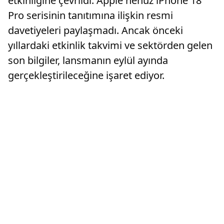
etkinliğine çevrildi. Apple henüz iPhone 18
Pro serisinin tanıtımına ilişkin resmi
davetiyeleri paylaşmadı. Ancak önceki
yıllardaki etkinlik takvimi ve sektörden gelen
son bilgiler, lansmanın eylül ayında
gerçekleştirileceğine işaret ediyor.