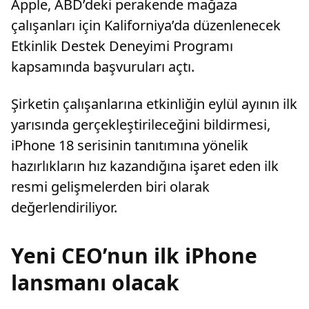
Apple, ABD’deki perakende mağaza
çalışanları için Kaliforniya’da düzenlenecek
Etkinlik Destek Deneyimi Programı
kapsamında başvuruları açtı.
Şirketin çalışanlarına etkinliğin eylül ayının ilk
yarısında gerçekleştirileceğini bildirmesi,
iPhone 18 serisinin tanıtımına yönelik
hazırlıkların hız kazandığına işaret eden ilk
resmi gelişmelerden biri olarak
değerlendiriliyor.
Yeni CEO’nun ilk iPhone
lansmanı olacak