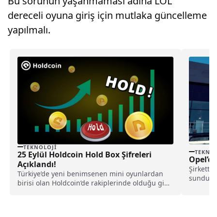
Bu sorunun yaşanmaması adına LOL
dereceli oyuna giriş için mutlaka güncelleme
yapılmalı.
TEKNOLOJI
TEKNOL
25 Eylül Holdcoin Hold Box Şifreleri
Opel’d
Açıklandı!
Şirkette
Türkiye’de yeni benimsenen mini oyunlardan
sunduğu 
birisi olan Holdcoin’de rakiplerinde olduğu gibi
ürün içe
günlük şifreler ve...