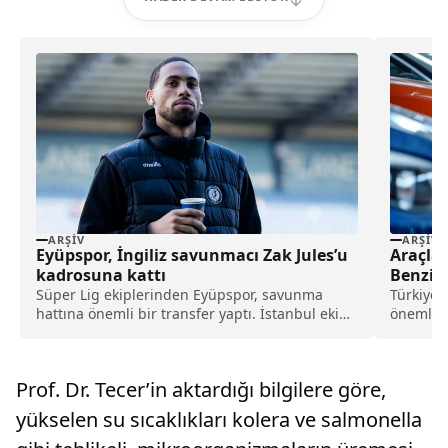
ARŞIV
ARŞIV
Eyüpspor, İngiliz savunmacı Zak Jules’u
Araçlar
kadrosuna kattı
Benzinl
Süper Lig ekiplerinden Eyüpspor, savunma
Türkiye 
hattına önemli bir transfer yaptı. İstanbul ekibi,
önemli b
Rotherham United formasını terleten İngiliz
Tüketim V
stoper Zak Jules’u transfer ettiğini açıkladı.
Prof. Dr. Tecer’in aktardığı bilgilere göre,
yükselen su sıcaklıkları kolera ve salmonella