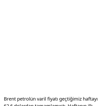
Brent petrolün varil fiyatı geçtiğimiz haftayı
62,6 dolardan tamamlamıştı. Haftanın ilk