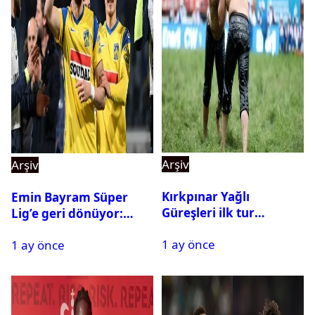
Arşiv
Arşiv
Kırkpınar Yağlı
Emin Bayram Süper
Güreşleri ilk tur
Lig’e geri dönüyor:
sonuçları açıklandı! İşte
Galatasaray onay verdi
1 ay önce
2. tura geçen
1 ay önce
pehlivanlar