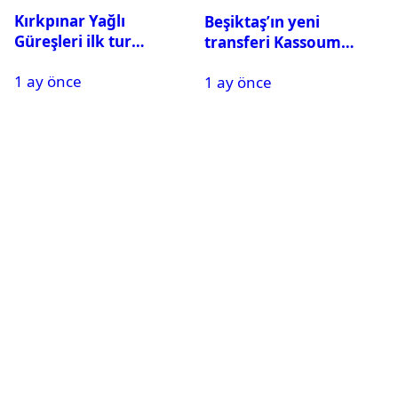
Kırkpınar Yağlı
Beşiktaş’ın yeni
Güreşleri ilk tur
transferi Kassoum
sonuçları açıklandı! İşte
Ouattara saat kaçta
1 ay önce
2. tura geçen
1 ay önce
gelecek? Resmi
pehlivanlar
açıklama geldi