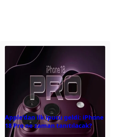
Apple’dan ilk ipucu geldi: iPhone
18 Pro ne zaman tanıtılacak?