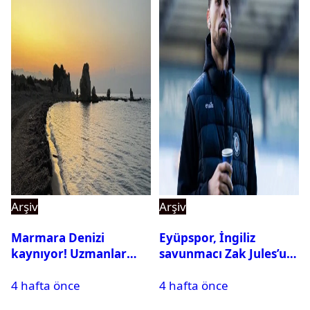
Arşiv
Arşiv
Marmara Denizi
Eyüpspor, İngiliz
kaynıyor! Uzmanlar
savunmacı Zak Jules’u
tehlikeyi işaret etti
kadrosuna kattı
4 hafta önce
4 hafta önce