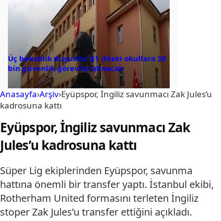
Üç bakanlık duyurdu: 81 ildeki okullara 30
bin güvenlik görevlisi alınacak
Anasayfa
›
Arşiv
›
Eyüpspor, İngiliz savunmacı Zak Jules’u
kadrosuna kattı
Eyüpspor, İngiliz savunmacı Zak
Jules’u kadrosuna kattı
Süper Lig ekiplerinden Eyüpspor, savunma
hattına önemli bir transfer yaptı. İstanbul ekibi,
Rotherham United formasını terleten İngiliz
stoper Zak Jules’u transfer ettiğini açıkladı.