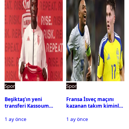
Spor
Spor
Beşiktaş’ın yeni
Fransa İsveç maçını
transferi Kassoum
kazanan takım kiminle
Ouattara saat kaçta
eşleşecek? Son 16
1 ay önce
1 ay önce
gelecek? Resmi
turundaki rakip belli
açıklama geldi
oldu