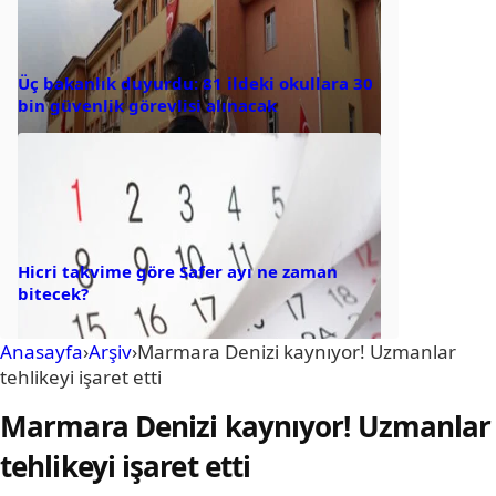
Üç bakanlık duyurdu: 81 ildeki okullara 30
bin güvenlik görevlisi alınacak
Hicri takvime göre Safer ayı ne zaman
bitecek?
Anasayfa
›
Arşiv
›
Marmara Denizi kaynıyor! Uzmanlar
tehlikeyi işaret etti
Marmara Denizi kaynıyor! Uzmanlar
tehlikeyi işaret etti