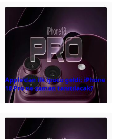
Apple’dan ilk ipucu geldi: iPhone
18 Pro ne zaman tanıtılacak?