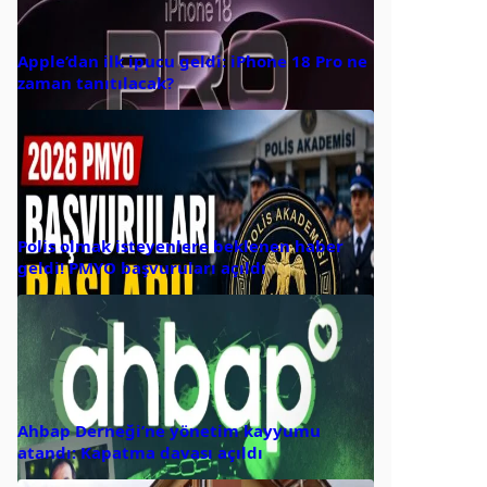
Apple’dan ilk ipucu geldi: iPhone 18 Pro ne
zaman tanıtılacak?
Polis olmak isteyenlere beklenen haber
geldi! PMYO başvuruları açıldı
Ahbap Derneği’ne yönetim kayyumu
atandı: Kapatma davası açıldı