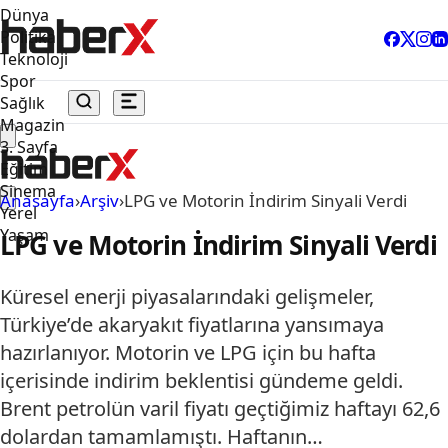
Dünya
Politika
Teknoloji
Spor
Sağlık
Magazin
3. Sayfa
Eğitim
Sinema
Anasayfa
›
Arşiv
›
LPG ve Motorin İndirim Sinyali Verdi
Yerel
Yaşam
LPG ve Motorin İndirim Sinyali Verdi
Küresel enerji piyasalarındaki gelişmeler,
Türkiye’de akaryakıt fiyatlarına yansımaya
hazırlanıyor. Motorin ve LPG için bu hafta
içerisinde indirim beklentisi gündeme geldi.
Brent petrolün varil fiyatı geçtiğimiz haftayı 62,6
dolardan tamamlamıştı. Haftanın…