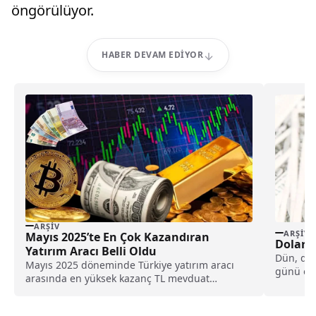
öngörülüyor.
HABER DEVAM EDIYOR
ARŞIV
ARŞIV
Mayıs 2025’te En Çok Kazandıran
Dolar 
Yatırım Aracı Belli Oldu
Dün, düş
Mayıs 2025 döneminde Türkiye yatırım aracı
günü önc
arasında en yüksek kazanç TL mevduat
28,6523'
üzerinden elde...