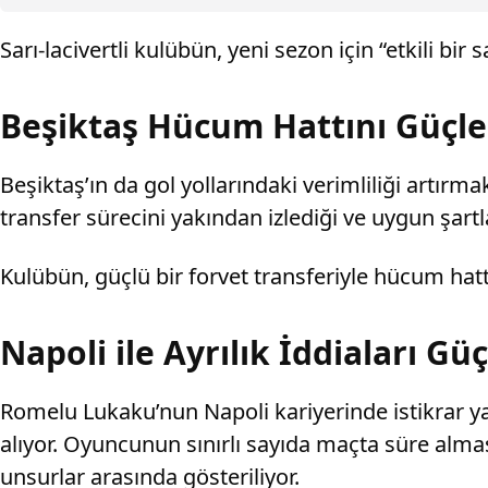
Sarı-lacivertli kulübün, yeni sezon için “etkili b
Beşiktaş Hücum Hattını Güçle
Beşiktaş’ın da gol yollarındaki verimliliği artırm
transfer sürecini yakından izlediği ve uygun şart
Kulübün, güçlü bir forvet transferiyle hücum hat
Napoli ile Ayrılık İddiaları Gü
Romelu Lukaku’nun Napoli kariyerinde istikrar ya
alıyor. Oyuncunun sınırlı sayıda maçta süre alması
unsurlar arasında gösteriliyor.