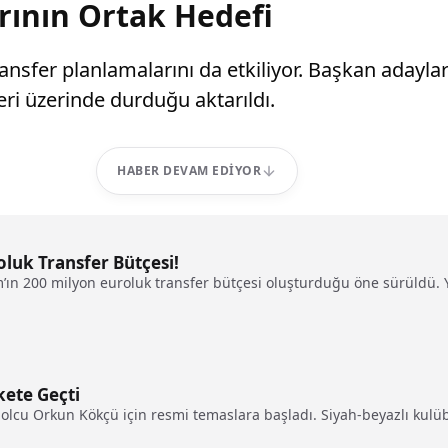
rının Ortak Hedefi
sfer planlamalarını da etkiliyor. Başkan adayları
i üzerinde durduğu aktarıldı.
HABER DEVAM EDIYOR
oluk Transfer Bütçesi!
’ın 200 milyon euroluk transfer bütçesi oluşturduğu öne sürüldü. Y
kete Geçti
tbolcu Orkun Kökçü için resmi temaslara başladı. Siyah-beyazlı kulüb