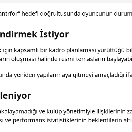
ir santrfor” hedefi doğrultusunda oyuncunun durumu
ndirmek İstiyor
ak için kapsamlı bir kadro planlaması yürüttüğü bi
ların oluşması halinde resmi temasların başlayabil
tında yeniden yapılanmaya gitmeyi amaçladığı ifa
çleniyor
kalayamadığı ve kulüp yönetimiyle ilişkilerinin 
 ve performans istatistiklerinin beklentilerin alt