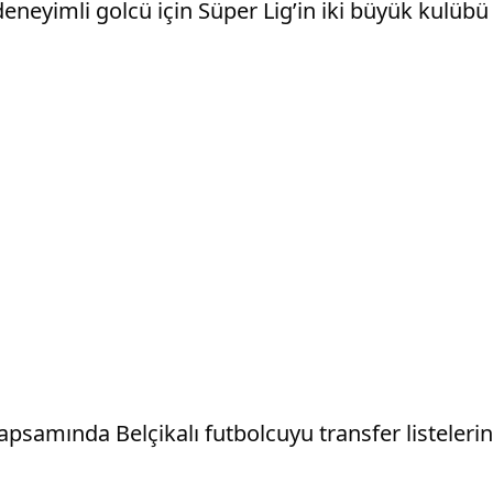
n deneyimli golcü için Süper Lig’in iki büyük kulüb
samında Belçikalı futbolcuyu transfer listelerinin 