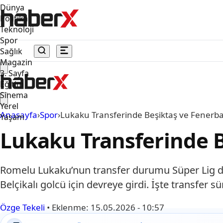
Dünya
Politika
Teknoloji
Spor
Sağlık
Magazin
3. Sayfa
Eğitim
Sinema
Yerel
Anasayfa
›
Spor
›
Lukaku Transferinde Beşiktaş ve Fenerba
Yaşam
Lukaku Transferinde B
Romelu Lukaku’nun transfer durumu Süper Lig devl
Belçikalı golcü için devreye girdi. İşte transfer s
Özge Tekeli
•
Eklenme:
15.05.2026 - 10:57