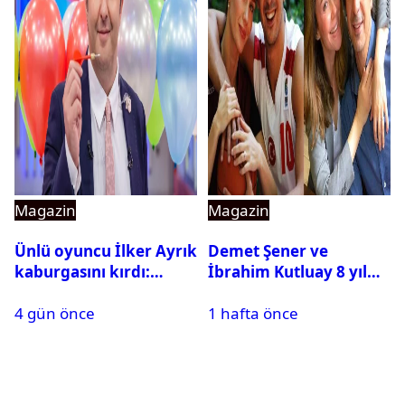
Magazin
Magazin
Ünlü oyuncu İlker Ayrık
Demet Şener ve
kaburgasını kırdı:
İbrahim Kutluay 8 yıl
Sağlık durumu nasıl?
sonra bir araya geldi:
4 gün önce
1 hafta önce
Ailece Yunanistan
tatiline gittiler