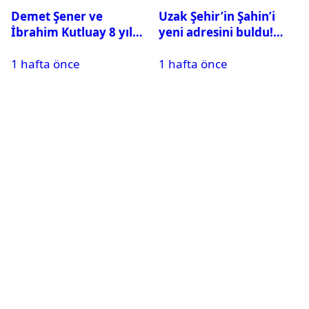
Demet Şener ve
Uzak Şehir’in Şahin’i
İbrahim Kutluay 8 yıl
yeni adresini buldu!
sonra bir araya geldi:
Alper Çankaya reyting
1 hafta önce
1 hafta önce
Ailece Yunanistan
rekortmeni dizide
tatiline gittiler