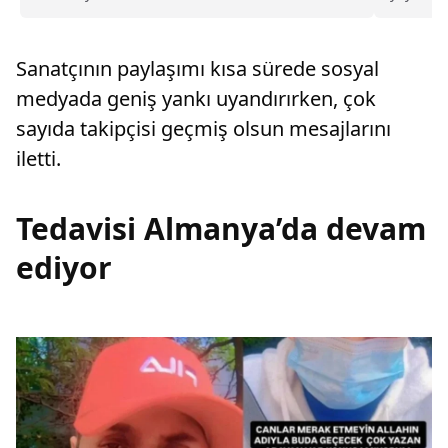
Esra Erol’da ne zaman başlayacak? Yeni sezon
dizisi içi
ne zaman?
Sanatçının paylaşımı kısa sürede sosyal
medyada geniş yankı uyandırırken, çok
sayıda takipçisi geçmiş olsun mesajlarını
iletti.
Tedavisi Almanya’da devam
ediyor