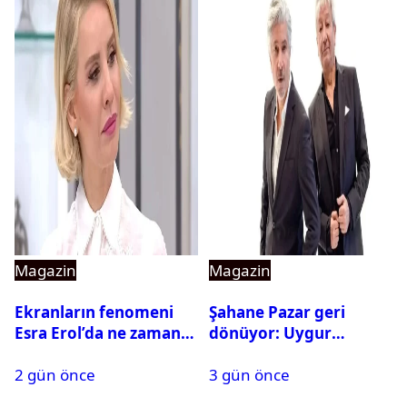
Magazin
Magazin
Ekranların fenomeni
Şahane Pazar geri
Esra Erol’da ne zaman
dönüyor: Uygur
başlıyor?
kardeşlerden beklenen
2 gün önce
3 gün önce
açıklama geldi