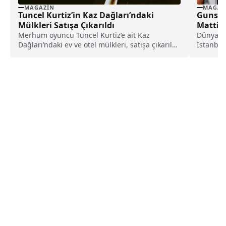
MAGAZIN
MAGAZ
Tuncel Kurtiz’in Kaz Dağları’ndaki
Guns N’
Mülkleri Satışa Çıkarıldı
Mattia
Yaptı
Merhum oyuncu Tuncel Kurtiz’e ait Kaz
Dünyaca 
Dağları’ndaki ev ve otel mülkleri, satışa çıkarıldı
İstanbul
ve rekor fiyatlarla alıcı bekliyor. İşte, detaylar...
saldırı s