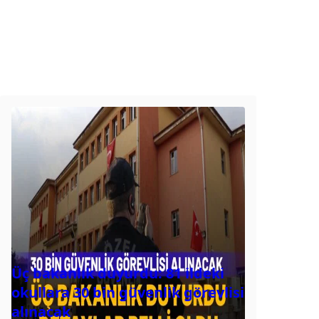
Üç bakanlık duyurdu: 81 ildeki
okullara 30 bin güvenlik görevlisi
alınacak