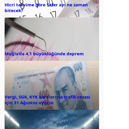
Hicri takvime göre Safer ayı ne zaman
bitecek?
Muğla’da 4.1 büyüklüğünde deprem
Vergi, SGK, KYK borçlarıyla trafik cezası
için 31 Ağustos uyarısı