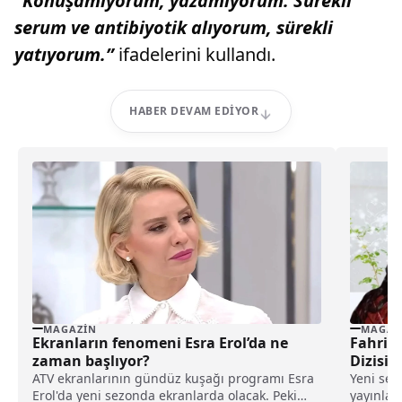
“Konuşamıyorum, yazamıyorum. Sürekli
serum ve antibiyotik alıyorum, sürekli
yatıyorum.”
ifadelerini kullandı.
HABER DEVAM EDIYOR
MAGAZIN
MAGAZ
Ekranların fenomeni Esra Erol’da ne
Fahriye
zaman başlıyor?
Dizisi
Hazırla
ATV ekranlarının gündüz kuşağı programı Esra
Yeni sez
Erol'da yeni sezonda ekranlarda olacak. Peki
yayınlan