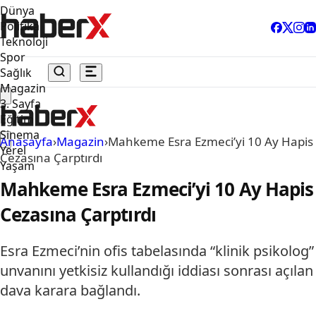
Dünya
Politika
Teknoloji
Spor
Sağlık
Magazin
3. Sayfa
Eğitim
Sinema
Anasayfa
›
Magazin
›
Mahkeme Esra Ezmeci’yi 10 Ay Hapis
Yerel
Cezasına Çarptırdı
Yaşam
Mahkeme Esra Ezmeci’yi 10 Ay Hapis
Cezasına Çarptırdı
Esra Ezmeci’nin ofis tabelasında “klinik psikolog”
unvanını yetkisiz kullandığı iddiası sonrası açılan
dava karara bağlandı.