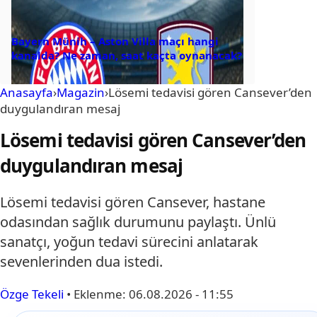
Bayern Münih – Aston Villa maçı hangi
kanalda? Ne zaman, saat kaçta oynanacak?
Anasayfa
›
Magazin
›
Lösemi tedavisi gören Cansever’den
duygulandıran mesaj
Lösemi tedavisi gören Cansever’den
duygulandıran mesaj
Lösemi tedavisi gören Cansever, hastane
odasından sağlık durumunu paylaştı. Ünlü
sanatçı, yoğun tedavi sürecini anlatarak
sevenlerinden dua istedi.
Özge Tekeli
•
Eklenme:
06.08.2026 - 11:55