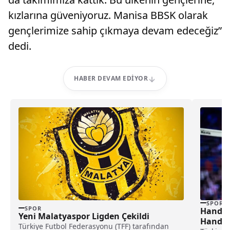
kızlarına güveniyoruz. Manisa BBSK olarak
gençlerimize sahip çıkmaya devam edeceğiz”
dedi.
HABER DEVAM EDIYOR
SPOR
SPOR
Hande 
Yeni Malatyaspor Ligden Çekildi
Hande 
Türkiye Futbol Federasyonu (TFF) tarafından