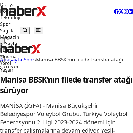
Dünya
Politika
Teknoloji
Spor
Sağlık
Magazin
3. Sayfa
Eğitim
Sinema
Anasayfa
›
Spor
›
Manisa BBSK’nın filede transfer atağı
Yerel
sürüyor
Yaşam
Manisa BBSK’nın filede transfer atağı
sürüyor
MANİSA (İGFA) - Manisa Büyükşehir
Belediyespor Voleybol Grubu, Türkiye Voleybol
Federasyonu 2. Ligi 2023-2024 dönemi için
transfer çalışmalarına devam ediyor. Yeşil-