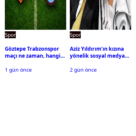
Spor
Spor
Göztepe Trabzonspor
Aziz Yıldırım’ın kızına
maçı ne zaman, hangi
yönelik sosyal medya
kanalda? Salah
paylaşımı yapan şüpheli
1 gün önce
2 gün önce
oynayacak mı?
hakkında karar çıktı