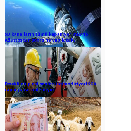
SD kanalların tümü kapanıyor mu? 15
Ağustos’tan sonra ne yapılacak?
Emekli olup çalışanları ilgilendiriyor! SGK
rapor parası ödemiyor