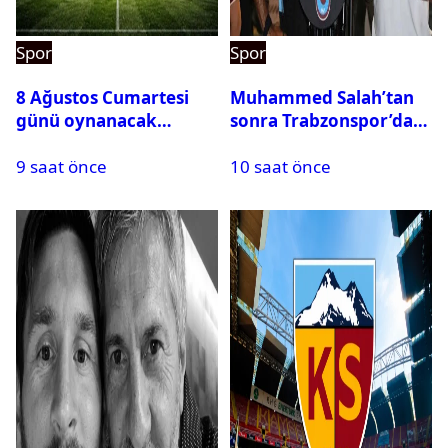
Spor
Spor
8 Ağustos Cumartesi
Muhammed Salah’tan
günü oynanacak
sonra Trabzonspor’dan
maçlar
bir rekor daha
9 saat önce
10 saat önce