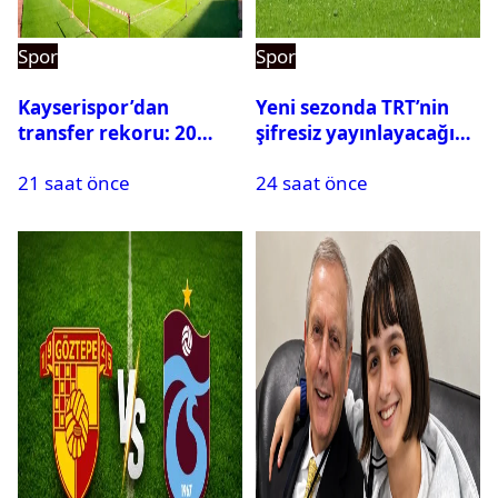
Spor
Spor
Kayserispor’dan
Yeni sezonda TRT’nin
transfer rekoru: 20
şifresiz yayınlayacağı
saatte 15 transfer
maçlar belli oldu
21 saat önce
24 saat önce