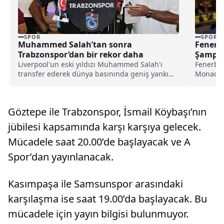
SPOR
SPOR
Muhammed Salah’tan sonra
Fenerb
Trabzonspor’dan bir rekor daha
Şampiy
Liverpool'un eski yıldızı Muhammed Salah'ı
Fenerbah
transfer ederek dünya basınında geniş yankı
Monaco’
uyandıran Trabzonspor, yeni sezon kombine
şampiyon
satışlarında 18 bine ulaşarak tarihinin en
bir...
yüksek kombine satış rekorunu kırdığını
Göztepe ile Trabzonspor, İsmail Köybaşı’nın
açıkladı.
jübilesi kapsamında karşı karşıya gelecek.
Mücadele saat 20.00’de başlayacak ve A
Spor’dan yayınlanacak.
Kasımpaşa ile Samsunspor arasındaki
karşılaşma ise saat 19.00’da başlayacak. Bu
mücadele için yayın bilgisi bulunmuyor.