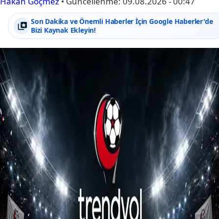
Hakan Göçmez
•
Güncellenme:
09.08.2026 - 00:47
Son Dakika ve Önemli Haberler İçin Google Haberler'de
Bizi Kaynak Ekleyin!