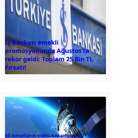
İş Bankası emekli
promosyonunda Ağustos’ta
rekor geldi: Toplam 25 Bin TL
Fırsatı!
SD kanalların tümü kapanıyor mu? 15