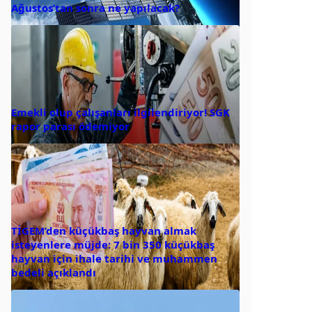
Ağustos’tan sonra ne yapılacak?
Emekli olup çalışanları ilgilendiriyor! SGK
rapor parası ödemiyor
TİGEM’den küçükbaş hayvan almak
isteyenlere müjde: 7 bin 350 küçükbaş
hayvan için ihale tarihi ve muhammen
bedeli açıklandı