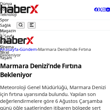
Dünya
Politika
Teknoloji
Spor
Sağlık
Magazin
3. Sayfa
Eğitim
Sinema
Anasayfa
›
Gündem
›
Marmara Denizi’nde Fırtına
Yerel
Bekleniyor
Yaşam
Marmara Denizi’nde Fırtına
Bekleniyor
Meteoroloji Genel Müdürlüğü, Marmara Denizi
için fırtına uyarısında bulundu. Yapılan son
değerlendirmelere göre 6 Ağustos Çarşamba
günü öğle saatlerinden itibaren bölgede sert