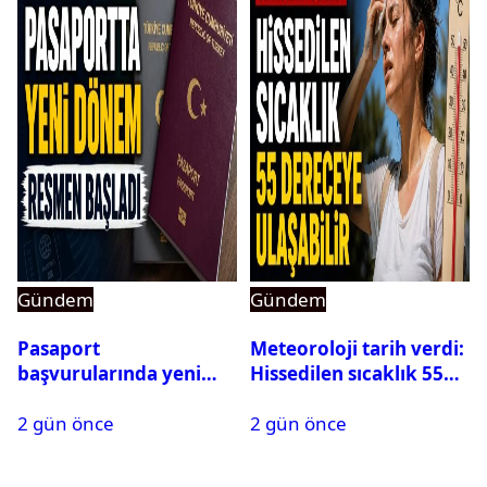
Gündem
Gündem
Pasaport
Meteoroloji tarih verdi:
başvurularında yeni
Hissedilen sıcaklık 55
dönem başladı
dereceye ulaşabilir
2 gün önce
2 gün önce