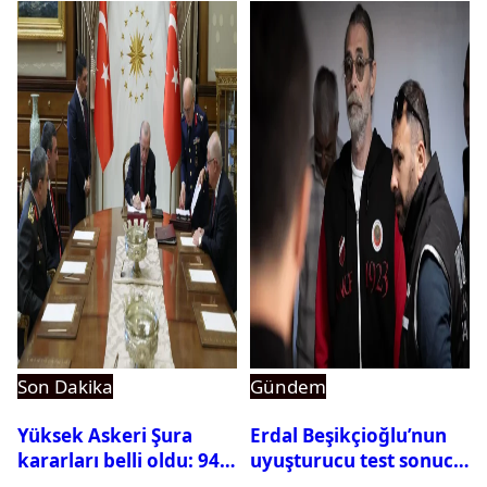
Son Dakika
Gündem
Yüksek Askeri Şura
Erdal Beşikçioğlu’nun
kararları belli oldu: 94
uyuşturucu test sonucu
isim terfi etti
belli oldu