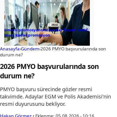
Emekli promosyonunda ezber bozan teklif:
Maaş kadar promosyon
Anasayfa
›
Gündem
›
2026 PMYO başvurularında son
durum ne?
2026 PMYO başvurularında son
durum ne?
PMYO başvuru sürecinde gözler resmi
takvimde. Adaylar EGM ve Polis Akademisi'nin
resmi duyurusunu bekliyor.
Hakan Göçmez
•
Eklenme:
05.08.2026 - 10:16