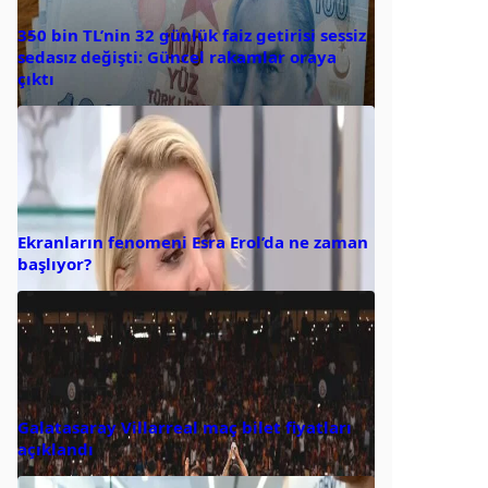
350 bin TL’nin 32 günlük faiz getirisi sessiz
sedasız değişti: Güncel rakamlar oraya
çıktı
Ekranların fenomeni Esra Erol’da ne zaman
başlıyor?
Galatasaray Villarreal maç bilet fiyatları
açıklandı