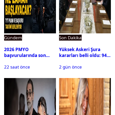
Gündem
Son Dakika
2026 PMYO
Yüksek Askeri Şura
başvurularında son
kararları belli oldu: 94
durum ne?
isim terfi etti
22 saat önce
2 gün önce