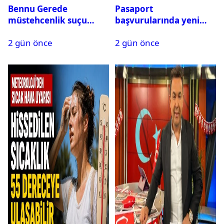
Bennu Gerede
Pasaport
müstehcenlik suçu
başvurularında yeni
kapsamında gözaltına
dönem başladı
2 gün önce
2 gün önce
alındı