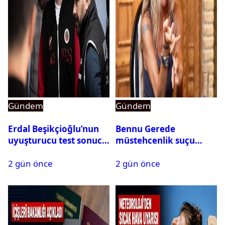
Gündem
Gündem
Erdal Beşikçioğlu’nun
Bennu Gerede
uyuşturucu test sonucu
müstehcenlik suçu
belli oldu
kapsamında gözaltına
2 gün önce
2 gün önce
alındı