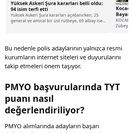
Yüksek Askeri Şura kararları belli oldu:
GÜNDE
Kocael
94 isim terfi etti
Bayan 
Yüksek Askeri Şura kararları açıklanırken; 25
KOCAELİ (
general ve amiral bir üst rütbeye, 69 albay ise
Zübeyde
general ve amiralliğe yükseltildi. Böylece,
kente ka
ordudaki 94 isim terfi almış oldu.
Bu nedenle polis adaylarının yalnızca resmi
kurumların internet siteleri ve duyurularını
takip etmeleri önem taşıyor.
PMYO başvurularında TYT
puanı nasıl
değerlendiriliyor?
PMYO alımlarında adayların başarı