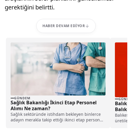
gerektiğini belirtti.
HABER DEVAM EDIYOR
GÜNDEM
GÜNDE
Sağlık Bakanlığı İkinci Etap Personel
Balıkes
Alımı Ne zaman?
Balıkes
Sağlık sektöründe istihdam bekleyen binlerce
Balıkesir
adayın merakla takip ettiği ikinci etap personel
üretilen
alımıyla ilgili...
çökme ne