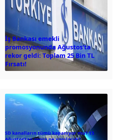
İş Bankası emekli
promosyonunda Ağustos’ta
rekor geldi: Toplam 25 Bin TL
Fırsatı!
SD kanalların tümü kapanıyor mu? 15
Ağustos’tan sonra ne yapılacak?