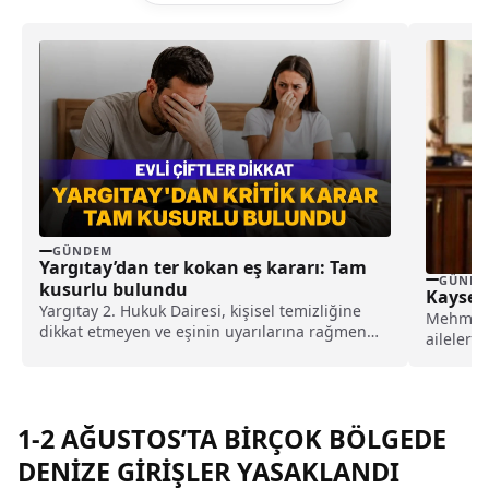
GÜNDEM
Yargıtay’dan ter kokan eş kararı: Tam
GÜNDE
kusurlu bulundu
Kayseri
Yargıtay 2. Hukuk Dairesi, kişisel temizliğine
Mehmet U
dikkat etmeyen ve eşinin uyarılarına rağmen
aileleri 
duş almayarak sürekli ter kokan kocayı tam
geçirmele
kusurlu buldu. Bu kapsamda çiftin
boşanmasına karar verilirken, kocanın 360 bin
lira tazminat ödemesine karar verildi.
1-2 AĞUSTOS’TA BİRÇOK BÖLGEDE
DENİZE GİRİŞLER YASAKLANDI