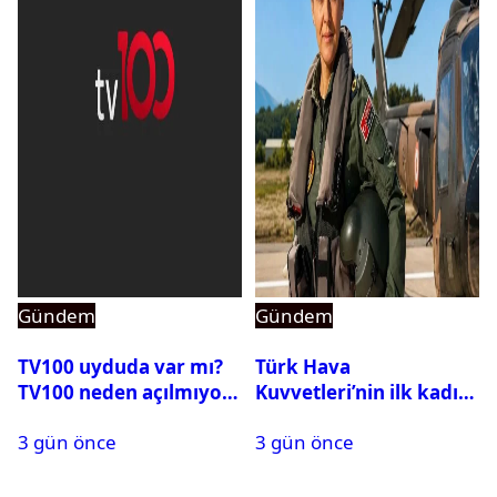
Gündem
Gündem
TV100 uyduda var mı?
Türk Hava
TV100 neden açılmıyor?
Kuvvetleri’nin ilk kadın
generali Özlem
3 gün önce
3 gün önce
Karapınar hakkında
dikkat çeken detay
ortaya çıktı