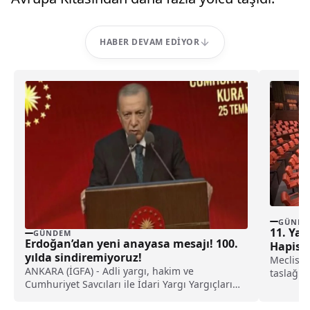
HABER DEVAM EDIYOR
GÜNDE
11. Yar
GÜNDEM
Erdoğan’dan yeni anayasa mesajı! 100.
Hapis C
yılda sindiremiyoruz!
Şartları
Meclis’e
ANKARA (İGFA) - Adli yargı, hakim ve
taslağı, 
Cumhuriyet Savcıları ile İdari Yargı Yargıçları
cinsiyet
kura...
değişikli