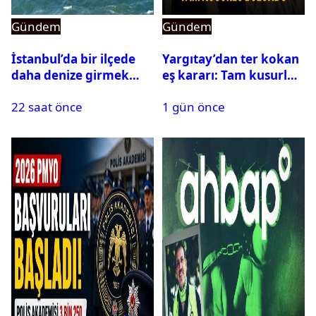
Gündem
Gündem
İstanbul’da bir ilçede
Yargıtay’dan ter kokan
daha denize girmek
eş kararı: Tam kusurlu
yasaklandı
bulundu
22 saat önce
1 gün önce