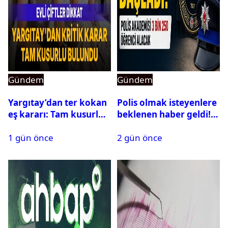
Gündem
Gündem
Yargıtay’dan ter kokan
Polis olmak isteyenlere
eş kararı: Tam kusurlu
beklenen haber geldi!
bulundu
PMYO başvuruları açıldı
1 gün önce
2 gün önce