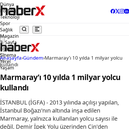
Dünya
Politika
Teknoloji
Spor
Sağlık
Magazin
3. Sayfa
Eğitim
Sinema
Anasayfa
›
Gündem
›
Marmaray’ı 10 yılda 1 milyar yolcu
Yerel
kullandı
Yaşam
Marmaray’ı 10 yılda 1 milyar yolcu
kullandı
İSTANBUL (İGFA) - 2013 yılında açılışı yapılan,
İstanbul Boğazı'nın altında inşa edilen
Marmaray, yalnızca kullanılan yolcu sayısı ile
değil, Demir İpek Yolu üzerinden Çin'den